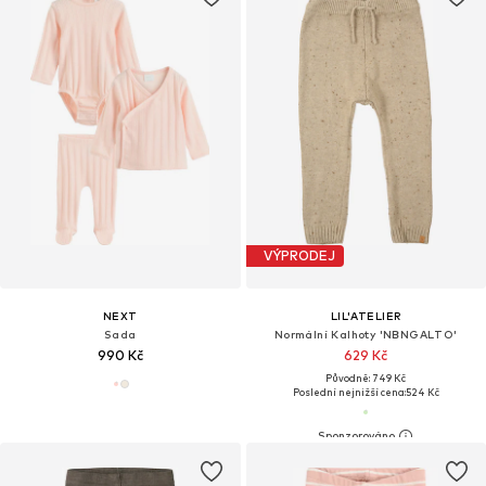
VÝPRODEJ
NEXT
LIL'ATELIER
Sada
Normální Kalhoty 'NBNGALTO'
990 Kč
629 Kč
Původně: 749 Kč
Poslední nejnižší cena:
524 Kč