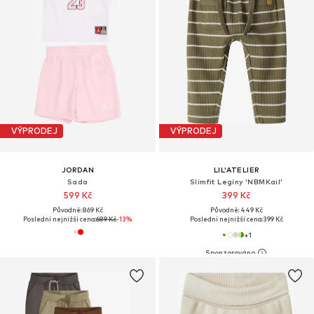
VÝPRODEJ
VÝPRODEJ
JORDAN
LIL'ATELIER
Sada
Slimfit Legíny 'NBMKail'
599 Kč
399 Kč
Původně: 869 Kč
Původně: 449 Kč
Poslední nejnižší cena:
689 Kč
-13%
Poslední nejnižší cena:
399 Kč
+
1