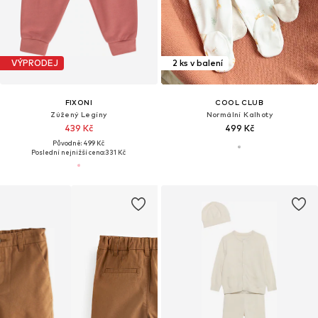
VÝPRODEJ
2 ks v balení
FIXONI
COOL CLUB
Zúžený Legíny
Normální Kalhoty
439 Kč
499 Kč
Původně: 499 Kč
Poslední nejnižší cena:
331 Kč