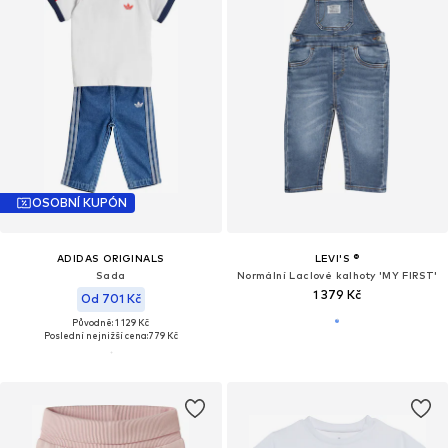
OSOBNÍ KUPÓN
ADIDAS ORIGINALS
LEVI'S ®
Sada
Normální Laclové kalhoty 'MY FIRST'
1 379 Kč
Od 701 Kč
Původně: 1 129 Kč
Poslední nejnižší cena:
779 Kč