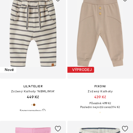
Nové
VÝPRODEJ
LIL'ATELIER
FIXONI
Zúžený Kalhoty 'NBMLIMIA'
Zúžený Kalhoty
449 Kč
439 Kč
Původně: 499 Kč
Poslední nejnižší cena:
314 Kč