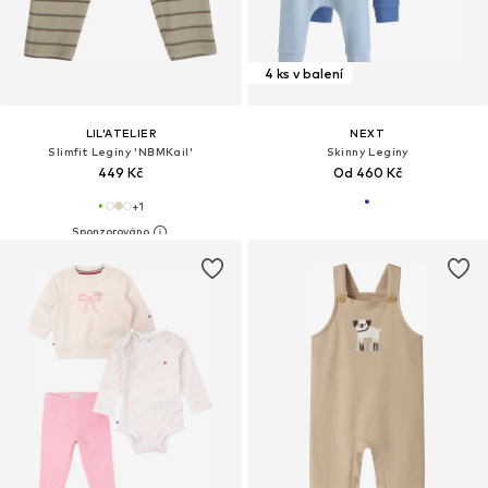
4 ks v balení
LIL'ATELIER
NEXT
Slimfit Legíny 'NBMKail'
Skinny Legíny
449 Kč
Od 460 Kč
+
1