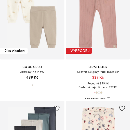
2 ks v balení
VÝPRODEJ
COOL CLUB
LIL'ATELIER
Zúžený Kalhoty
Slimfit Legíny 'NBFRachel'
499 Kč
329 Kč
Původně: 379 Kč
Poslední nejnižší cena:
329 Kč