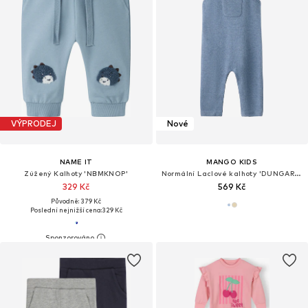
VÝPRODEJ
Nové
NAME IT
MANGO KIDS
Zúžený Kalhoty 'NBMKNOP'
Normální Laclové kalhoty 'DUNGAREES BREST3'
329 Kč
569 Kč
Původně: 379 Kč
Poslední nejnižší cena:
329 Kč