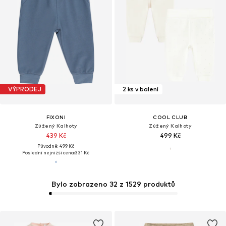
VÝPRODEJ
2 ks v balení
FIXONI
COOL CLUB
Zúžený Kalhoty
Zúžený Kalhoty
439 Kč
499 Kč
Původně: 499 Kč
Poslední nejnižší cena:
331 Kč
Bylo zobrazeno 32 z 1529 produktů