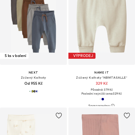
5 ks v balení
VÝPRODEJ
NEXT
NAME IT
Zúžený Kalhoty
Zúžený Kalhoty 'NBMTASALLE'
Od 955 Kč
329 Kč
Původně: 379 Kč
Poslední nejnižší cena:
329 Kč