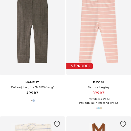
VÝPRODEJ
NAME IT
FIXONI
Zúžený Legíny 'NBMWang'
Skinny Legíny
499 Kč
399 Kč
Původně: 449 Kč
Poslední nejnižší cena:
297 Kč