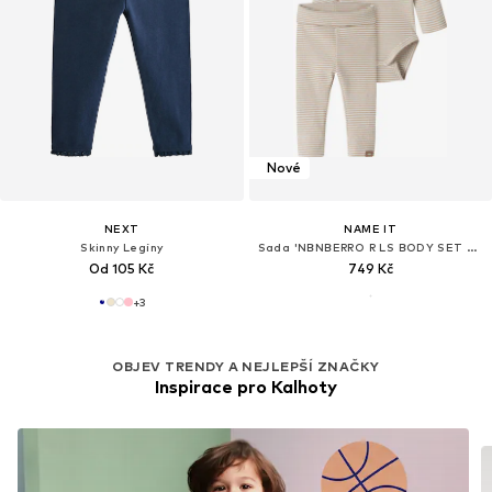
Nové
NEXT
NAME IT
Skinny Legíny
Sada 'NBNBERRO R LS BODY SET WITH HAT'
Od 105 Kč
749 Kč
+
3
OBJEV TRENDY A NEJLEPŠÍ ZNAČKY
Inspirace pro Kalhoty