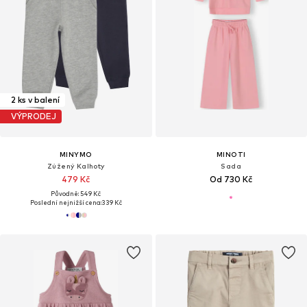
2 ks v balení
VÝPRODEJ
MINYMO
MINOTI
Zúžený Kalhoty
Sada
479 Kč
Od 730 Kč
Původně: 549 Kč
Poslední nejnižší cena:
339 Kč