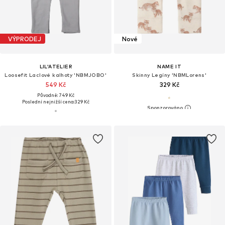
VÝPRODEJ
Nové
LIL'ATELIER
NAME IT
Loosefit Laclové kalhoty 'NBMJOBO'
Skinny Legíny 'NBMLorens'
549 Kč
329 Kč
Původně: 749 Kč
Poslední nejnižší cena:
329 Kč