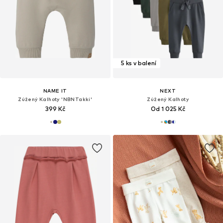
5 ks v balení
NAME IT
NEXT
Zúžený Kalhoty 'NBNTakki'
Zúžený Kalhoty
399 Kč
Od 1 025 Kč