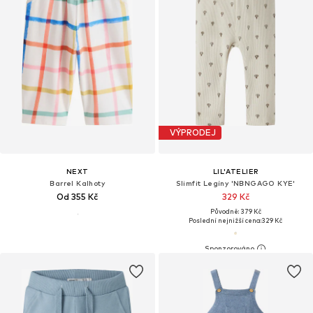
VÝPRODEJ
NEXT
LIL'ATELIER
Barrel Kalhoty
Slimfit Legíny 'NBNGAGO KYE'
Od 355 Kč
329 Kč
Původně: 379 Kč
Poslední nejnižší cena:
329 Kč