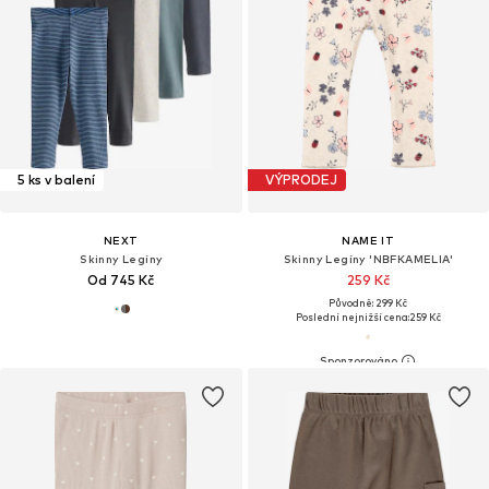
5 ks v balení
VÝPRODEJ
NEXT
NAME IT
Skinny Legíny
Skinny Legíny 'NBFKAMELIA'
Od 745 Kč
259 Kč
Původně: 299 Kč
Poslední nejnižší cena:
259 Kč