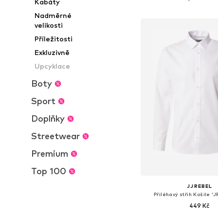
Kabáty
Přidat do koš
Nadměrné
velikosti
Příležitosti
Exkluzivně
Upcyklace
Boty
Sport
Doplňky
Streetwear
Premium
Top 100
JJ REBEL
Přiléhavý střih Košile 
449 Kč