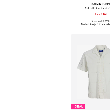
CALVIN KLEIN
Pohodlné nošení K
1 727 Kč
Původně: 3 249 K
Dostupné velikosti: S, 
Poslední nejnižší cena:
1 9
Přidat do koš
DEAL