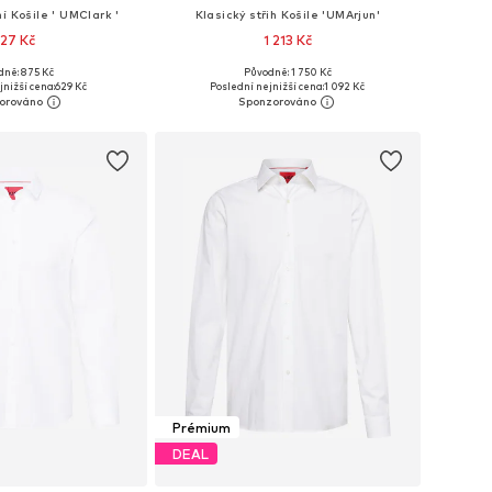
í Košile ' UMClark '
Klasický střih Košile 'UMArjun'
27 Kč
1 213 Kč
+
3
dně: 875 Kč
Původně: 1 750 Kč
sti: S, M, L, XL, XXL
Dostupné velikosti: S, M, L, XL, XXL
jnižší cena:
629 Kč
Poslední nejnižší cena:
1 092 Kč
 do košíku
Přidat do košíku
Prémium
DEAL