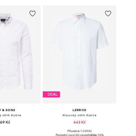
DEAL
Y & SONS
LERROS
ý střih Košile
Klasický střih Košile
69 Kč
643 Kč
Původně: 1 249 Kč
i: XS, S, M, L, XL, XXL
Dostupné velikosti: S, M, L, XL
Poslední nejnižší cena:
749 Kč
-14%