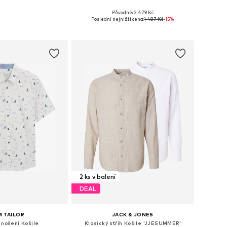
+
5
Původně: 2 479 Kč
mnoha velikostech
Dostupné velikosti: M-L, L, L-XL
Poslední nejnižší cena:
1 487 Kč
-15%
 do košíku
Přidat do košíku
2 ks v balení
DEAL
 TAILOR
JACK & JONES
 nošení Košile
Klasický střih Košile 'JJESUMMER'