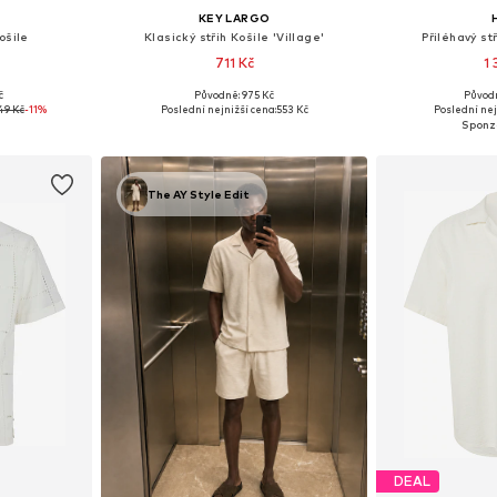
KEY LARGO
ošile
Klasický střih Košile 'Village'
Přiléhavý stř
711 Kč
1
č
Původně: 975 Kč
Původn
M, L, XL
Dostupné velikosti: S, M, L, XL
Dostupné v 
49 Kč
-11%
Poslední nejnižší cena:
553 Kč
Poslední nej
íku
Přidat do košíku
Přidat
The AY Style Edit
DEAL