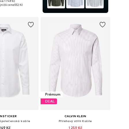
ně: 1 749 Kč
sti: S, M, L, XL, XXL
jnižší cena:
552 Kč
 do košíku
Prémium
DEAL
ENSTICKER
CALVIN KLEIN
 Společenská košile
Přiléhavý střih Košile
 249 Kč
1 259 Kč