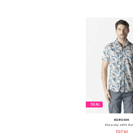
Dostupné velikosti: XS, S, 
Přidat do koš
DEAL
KOROSHI
Klasický střih Ko
707 Kč