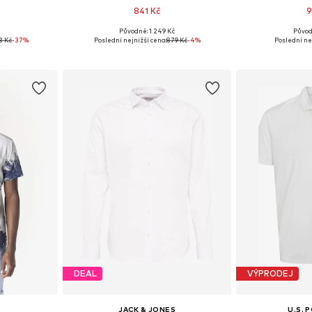
841 Kč
9
č
Původně: 1 249 Kč
Původ
 L, XL, XXL
Dostupné v mnoha velikostech
Dostupné velik
3 Kč
-37%
Poslední nejnižší cena:
879 Kč
-4%
Poslední ne
íku
Přidat do košíku
Přidat
DEAL
VÝPRODEJ
JACK & JONES
U.S. 