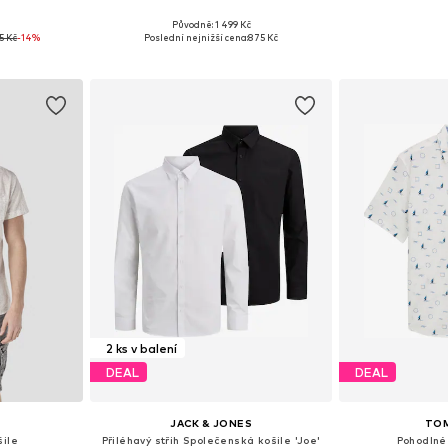
č
Původně: 1 499 Kč
 XL, XXL, XXXL
Dostupné v mnoha velikostech
Dostupné v 
5 Kč
-14%
Poslední nejnižší cena:
875 Kč
íku
Přidat do košíku
Přidat
2 ks v balení
DEAL
DEAL
JACK & JONES
TOM
šile
Přiléhavý střih Společenská košile 'Joe'
Pohodlné