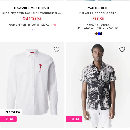
HAWAIIHEMDSHOP.DE
VAMOS CLO
Klasický střih Košile 'Hawaiihemd Christmas Parrots'
Pohodlné nošení Košile
Od 1 135 Kč
753 Kč
Poslední nejnižší cena:
1 326 Kč
-14%
Původně: 1 646 Kč
Poslední nejnižší cena:
703 Kč
Prémium
DEAL
DEAL