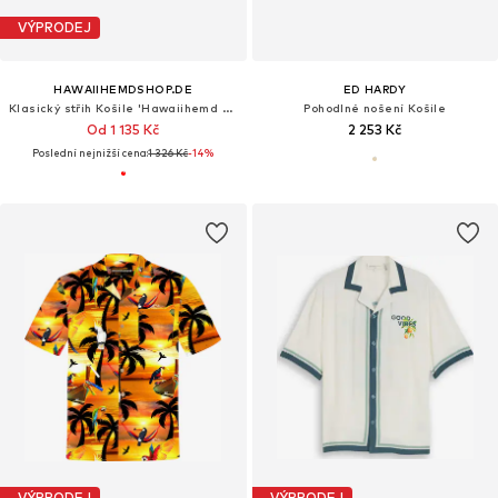
VÝPRODEJ
HAWAIIHEMDSHOP.DE
ED HARDY
Klasický střih Košile 'Hawaiihemd Flower Girls (red) 2.0'
Pohodlné nošení Košile
Od 1 135 Kč
2 253 Kč
Poslední nejnižší cena:
1 326 Kč
-14%
VÝPRODEJ
VÝPRODEJ