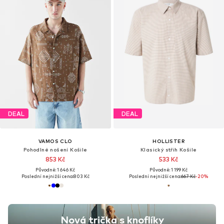
DEAL
DEAL
VAMOS CLO
HOLLISTER
Pohodlné nošení Košile
Klasický střih Košile
853 Kč
533 Kč
Původně: 1 646 Kč
Původně: 1 199 Kč
Poslední nejnižší cena:
803 Kč
Poslední nejnižší cena:
667 Kč
-20%
Nová trička s knoflíky