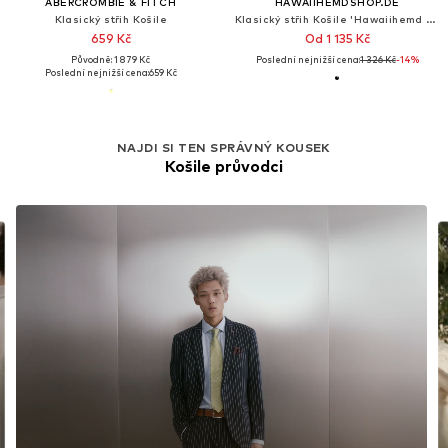
ABERCROMBIE & FITCH
HAWAIIHEMDSHOP.DE
Klasický střih Košile
Klasický střih Košile 'Hawaiihemd "Hawaiian Beer"'
659 Kč
Od 1 135 Kč
Původně: 1 879 Kč
Poslední nejnižší cena:
1 326 Kč
-14%
Poslední nejnižší cena:
659 Kč
NAJDI SI TEN SPRÁVNÝ KOUSEK
Košile průvodci