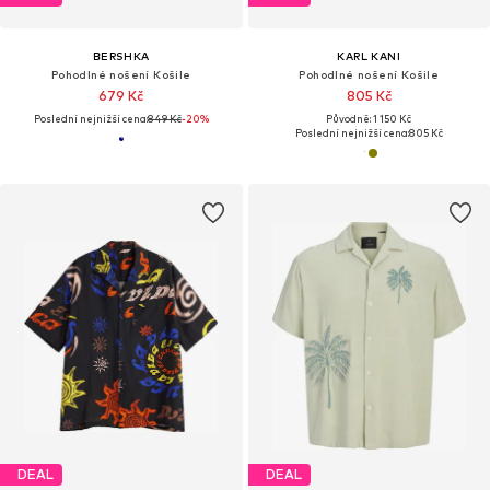
BERSHKA
KARL KANI
Pohodlné nošení Košile
Pohodlné nošení Košile
679 Kč
805 Kč
Poslední nejnižší cena:
849 Kč
-20%
Původně: 1 150 Kč
Poslední nejnižší cena:
805 Kč
DEAL
DEAL