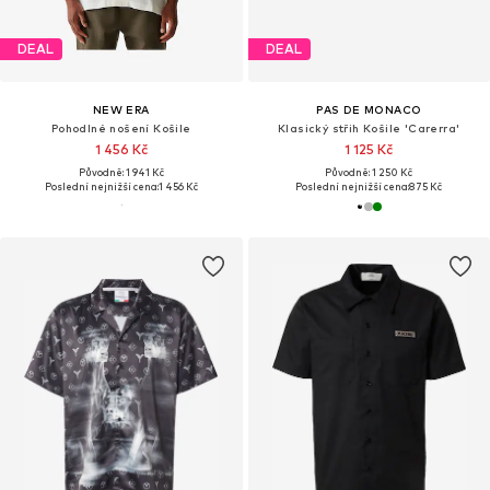
DEAL
DEAL
NEW ERA
PAS DE MONACO
Pohodlné nošení Košile
Klasický střih Košile 'Carerra'
1 456 Kč
1 125 Kč
Původně: 1 941 Kč
Původně: 1 250 Kč
Poslední nejnižší cena:
1 456 Kč
Poslední nejnižší cena:
875 Kč