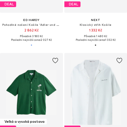
DEAL
DEAL
ED HARDY
NEXT
Pohodlné nošení Košile 'Adler und Sterne'
Klasický střih Košile
2 862 Kč
1 332 Kč
Původně: 3 180 Kč
Původně: 1 480 Kč
Poslední nejnižší cena:
2 027 Kč
Poslední nejnižší cena:
1 332 Kč
Velká a vysoká postava