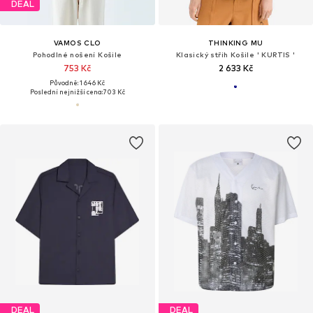
DEAL
VAMOS CLO
THINKING MU
Pohodlné nošení Košile
Klasický střih Košile ' KURTIS '
753 Kč
2 633 Kč
Původně: 1 646 Kč
Poslední nejnižší cena:
703 Kč
DEAL
DEAL