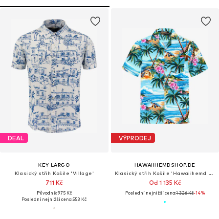
DEAL
VÝPRODEJ
KEY LARGO
HAWAIIHEMDSHOP.DE
Klasický střih Košile 'Village'
Klasický střih Košile 'Hawaiihemd "Turtle Island"'
711 Kč
Od 1 135 Kč
Původně: 975 Kč
Poslední nejnižší cena:
1 326 Kč
-14%
Poslední nejnižší cena:
553 Kč