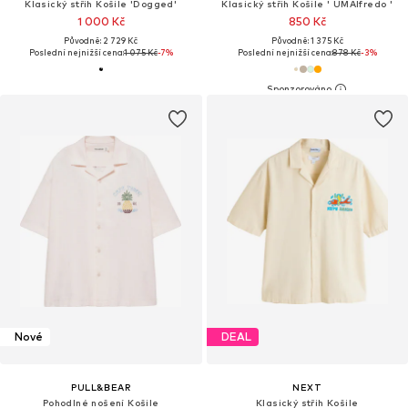
Klasický střih Košile 'Dogged'
Klasický střih Košile ' UMAlfredo '
1 000 Kč
850 Kč
Původně: 2 729 Kč
Původně: 1 375 Kč
Poslední nejnižší cena:
1 075 Kč
-7%
Poslední nejnižší cena:
878 Kč
-3%
Nové
DEAL
PULL&BEAR
NEXT
Pohodlné nošení Košile
Klasický střih Košile