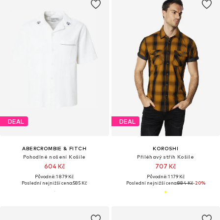
DEAL
DEAL
ABERCROMBIE & FITCH
KOROSHI
Pohodlné nošení Košile
Přiléhavý střih Košile
604 Kč
707 Kč
Původně: 1 879 Kč
Původně: 1 179 Kč
Poslední nejnižší cena:
585 Kč
Poslední nejnižší cena:
884 Kč
-20%