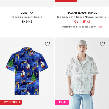
BERSHKA
HAWAIIHEMDSHOP.DE
Pohodlné nošení Košile
Klasický střih Košile 'Hawaiihemd Surfer's Paradise'
849 Kč
Od 1 135 Kč
Poslední nejnižší cena:
1 326 Kč
-14%
VÝPRODEJ
DEAL