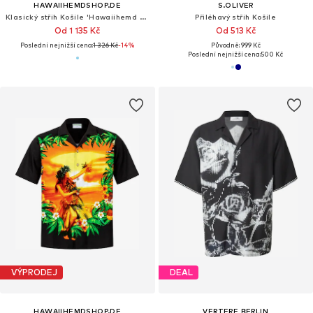
HAWAIIHEMDSHOP.DE
S.OLIVER
Klasický střih Košile 'Hawaiihemd "Beach Day"'
Přiléhavý střih Košile
Od 1 135 Kč
Od 513 Kč
Poslední nejnižší cena:
1 326 Kč
-14%
Původně: 999 Kč
Poslední nejnižší cena:
500 Kč
VÝPRODEJ
DEAL
HAWAIIHEMDSHOP.DE
VERTERE BERLIN