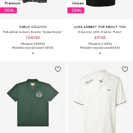
Prémium
Unisex
DEAL
DEAL
CARLO COLUCCI
LUKA SABBAT FOR ABOUT YOU
Pohodlné nošení Košile 'Dobermann'
Klasický střih Košile 'Peer'
1 061 Kč
671 Kč
Původně: 3 949 Kč
Původně: 2 129 Kč
Poslední nejnižší cena:
1 061 Kč
Poslední nejnižší cena:
545 Kč