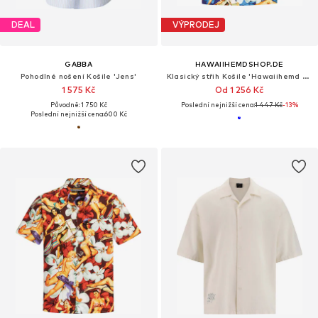
DEAL
VÝPRODEJ
GABBA
HAWAIIHEMDSHOP.DE
Pohodlné nošení Košile 'Jens'
Klasický střih Košile 'Hawaiihemd Flower Girls (blue) 2.0'
1 575 Kč
Od 1 256 Kč
Původně: 1 750 Kč
Poslední nejnižší cena:
1 447 Kč
-13%
Poslední nejnižší cena:
600 Kč