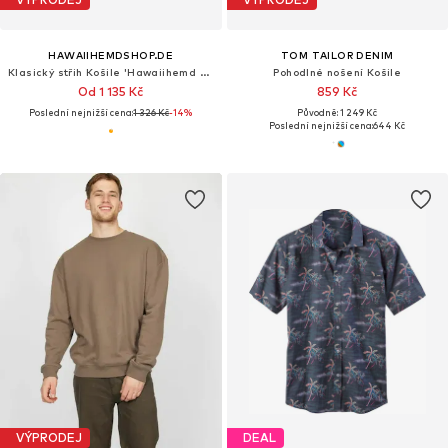
HAWAIIHEMDSHOP.DE
TOM TAILOR DENIM
Klasický střih Košile 'Hawaiihemd "Sunshine Parrots"'
Pohodlné nošení Košile
Od 1 135 Kč
859 Kč
Poslední nejnižší cena:
1 326 Kč
-14%
Původně: 1 249 Kč
Poslední nejnižší cena:
644 Kč
VÝPRODEJ
DEAL