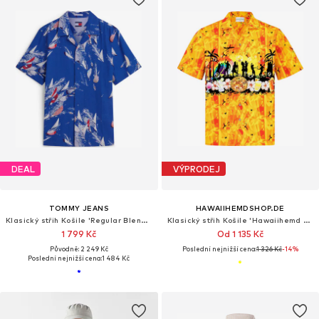
DEAL
VÝPRODEJ
TOMMY JEANS
HAWAIIHEMDSHOP.DE
Klasický střih Košile 'Regular Blend Short Sleeve'
Klasický střih Košile 'Hawaiihemd Summer Party'
1 799 Kč
Od 1 135 Kč
Původně: 2 249 Kč
Poslední nejnižší cena:
1 326 Kč
-14%
Poslední nejnižší cena:
1 484 Kč