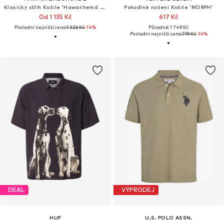
Klasický střih Košile 'Hawaiihemd Hawaiian Beauty'
Pohodlné nošení Košile 'MORPH'
Od 1 135 Kč
617 Kč
Poslední nejnižší cena:
1 326 Kč
-14%
Původně: 1 749 Kč
Poslední nejnižší cena:
719 Kč
-14%
DEAL
VÝPRODEJ
HUF
U.S. POLO ASSN.