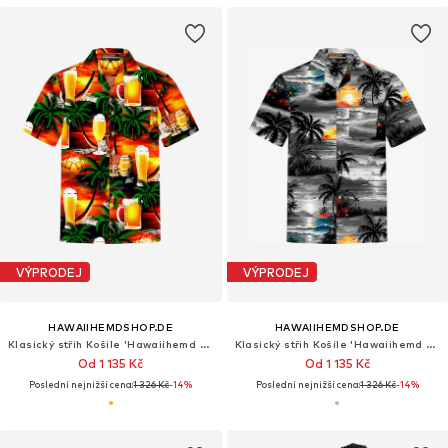
VÝPRODEJ
VÝPRODEJ
HAWAIIHEMDSHOP.DE
HAWAIIHEMDSHOP.DE
Klasický střih Košile 'Hawaiihemd "Beer in Paradise"'
Klasický střih Košile 'Hawaiihemd Night on Hawaii'
Od 1 135 Kč
Od 1 135 Kč
Poslední nejnižší cena:
1 326 Kč
-14%
Poslední nejnižší cena:
1 326 Kč
-14%