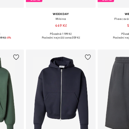
WEEKDAY
W
Mikina
Fleecová 
449 Kč
č
Původně: 1 199 Kč
Původ
, M, L, XL
Dostupné velikosti: XS, S, M, L
Dostupné velik
09 Kč
-6%
Poslední nejnižší cena:
359 Kč
Poslední nej
íku
Přidat do košíku
Přidat