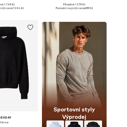
ně: 1 749 Kč
Původně: 1 379 Kč
osti: XS, S, M, L, XL
Dostupné velikosti: XS, S, M, L, XL
ižší cena:
1 034 Kč
Poslední nejnižší cena:
699 Kč
 do košíku
Přidat do košíku
Sportovní styly
Výprodej
EEKDAY
Mikina