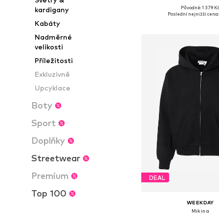
Původně: 1 379 K
kardigany
Dostupné velikosti: M
Poslední nejnižší cena:
Kabáty
Přidat do koš
Nadměrné
velikosti
Příležitosti
Exkluzivně
Upcyklace
Boty
Sport
Doplňky
Streetwear
Premium
DEAL
Top 100
WEEKDAY
Mikina