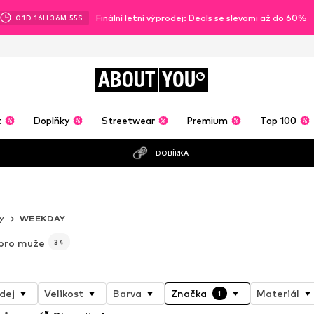
Finální letní výprodej: Deals se slevami až do 60%
01
D
16
H
36
M
53
S
ABOUT
YOU
t
Doplňky
Streetwear
Premium
Top 100
DOBÍRKA
V TÉ NEJLEPŠÍ PODOBĚ
ny
WEEKDAY
pro muže
34
dej
Velikost
Barva
Značka
Materiál
1