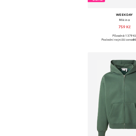
WEEKDAY
Mikina
759 Kč
Původně: 1 379 K
Dostupné velikosti: XS, S
Poslední nejnižší cena:
8
Přidat do koš