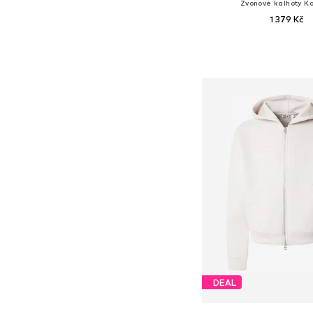
Zvonové kalhoty Ka
1 379 Kč
Dostupné v mnoha vel
Přidat do koš
DEAL