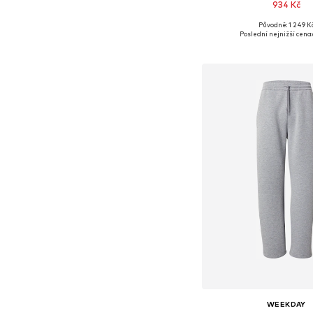
934 Kč
Původně: 1 249 K
Dostupné velikosti: XS, S
Poslední nejnižší cena:
Přidat do koš
WEEKDAY