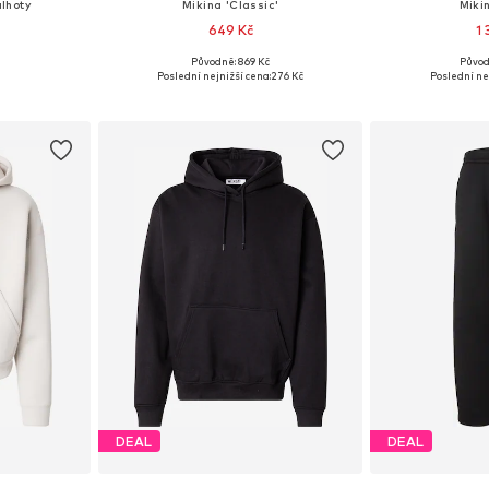
lhoty
Mikina 'Classic'
Miki
649 Kč
1
Původně: 869 Kč
Původ
ikostech
Dostupné velikosti: XS, S, M, L
Dostupné velik
Poslední nejnižší cena:
276 Kč
Poslední ne
íku
Přidat do košíku
Přidat
DEAL
DEAL