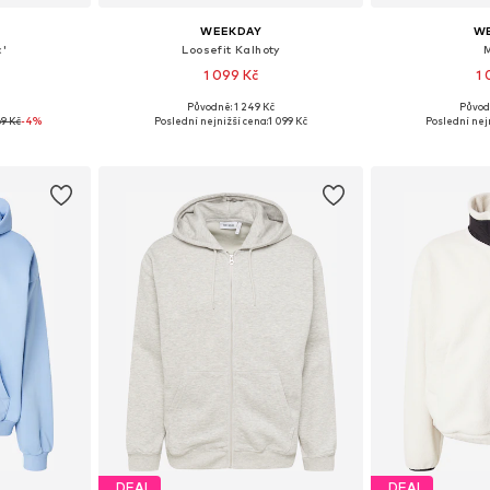
WEEKDAY
W
c'
Loosefit Kalhoty
1 099 Kč
1 
Původně: 1 249 Kč
Původ
, M, L, XL
Dostupné v mnoha velikostech
Dostupné velik
9 Kč
-4%
Poslední nejnižší cena:
1 099 Kč
Poslední nejn
íku
Přidat do košíku
Přidat
DEAL
DEAL