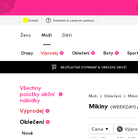
Outlet
Kontakt a centrum pomoci
Ženy
Muži
Děti
Dropy
Výprodej
Oblečení
Boty
Spor
BEZPLATNÁ DOPRAVA* & VRÁCENÍ ZBOŽÍ
Všechny
STREETWEAR 
položky akční
Muži
Oblečení
Miki
nabídky
Mikiny
(WEEKDAY) 
Výprodej
Oblečení
Cena
Výpro
Nové