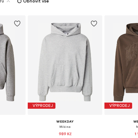
rů
Obnovit vše
VÝPRODEJ
VÝPRODEJ
WEEKDAY
W
'
Mikina
989 Kč
1