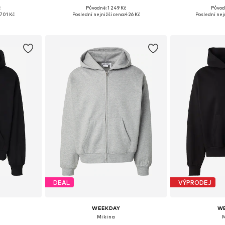
č
Původně: 1 249 Kč
Původ
, L, XL
Dostupné velikosti: XS, S, M, L, XL
Dostupné velik
701 Kč
Poslední nejnižší cena:
426 Kč
Poslední nejn
íku
Přidat do košíku
Přidat
DEAL
VÝPRODEJ
WEEKDAY
W
Mikina