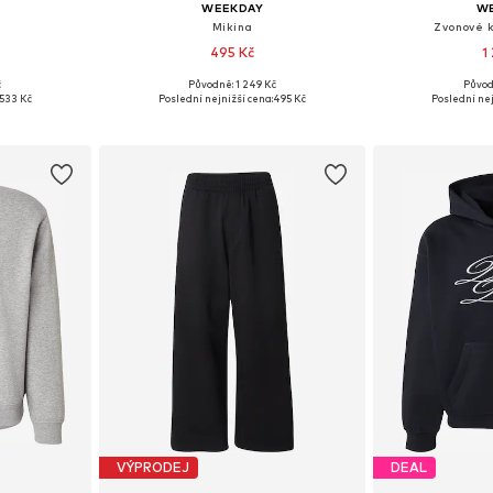
WEEKDAY
W
'
Mikina
Zvonové k
495 Kč
1
č
Původně: 1 249 Kč
Původ
, M, L, XL
Dostupné velikosti: XS, S, M, L
Dostupné velikost
533 Kč
Poslední nejnižší cena:
495 Kč
Poslední nej
íku
Přidat do košíku
Přidat
VÝPRODEJ
DEAL