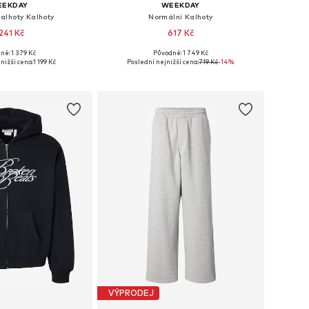
EEKDAY
WEEKDAY
alhoty Kalhoty
Normální Kalhoty
 241 Kč
617 Kč
ně: 1 379 Kč
Původně: 1 749 Kč
i: 31-32, 33, 34, 35-36
Dostupné velikosti: 29-30, 31-32, 35-36
nižší cena:
1 199 Kč
Poslední nejnižší cena:
719 Kč
-14%
 do košíku
Přidat do košíku
VÝPRODEJ