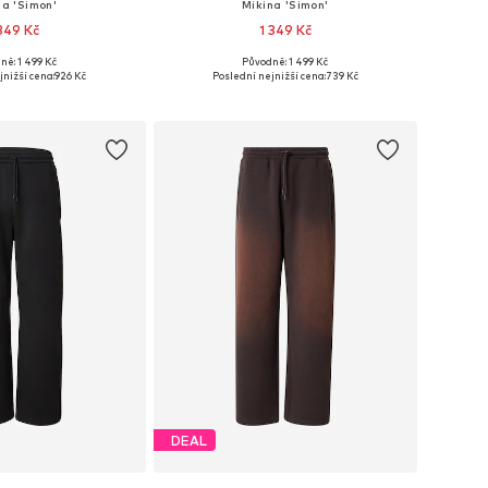
na 'Simon'
Mikina 'Simon'
 349 Kč
1 349 Kč
ně: 1 499 Kč
Původně: 1 499 Kč
osti: XS, S, M, L, XL
Dostupné velikosti: XS, S, M, L, XL
jnižší cena:
926 Kč
Poslední nejnižší cena:
739 Kč
 do košíku
Přidat do košíku
DEAL