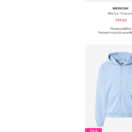
WEEKDAY
Mikina 'Classi
739 Kč
Původně: 869 Kč
Dostupné velikosti: XS, S
Poslední nejnižší cena:
76
Přidat do koš
DEAL