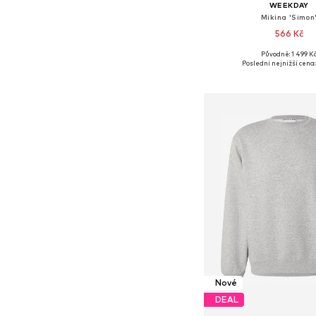
WEEKDAY
Mikina 'Simon
566 Kč
Původně: 1 499 K
Dostupné velikosti: XS, S
Poslední nejnižší cena:
Přidat do koš
Nové
DEAL