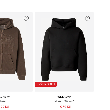
VÝPRODEJ
EEKDAY
WEEKDAY
Mikina
Mikina 'Simon'
 199 Kč
1 079 Kč