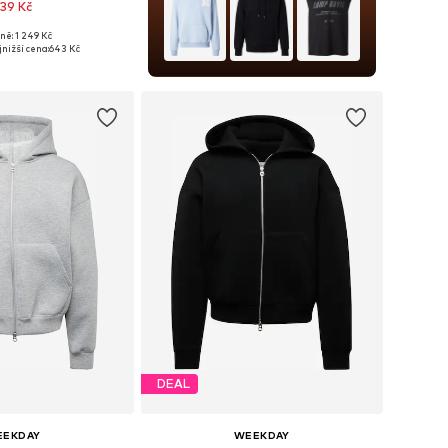
39 Kč
ně: 1 249 Kč
osti: XS, S, M, L, XL
nižší cena:
643 Kč
 do košíku
DEAL
EEKDAY
WEEKDAY