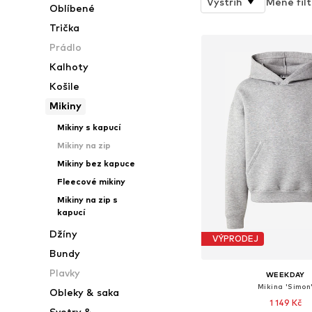
Výstřih
Méně filt
Oblíbené
Trička
Prádlo
Kalhoty
Košile
Mikiny
Mikiny s kapucí
Mikiny na zip
Mikiny bez kapuce
Fleecové mikiny
Mikiny na zip s
kapucí
Džíny
VÝPRODEJ
Bundy
Plavky
WEEKDAY
Mikina 'Simon
Obleky & saka
1 149 Kč
Svetry &