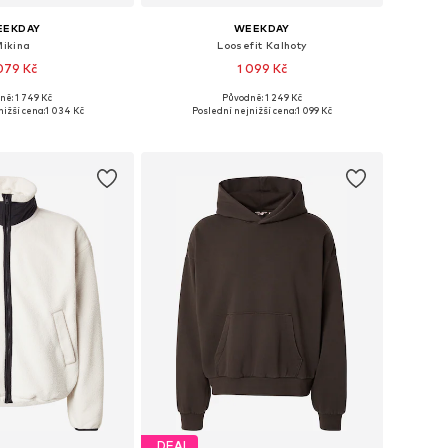
EEKDAY
WEEKDAY
Mikina
Loosefit Kalhoty
079 Kč
1 099 Kč
ně: 1 749 Kč
Původně: 1 249 Kč
osti: XS, S, M, L, XL
Dostupné v mnoha velikostech
ižší cena:
1 034 Kč
Poslední nejnižší cena:
1 099 Kč
 do košíku
Přidat do košíku
DEAL