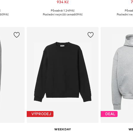
934 Kč
7
č
Původně: 1 249 Kč
Původ
, M, L, XL
Dostupné velikosti: XS, S, M, L, XL
Dostupné velik
609 Kč
Poslední nejnižší cena:
609 Kč
Poslední nej
íku
Přidat do košíku
Přidat
VÝPRODEJ
DEAL
WEEKDAY
W