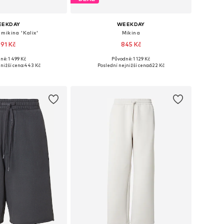
EEKDAY
WEEKDAY
mikina 'Kalix'
Mikina
591 Kč
845 Kč
ně: 1 499 Kč
Původně: 1 129 Kč
osti: XS, S, M, L, XL
Dostupné velikosti: S, M
nižší cena:
443 Kč
Poslední nejnižší cena:
622 Kč
 do košíku
Přidat do košíku