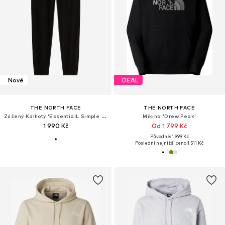
Nové
DEAL
THE NORTH FACE
THE NORTH FACE
Zúžený Kalhoty 'EssentialL Simple Dome'
Mikina 'Drew Peak'
1 990 Kč
Od 1 799 Kč
Původně: 1 999 Kč
Poslední nejnižší cena:
1 511 Kč