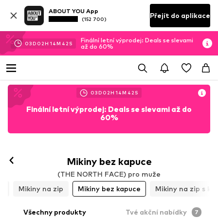
ABOUT YOU App
Přejít do aplikace
(152 700)
Finální letní výprodej: Deals se slevami
03
D
02
H
14
M
40
S
až do 60%
03
D
02
H
14
M
40
S
Finální letní výprodej: Deals se slevami až do
60%
Mikiny bez kapuce
(THE NORTH FACE) pro muže
cí
Mikiny na zip
Mikiny bez kapuce
Mikiny na zip s ka
Všechny produkty
Tvé akční nabídky
7