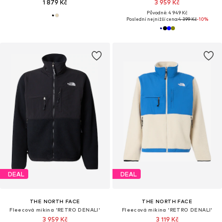
1 879 Kč
3 959 Kč
Původně: 4 949 Kč
Poslední nejnižší cena:
4 399 Kč
-10%
DEAL
DEAL
THE NORTH FACE
THE NORTH FACE
Fleecová mikina 'RETRO DENALI'
Fleecová mikina 'RETRO DENALI'
3 959 Kč
3 119 Kč