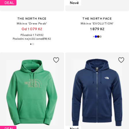
DEAL
Nové
THE NORTH FACE
THE NORTH FACE
Mikina 'Drew Peak'
Mikina 'EVOLUTION'
Od 1 079 Kč
1 879 Kč
Původně: 1 749 Kč
Poslední nejnižší cena:
896 Kč
DEAL
Nové