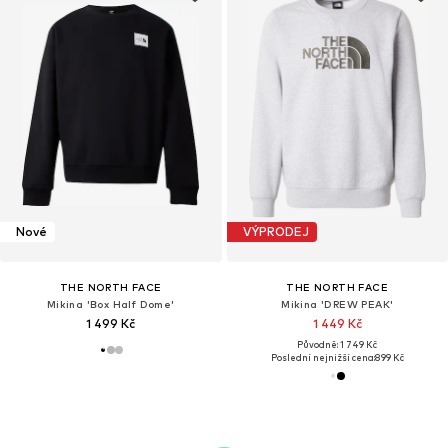
Nové
VÝPRODEJ
THE NORTH FACE
THE NORTH FACE
Mikina 'Box Half Dome'
Mikina 'DREW PEAK'
1 499 Kč
1 449 Kč
Původně: 1 749 Kč
Poslední nejnižší cena:
899 Kč