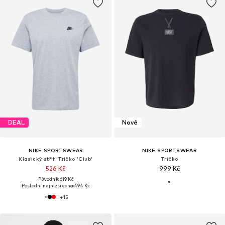
DEAL
Nové
NIKE SPORTSWEAR
NIKE SPORTSWEAR
Klasický střih Tričko 'Club'
Tričko
526 Kč
999 Kč
Původně: 619 Kč
Poslední nejnižší cena:
494 Kč
+
15