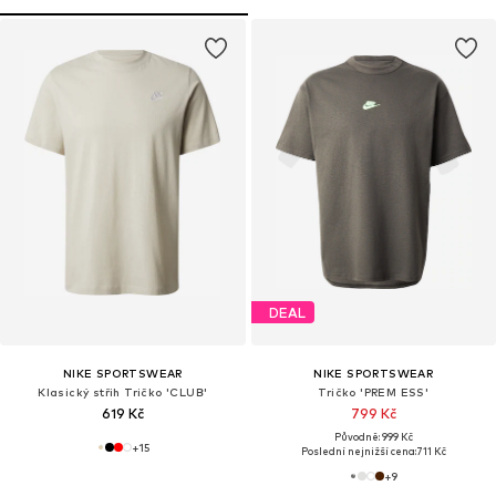
DEAL
NIKE SPORTSWEAR
NIKE SPORTSWEAR
Klasický střih Tričko 'CLUB'
Tričko 'PREM ESS'
619 Kč
799 Kč
Původně: 999 Kč
+
15
Poslední nejnižší cena:
711 Kč
+
9