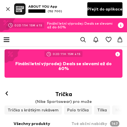
ABOUT YOU App
Přejít do aplikace
(152 700)
Finální letní výprodej: Deals se slevami
02
D
11
H
15
M
39
S
až do 60%
02
D
11
H
15
M
39
S
Finální letní výprodej: Deals se slevami až do
60%
Trička
(Nike Sportswear) pro muže
Trička s krátkým rukávem
Polo trička
Tílka
Multi
Všechny produkty
Tvé akční nabídky
147