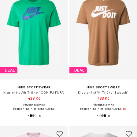
DEAL
DEAL
NIKE SPORTSWEAR
NIKE SPORTSWEAR
Klasický střih Tričko 'ICON FUTURA'
Klasický střih Tričko 'Swoosh'
439 Kč
433 Kč
Původně: 619 Kč
Původně: 619 Kč
Poslední nejnižší cena:
439 Kč
Poslední nejnižší cena:
439 Kč
-1%
+
6
+
8