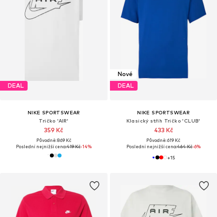
Nové
DEAL
DEAL
NIKE SPORTSWEAR
NIKE SPORTSWEAR
Tričko 'AIR'
Klasický střih Tričko 'CLUB'
359 Kč
433 Kč
Původně: 869 Kč
Původně: 619 Kč
Poslední nejnižší cena:
419 Kč
-14%
Poslední nejnižší cena:
464 Kč
-6%
+
15