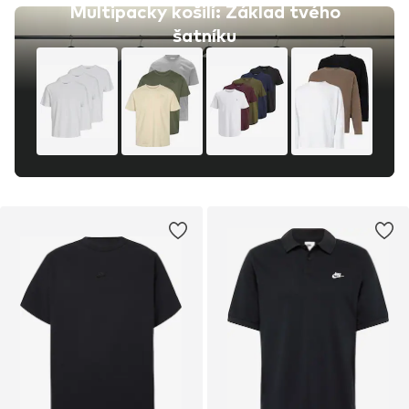
Multipacky košilí: Základ tvého
šatníku