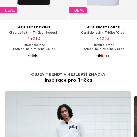
DEAL
DEAL
NIKE SPORTSWEAR
NIKE SPORTSWEAR
Klasický střih Tričko 'Swoosh'
Klasický střih Tričko 'Club'
440 Kč
440 Kč
Původně: 619 Kč
Původně: 619 Kč
Poslední nejnižší cena:
433 Kč
Poslední nejnižší cena:
433 Kč
+
8
+
15
OBJEV TRENDY A NEJLEPŠÍ ZNAČKY
Inspirace pro Trička