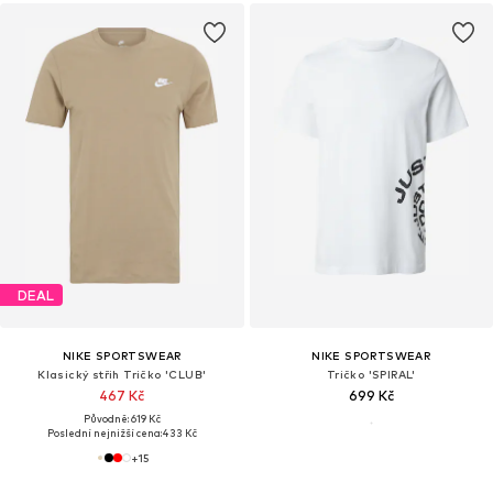
DEAL
NIKE SPORTSWEAR
NIKE SPORTSWEAR
Klasický střih Tričko 'CLUB'
Tričko 'SPIRAL'
467 Kč
699 Kč
Původně: 619 Kč
Poslední nejnižší cena:
433 Kč
+
15