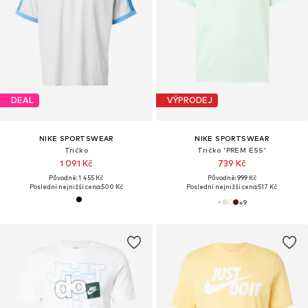
DEAL
VÝPRODEJ
NIKE SPORTSWEAR
NIKE SPORTSWEAR
Tričko
Tričko 'PREM ESS'
1 091 Kč
739 Kč
Původně: 1 455 Kč
Původně: 999 Kč
Poslední nejnižší cena:
500 Kč
Poslední nejnižší cena:
517 Kč
+
9