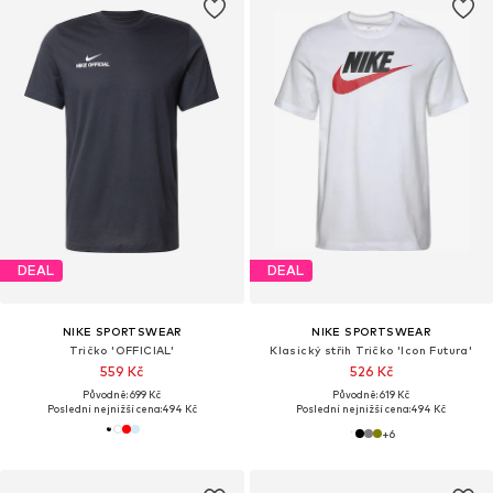
DEAL
DEAL
NIKE SPORTSWEAR
NIKE SPORTSWEAR
Tričko 'OFFICIAL'
Klasický střih Tričko 'Icon Futura'
559 Kč
526 Kč
Původně: 699 Kč
Původně: 619 Kč
Poslední nejnižší cena:
494 Kč
Poslední nejnižší cena:
494 Kč
+
6