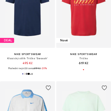
DEAL
Nové
NIKE SPORTSWEAR
NIKE SPORTSWEAR
Klasický střih Tričko 'Swoosh'
Tričko
495 Kč
619 Kč
Poslední nejnižší cena:
619 Kč
-20%
+
8