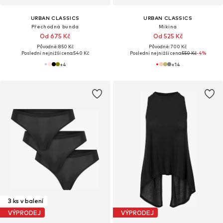
URBAN CLASSICS
URBAN CLASSICS
Přechodná bunda
Mikina
Od 675 Kč
Od 525 Kč
Původně: 850 Kč
Původně: 700 Kč
Poslední nejnižší cena:
540 Kč
Poslední nejnižší cena:
550 Kč
-4%
+
4
+
14
3 ks v balení
VÝPRODEJ
VÝPRODEJ