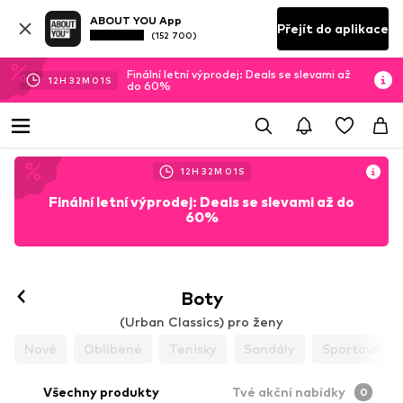
ABOUT YOU App
Přejít do aplikace
(152 700)
Finální letní výprodej: Deals se slevami až
12
H
32
M
00
S
do 60%
12
H
32
M
00
S
Finální letní výprodej: Deals se slevami až do
60%
Sledovat
Boty
(Urban Classics) pro ženy
Nové
Oblíbené
Tenisky
Sandály
Sportovní b
Všechny produkty
Tvé akční nabídky
0