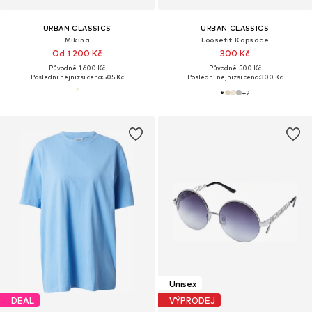
URBAN CLASSICS
URBAN CLASSICS
Mikina
Loosefit Kapsáče
Od 1 200 Kč
300 Kč
Původně: 1 600 Kč
Původně: 500 Kč
Poslední nejnižší cena:
505 Kč
Poslední nejnižší cena:
300 Kč
+
2
Unisex
DEAL
VÝPRODEJ