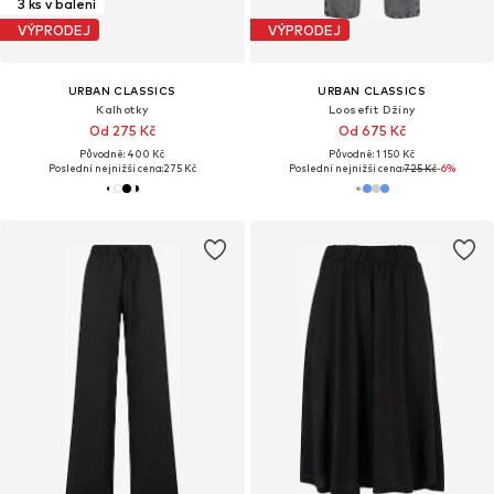
3 ks v balení
VÝPRODEJ
VÝPRODEJ
URBAN CLASSICS
URBAN CLASSICS
Kalhotky
Loosefit Džíny
Od 275 Kč
Od 675 Kč
Původně: 400 Kč
Původně: 1 150 Kč
Poslední nejnižší cena:
275 Kč
Poslední nejnižší cena:
725 Kč
-6%