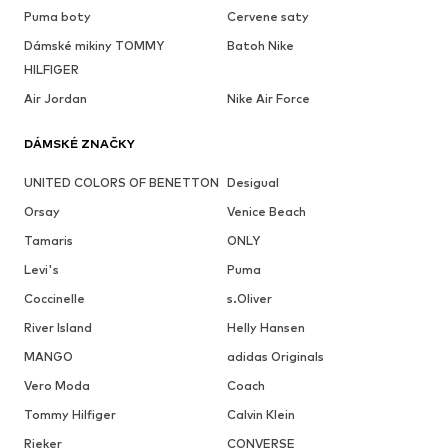
Puma boty
Cervene saty
Dámské mikiny TOMMY
Batoh Nike
HILFIGER
Air Jordan
Nike Air Force
DÁMSKÉ ZNAČKY
UNITED COLORS OF BENETTON
Desigual
Orsay
Venice Beach
Tamaris
ONLY
Levi's
Puma
Coccinelle
s.Oliver
River Island
Helly Hansen
MANGO
adidas Originals
Vero Moda
Coach
Tommy Hilfiger
Calvin Klein
Rieker
CONVERSE