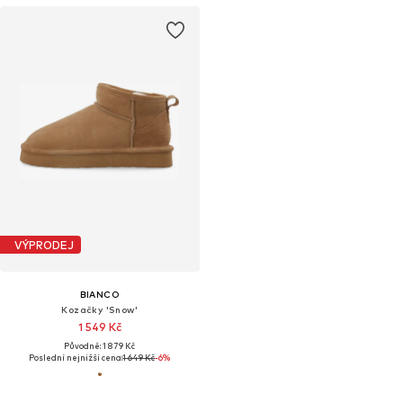
VÝPRODEJ
BIANCO
Kozačky 'Snow'
1 549 Kč
Původně: 1 879 Kč
Poslední nejnižší cena:
1 649 Kč
-6%