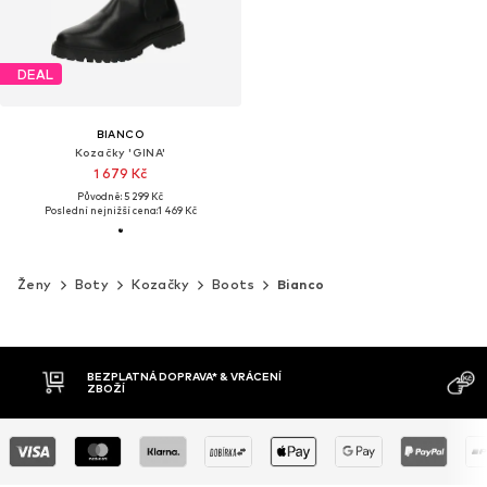
DEAL
BIANCO
Kozačky 'GINA'
1 679 Kč
Původně: 5 299 Kč
Poslední nejnižší cena:
1 469 Kč
Ženy
Boty
Kozačky
Boots
Bianco
PRAVA* & VRÁCENÍ
DOBÍRKA