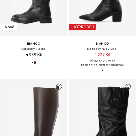
Nové
VÝPRODEJ
BIANCO
BIANCO
Kozačky 'Adda'
Kozačky 'Devived'
4 949 Kč
1 979 Kč
Původně: 2 479 Kč
Poslední nejnižší cena:
1 889 Kč