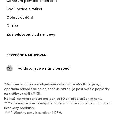
Centrum pomoci a kontakt
Trička & topy
Kalhoty
Spolupráce s tvůrci
Bundy
Svetry & pletené oděvy
Oblast dodání
Spodní prádlo
Halenky & tuniky
Outlet
Kabáty
Sukně
Zde odstoupit od smlouvy
Plavky
Mikiny
Blejzry
Overaly
Móda pro plnoštíhlé
Těhotenská móda
BEZPEČNÉ NAKUPOVANÍ
Příležitosti
Exkluzivně
Upcyklace
 Tvá data jsou u nás v bezpečí
BOTY
*Doručení zdarma pro objednávky v hodnotě 499 Kč a vyšší, v
Nové
Oblíbené
opačném případě se na objednávku vztahuje poštovné a poplatky
za služby ve výši 49 Kč.
Tenisky
Kotníkové & chelsea boty
Nejnižší celková cena za posledních 30 dní před snížením ceny.
Lodičky & boty na podpatku
Kozačky
****Zdarma ze všech českých sítí. Při volání ze zahraničí mohou být
účtovány poplatky.
Sandály
Polobotky
******Všechny ceny jsou včetně DPH.
Sportovní boty
Baleríny