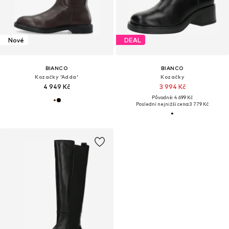
Nové
DEAL
BIANCO
BIANCO
Kozačky 'Adda'
Kozačky
4 949 Kč
3 994 Kč
Původně: 4 699 Kč
Poslední nejnižší cena:
3 779 Kč