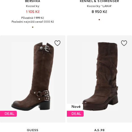
BERSHKA
KENNEL & SCHMENGER
Kozačky
Kozačky 'LANA'
1 105 Kč
8 950 Kč
Původně: 1 999 Kč
Poslední nejnižší cena:
1 000 Kč
Nové
DEAL
DEAL
GUESS
A.S.98