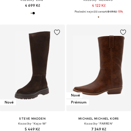
4 699 Kč
4 122 Kč
Poslední nejnižší cena:
4 849 Kč
-15%
Nové
Nové
Prémium
STEVE MADDEN
MICHAEL MICHAEL KORS
Kozačky 'Kaja-W'
Kozačky 'FARREN'
5 449 Kč
7 349 Kč