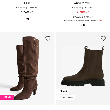
RAID
ABOUT YOU
Kozačky 'JEENA'
Kozačky 'Elena'
1 749 Kč
2 789 Kč
Původně: 3 699 Kč
Poslední nejnižší cena:
2 969 Kč
-6%
Nové
DEAL
Prémium