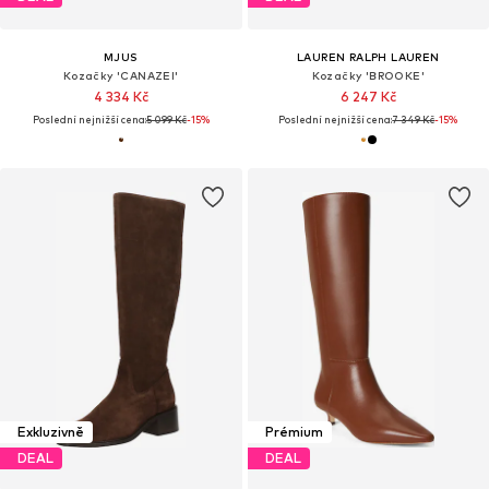
MJUS
LAUREN RALPH LAUREN
Kozačky 'CANAZEI'
Kozačky 'BROOKE'
4 334 Kč
6 247 Kč
Poslední nejnižší cena:
5 099 Kč
-15%
Poslední nejnižší cena:
7 349 Kč
-15%
Exkluzivně
Prémium
DEAL
DEAL