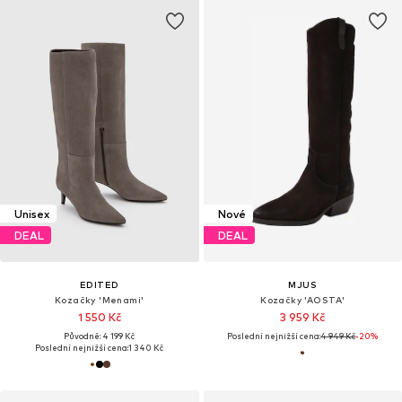
Unisex
Nové
DEAL
DEAL
EDITED
MJUS
Kozačky 'Menami'
Kozačky 'AOSTA'
1 550 Kč
3 959 Kč
Původně: 4 199 Kč
Poslední nejnižší cena:
4 949 Kč
-20%
Poslední nejnižší cena:
1 340 Kč