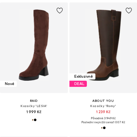
Exkluzivně
Nové
DEAL
RAID
ABOUT YOU
Kozačky 'LESIA'
Kozačky 'Romy'
1 999 Kč
1 239 Kč
Původně: 3 949 Kč
Poslední nejnižší cena:
1 007 Kč