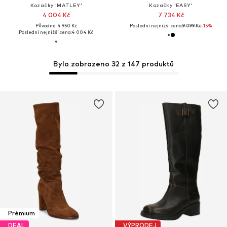
Kozačky 'MATLEY'
Kozačky 'EASY'
4 004 Kč
7 734 Kč
Původně: 4 950 Kč
Poslední nejnižší cena:
9 099 Kč
-15%
Poslední nejnižší cena:
4 004 Kč
Bylo zobrazeno 32 z 147 produktů
Prémium
DEAL
VÝPRODEJ