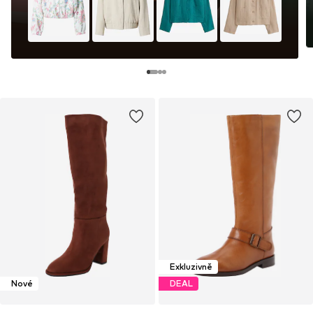
Exkluzivně
Nové
DEAL