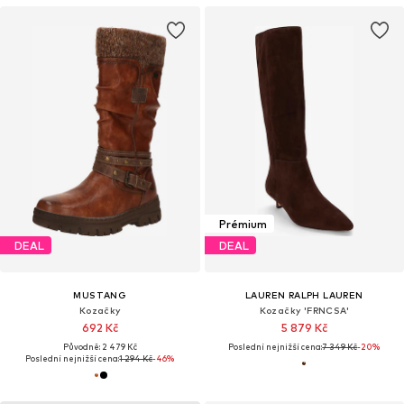
Prémium
DEAL
DEAL
MUSTANG
LAUREN RALPH LAUREN
Kozačky
Kozačky 'FRNCSA'
692 Kč
5 879 Kč
Původně: 2 479 Kč
Poslední nejnižší cena:
7 349 Kč
-20%
Poslední nejnižší cena:
1 294 Kč
-46%