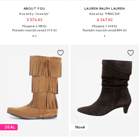
ABOUT YOU
LAUREN RALPH LAUREN
Kozačky 'Joselyn'
Kozačky 'FRNCSA'
3 374 Kč
6 247 Kč
Původně: 4 199 Kč
Původně: 7 349 Kč
Poslední nejnižší cena:
3 374 Kč
Poslední nejnižší cena:
5 894 Kč
DEAL
Nové