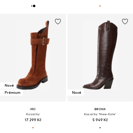
Nové
Prémium
Nové
IRO
BRONX
Kozačky
Kozačky 'New-Kole'
17 299 Kč
5 949 Kč