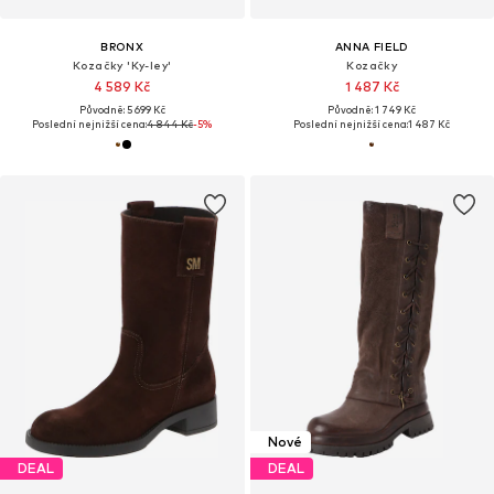
BRONX
ANNA FIELD
Kozačky 'Ky-ley'
Kozačky
4 589 Kč
1 487 Kč
Původně: 5 699 Kč
Původně: 1 749 Kč
Poslední nejnižší cena:
4 844 Kč
-5%
Poslední nejnižší cena:
1 487 Kč
Nové
DEAL
DEAL