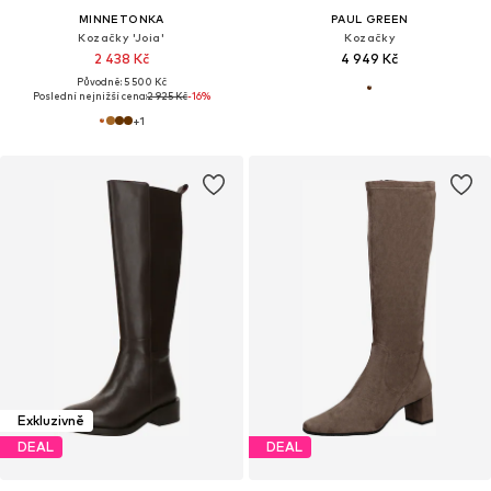
MINNETONKA
PAUL GREEN
Kozačky 'Joia'
Kozačky
2 438 Kč
4 949 Kč
Původně: 5 500 Kč
Poslední nejnižší cena:
2 925 Kč
-16%
+
1
Exkluzivně
DEAL
DEAL