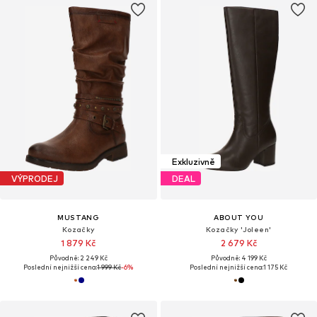
Exkluzivně
VÝPRODEJ
DEAL
MUSTANG
ABOUT YOU
Kozačky
Kozačky 'Joleen'
1 879 Kč
2 679 Kč
Původně: 2 249 Kč
Původně: 4 199 Kč
Poslední nejnižší cena:
1 999 Kč
-6%
Poslední nejnižší cena:
1 175 Kč