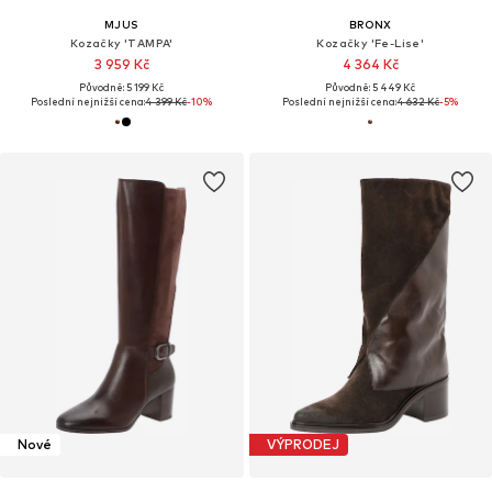
MJUS
BRONX
Kozačky 'TAMPA'
Kozačky 'Fe-Lise'
3 959 Kč
4 364 Kč
Původně: 5 199 Kč
Původně: 5 449 Kč
Poslední nejnižší cena:
4 399 Kč
-10%
Poslední nejnižší cena:
4 632 Kč
-5%
Nové
VÝPRODEJ