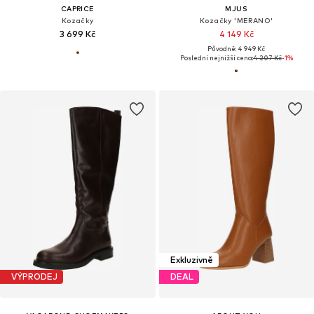
CAPRICE
MJUS
Kozačky
Kozačky 'MERANO'
3 699 Kč
4 149 Kč
Původně: 4 949 Kč
Poslední nejnižší cena:
4 207 Kč
-1%
Exkluzivně
VÝPRODEJ
DEAL