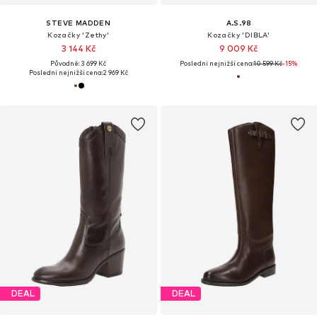
STEVE MADDEN
A.S.98
Kozačky 'Zethy'
Kozačky 'DIBLA'
3 144 Kč
9 009 Kč
Původně: 3 699 Kč
Poslední nejnižší cena:
10 599 Kč
-15%
Poslední nejnižší cena:
2 969 Kč
DEAL
DEAL