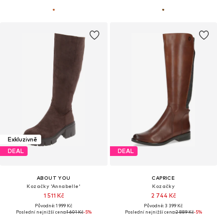
Exkluzivně
DEAL
DEAL
ABOUT YOU
CAPRICE
Kozačky 'Annabelle'
Kozačky
1 511 Kč
2 744 Kč
Původně: 1 999 Kč
Původně: 3 399 Kč
Poslední nejnižší cena:
1 601 Kč
-5%
Poslední nejnižší cena:
2 889 Kč
-5%