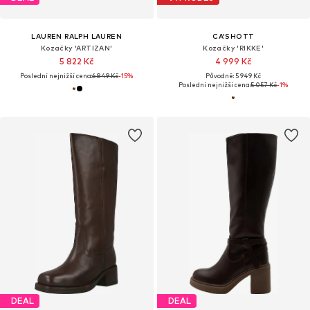
LAUREN RALPH LAUREN
CA'SHOTT
Kozačky 'ARTIZAN'
Kozačky 'RIKKE'
5 822 Kč
4 999 Kč
Poslední nejnižší cena:
6 849 Kč
-15%
Původně: 5 949 Kč
Poslední nejnižší cena:
5 057 Kč
-1%
DEAL
DEAL