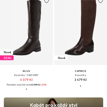
Nové
DEAL
Nové
MJUS
CAPRICE
Kozačky 'CADORE'
Kozačky
4 079 Kč
2 479 Kč
Poslední nejnižší cena:
5 099 Kč
-20%
Kabát pro každý styl