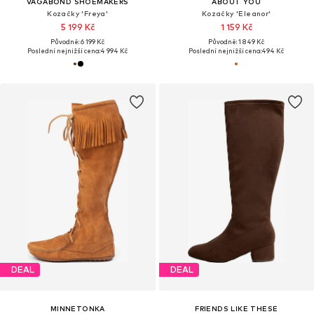
VAGABOND SHOEMAKERS
ABOUT YOU
Kozačky 'Freya'
Kozačky 'Eleanor'
5 199 Kč
1 159 Kč
Původně: 6 199 Kč
Původně: 1 849 Kč
Poslední nejnižší cena:
4 994 Kč
Poslední nejnižší cena:
494 Kč
DEAL
DEAL
MINNETONKA
FRIENDS LIKE THESE