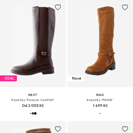
DEAL
Nové
NEXT
RAID
Kozačky 'Forever Comfort'
Kozačky 'PAIGE'
Od 2 003 Kč
1 499 Kč