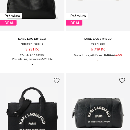
Prémium
Prémium
DEAL
DEAL
KARL LAGERFELD
KARL LAGERFELD
Nákupní taška
Psaníčko
5 231 Kč
6 719 Kč
Původně: 10 899 Kč
Poslední nejnižší cena:
11 199 Kč
-40%
Poslední nejnižší cena:
5 231 Kč