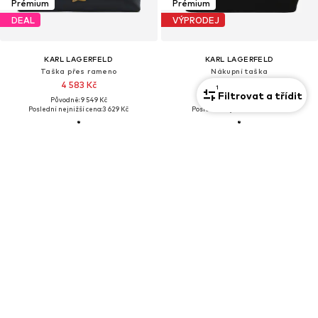
Prémium
Prémium
DEAL
VÝPRODEJ
KARL LAGERFELD
KARL LAGERFELD
Taška přes rameno
Nákupní taška
4 583 Kč
1 899 Kč
1
Filtrovat a třídit
Původně: 9 549 Kč
Původně: 3 249 Kč
Poslední nejnižší cena:
3 629 Kč
Poslední nejnižší cena:
960 Kč
Prémium
Prémium