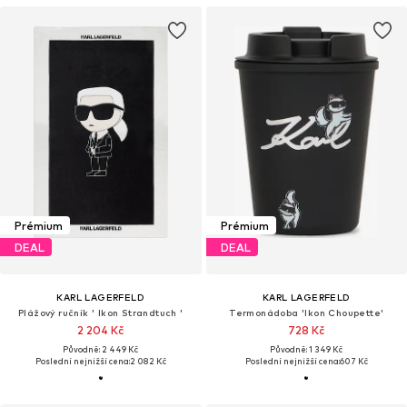
Prémium
Prémium
DEAL
DEAL
KARL LAGERFELD
KARL LAGERFELD
Plážový ručník ' Ikon Strandtuch '
Termonádoba 'Ikon Choupette'
2 204 Kč
728 Kč
Původně: 2 449 Kč
Původně: 1 349 Kč
Poslední nejnižší cena:
2 082 Kč
Poslední nejnižší cena:
607 Kč