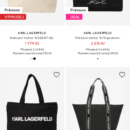
Prémium
Prémium
VÝPRODEJ
DEAL
KARL LAGERFELD
KARL LAGERFELD
Nákupní taška 'ESSENTIAL'
Plážová taška 'K/Signature'
1 779 Kč
2 615 Kč
Původně: 2 249 Kč
Původně: 5 449 Kč
Poslední nejnižší cena:
752 Kč
Poslední nejnižší cena:
2 615 Kč