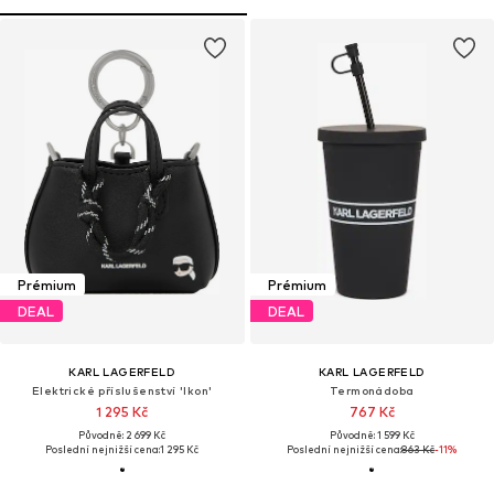
Prémium
Prémium
DEAL
DEAL
KARL LAGERFELD
KARL LAGERFELD
Elektrické příslušenství 'Ikon'
Termonádoba
1 295 Kč
767 Kč
Původně: 2 699 Kč
Původně: 1 599 Kč
Poslední nejnižší cena:
1 295 Kč
Poslední nejnižší cena:
863 Kč
-11%