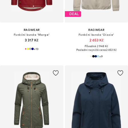
DEAL
RAGWEAR
RAGWEAR
Funkční bunda 'Marge'
Funkční bunda 'Dizzie'
3 317 Kč
2 653 Kč
Původně: 2 948 Kč
+
13
Poslední nejnižší cena:
2 653 Kč
+
9