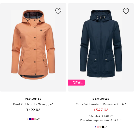
DEAL
RAGWEAR
RAGWEAR
Funkční bunda 'Margge'
Funkční bunda ' Monadetta A '
3 192 Kč
1 547 Kč
Původně: 2 948 Kč
+
2
Poslední nejnižší cena:
1 547 Kč
+
1