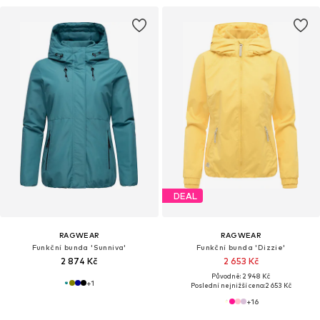
DEAL
RAGWEAR
RAGWEAR
Funkční bunda 'Sunniva'
Funkční bunda 'Dizzie'
2 874 Kč
2 653 Kč
Původně: 2 948 Kč
+
1
Poslední nejnižší cena:
2 653 Kč
+
16