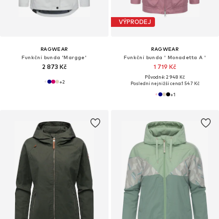
VÝPRODEJ
RAGWEAR
RAGWEAR
Funkční bunda 'Margge'
Funkční bunda ' Monadetta A '
2 873 Kč
1 719 Kč
Původně: 2 948 Kč
+
2
Poslední nejnižší cena:
1 547 Kč
+
1