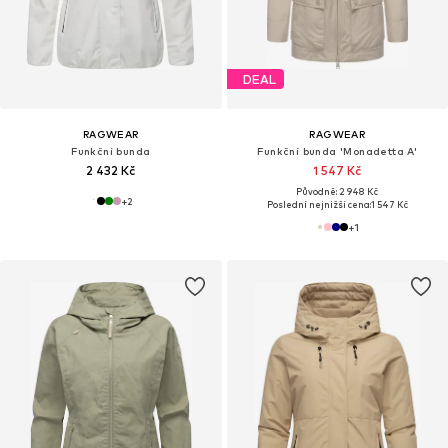
DEAL
RAGWEAR
RAGWEAR
Funkční bunda
Funkční bunda 'Monadetta A'
2 432 Kč
1 547 Kč
Původně: 2 948 Kč
+
2
Poslední nejnižší cena:
1 547 Kč
+
1