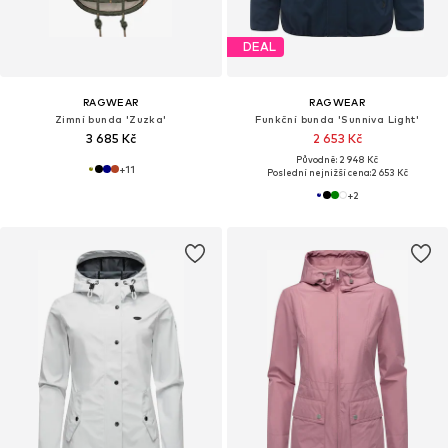
DEAL
RAGWEAR
RAGWEAR
Zimní bunda 'Zuzka'
Funkční bunda 'Sunniva Light'
3 685 Kč
2 653 Kč
Původně: 2 948 Kč
+
11
Poslední nejnižší cena:
2 653 Kč
+
2