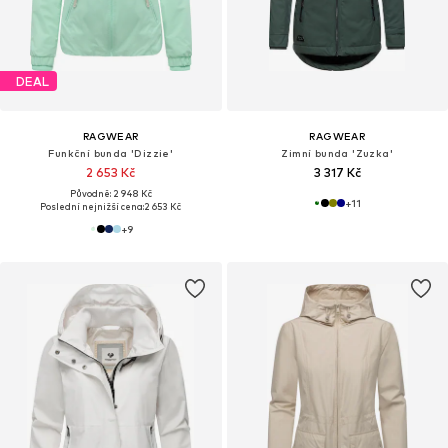
DEAL
RAGWEAR
RAGWEAR
Funkční bunda 'Dizzie'
Zimní bunda 'Zuzka'
2 653 Kč
3 317 Kč
Původně: 2 948 Kč
+
11
Poslední nejnižší cena:
2 653 Kč
+
9