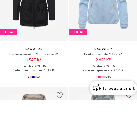
DEAL
DEAL
RAGWEAR
RAGWEAR
Funkční bunda 'Monadetta A'
Funkční bunda 'Dizzie'
1 547 Kč
2 653 Kč
Původně: 2 948 Kč
Původně: 2 948 Kč
Poslední nejnižší cena:
1 547 Kč
Poslední nejnižší cena:
2 653 Kč
+
1
+
16
1
Filtrovat a třídit