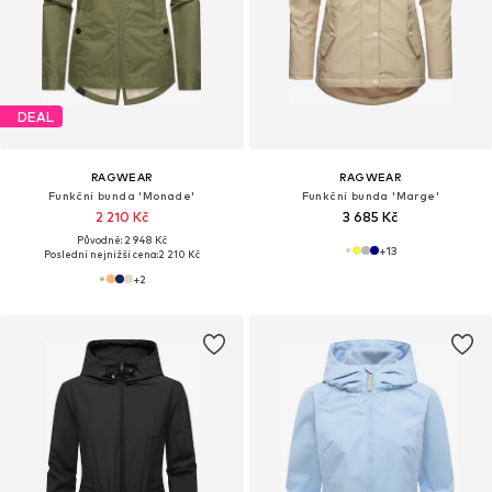
DEAL
RAGWEAR
RAGWEAR
Funkční bunda 'Monade'
Funkční bunda 'Marge'
2 210 Kč
3 685 Kč
Původně: 2 948 Kč
+
13
Poslední nejnižší cena:
2 210 Kč
+
2