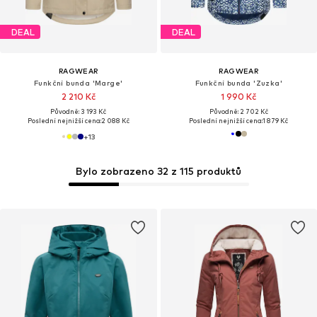
DEAL
DEAL
RAGWEAR
RAGWEAR
Funkční bunda 'Marge'
Funkční bunda 'Zuzka'
2 210 Kč
1 990 Kč
Původně: 3 193 Kč
Původně: 2 702 Kč
Poslední nejnižší cena:
2 088 Kč
Poslední nejnižší cena:
1 879 Kč
+
13
Bylo zobrazeno 32 z 115 produktů