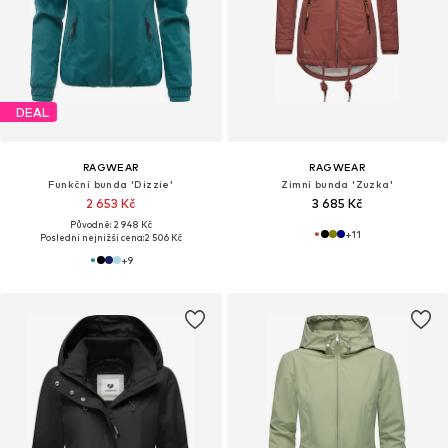
DEAL
RAGWEAR
RAGWEAR
Funkční bunda 'Dizzie'
Zimní bunda 'Zuzka'
2 653 Kč
3 685 Kč
Původně: 2 948 Kč
+
11
Poslední nejnižší cena:
2 506 Kč
+
9