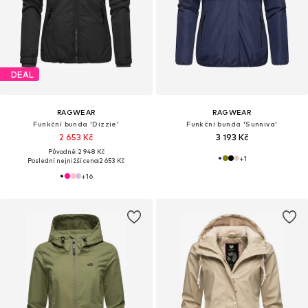
DEAL
RAGWEAR
RAGWEAR
Funkční bunda 'Dizzie'
Funkční bunda 'Sunniva'
2 653 Kč
3 193 Kč
Původně: 2 948 Kč
+
1
Poslední nejnižší cena:
2 653 Kč
+
16