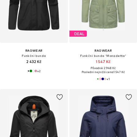
DEAL
RAGWEAR
RAGWEAR
Funkční bunda
Funkční bunda 'Monadetta'
2 432 Kč
1 547 Kč
Původně: 2 948 Kč
+
2
Poslední nejnižší cena:
1 547 Kč
+
1