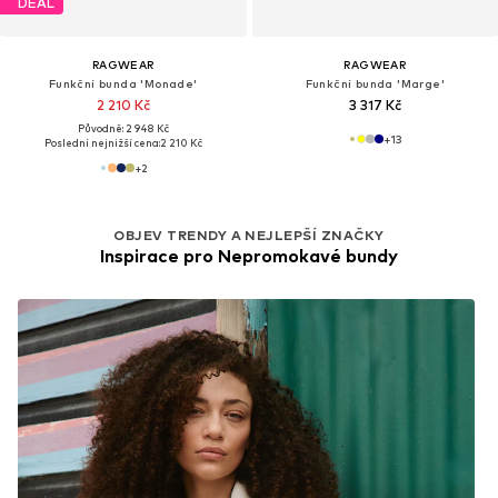
DEAL
RAGWEAR
RAGWEAR
Funkční bunda 'Monade'
Funkční bunda 'Marge'
2 210 Kč
3 317 Kč
Původně: 2 948 Kč
+
13
Poslední nejnižší cena:
2 210 Kč
+
2
OBJEV TRENDY A NEJLEPŠÍ ZNAČKY
Inspirace pro Nepromokavé bundy