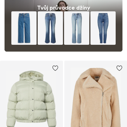
Tvůj průvodce džíny