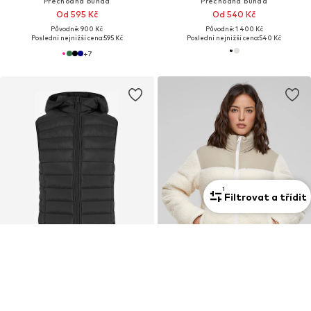
Přechodná bunda
Přechodná bunda
Od 595 Kč
Od 540 Kč
Původně: 900 Kč
Původně: 1 400 Kč
Poslední nejnižší cena:
595 Kč
Poslední nejnižší cena:
540 Kč
+
7
1
Filtrovat a třídit
DEAL
VÝPRODEJ
URBAN CLASSICS
URBAN CLASSICS
Vesta
Zimní bunda