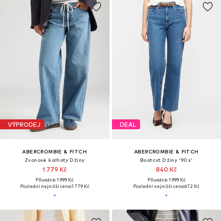
VÝPRODEJ
DEAL
ABERCROMBIE & FITCH
ABERCROMBIE & FITCH
Zvonové kalhoty Džíny
Bootcut Džíny '90s'
1 779 Kč
840 Kč
Původně: 1 999 Kč
Původně: 1 999 Kč
Poslední nejnižší cena:
1 779 Kč
Poslední nejnižší cena:
672 Kč