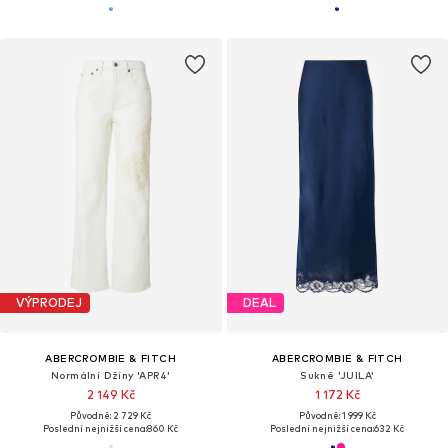
VÝPRODEJ
DEAL
ABERCROMBIE & FITCH
ABERCROMBIE & FITCH
Normální Džíny 'APR4'
Sukně 'JUILA'
2 149 Kč
1 172 Kč
Původně: 2 729 Kč
Původně: 1 999 Kč
Poslední nejnižší cena:
860 Kč
Poslední nejnižší cena:
632 Kč