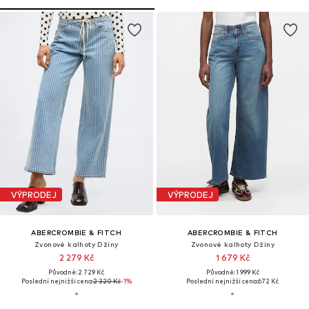
VÝPRODEJ
VÝPRODEJ
ABERCROMBIE & FITCH
ABERCROMBIE & FITCH
Zvonové kalhoty Džíny
Zvonové kalhoty Džíny
2 279 Kč
1 679 Kč
Původně: 2 729 Kč
Původně: 1 999 Kč
Poslední nejnižší cena:
2 320 Kč
-1%
Poslední nejnižší cena:
672 Kč