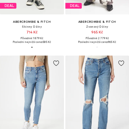
DEAL
DEAL
ABERCROMBIE & FITCH
ABERCROMBIE & FITCH
Skinny Džíny
Zvonový Džíny
714 Kč
965 Kč
Původně: 1 879 Kč
Původně: 2 779 Kč
Poslední nejnižší cena:
585 Kč
Poslední nejnižší cena:
965 Kč