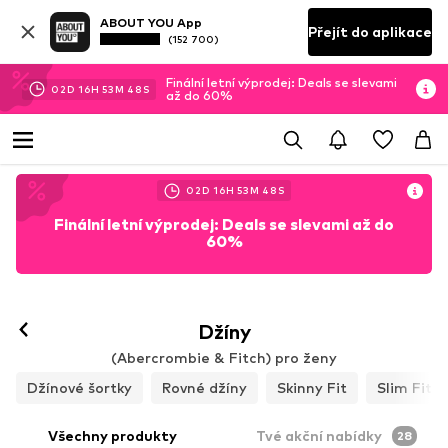
ABOUT YOU App
Přejít do aplikace
(152 700)
Finální letní výprodej: Deals se slevami
02
D
16
H
53
M
44
S
až do 60%
02
D
16
H
53
M
44
S
Finální letní výprodej: Deals se slevami až do
60%
Džíny
(Abercrombie & Fitch) pro ženy
Džínové šortky
Rovné džíny
Skinny Fit
Slim Fit
Všechny produkty
Tvé akční nabídky
28