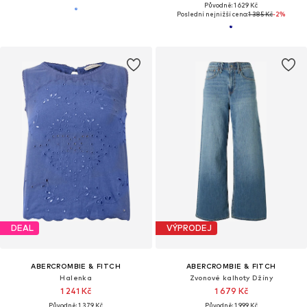
Původně: 1 629 Kč
Poslední nejnižší cena:
1 385 Kč
-2%
DEAL
VÝPRODEJ
ABERCROMBIE & FITCH
ABERCROMBIE & FITCH
Halenka
Zvonové kalhoty Džíny
1 241 Kč
1 679 Kč
Původně: 1 379 Kč
Původně: 1 999 Kč