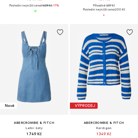
Poslední nejnižší cena:
1 629 Kč
-17%
Původně: 669 Kč
Poslední nejnižší cena:
200 Kč
Nové
VÝPRODEJ
ABERCROMBIE & FITCH
ABERCROMBIE & FITCH
Letní šaty
Kardigan
1 749 Kč
1 349 Kč