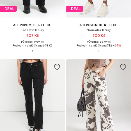
DEAL
DEAL
ABERCROMBIE & FITCH
ABERCROMBIE & FITCH
Loosefit Džíny
Normální Džíny
707 Kč
700 Kč
Původně: 1 999 Kč
Původně: 2 379 Kč
Poslední nejnižší cena:
648 Kč
Poslední nejnižší cena:
752 Kč
-7%