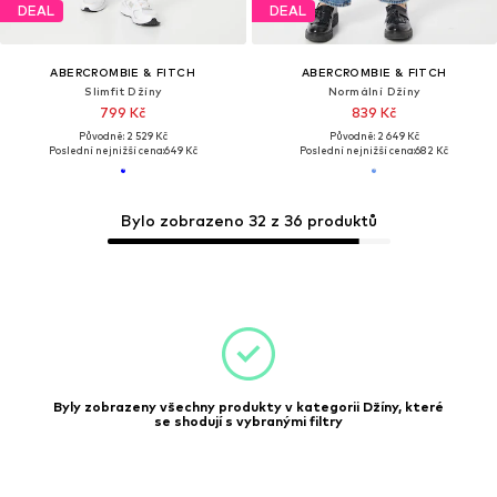
DEAL
DEAL
ABERCROMBIE & FITCH
ABERCROMBIE & FITCH
Slimfit Džíny
Normální Džíny
799 Kč
839 Kč
Původně: 2 529 Kč
Původně: 2 649 Kč
Poslední nejnižší cena:
649 Kč
Poslední nejnižší cena:
682 Kč
Bylo zobrazeno 32 z 36 produktů
Byly zobrazeny všechny produkty v kategorii Džíny, které
se shodují s vybranými filtry