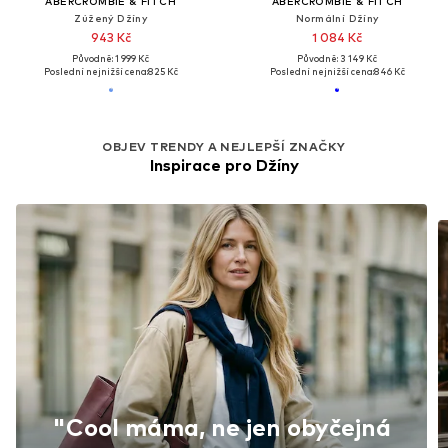
ABERCROMBIE & FITCH
ABERCROMBIE & FITCH
Zúžený Džíny
Normální Džíny
943 Kč
1 084 Kč
Původně: 1 999 Kč
Původně: 3 149 Kč
Poslední nejnižší cena:
825 Kč
Poslední nejnižší cena:
846 Kč
OBJEV TRENDY A NEJLEPŠÍ ZNAČKY
Inspirace pro Džíny
"Cool máma, ne jen obyčejná