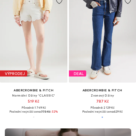
VÝPRODEJ
DEAL
ABERCROMBIE & FITCH
ABERCROMBIE & FITCH
Normální Džíny 'CLASSIC'
Zvonový Džíny
519 Kč
787 Kč
Původně: 1 749 Kč
Původně: 2 129 Kč
Poslední nejnižší cena:
773 Kč
-32%
Poslední nejnižší cena:
629 Kč