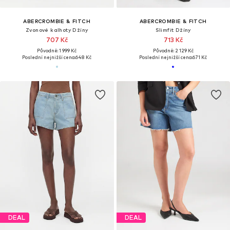
ABERCROMBIE & FITCH
ABERCROMBIE & FITCH
Zvonové kalhoty Džíny
Slimfit Džíny
707 Kč
713 Kč
Původně: 1 999 Kč
Původně: 2 129 Kč
Poslední nejnižší cena:
648 Kč
Poslední nejnižší cena:
671 Kč
DEAL
DEAL