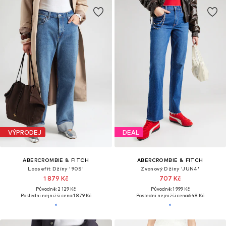
VÝPRODEJ
DEAL
ABERCROMBIE & FITCH
ABERCROMBIE & FITCH
Loosefit Džíny '90S'
Zvonový Džíny 'JUN4'
1 879 Kč
707 Kč
Původně: 2 129 Kč
Původně: 1 999 Kč
Poslední nejnižší cena:
1 879 Kč
Poslední nejnižší cena:
648 Kč