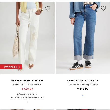
VÝPRODEJ
ABERCROMBIE & FITCH
ABERCROMBIE & FITCH
Normální Džíny 'APR4'
Zvonové kalhoty Džíny
2 149 Kč
2 129 Kč
Původně: 2 729 Kč
Poslední nejnižší cena:
860 Kč