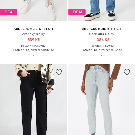
DEAL
DEAL
ABERCROMBIE & FITCH
ABERCROMBIE & FITCH
Zvonový Džíny
Normální Džíny
839 Kč
1 084 Kč
Původně: 2 649 Kč
Původně: 3 149 Kč
Poslední nejnižší cena:
682 Kč
Poslední nejnižší cena:
852 Kč