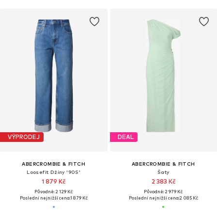
VÝPRODEJ
DEAL
ABERCROMBIE & FITCH
ABERCROMBIE & FITCH
Loosefit Džíny '90S'
Šaty
1 879 Kč
2 383 Kč
Původně: 2 129 Kč
Původně: 2 979 Kč
Poslední nejnižší cena:
1 879 Kč
Poslední nejnižší cena:
2 085 Kč