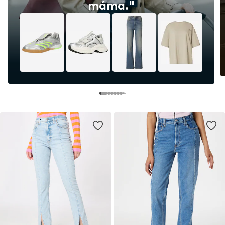
máma."