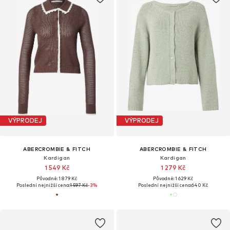
VÝPRODEJ
VÝPRODEJ
ABERCROMBIE & FITCH
ABERCROMBIE & FITCH
Kardigan
Kardigan
1 549 Kč
1 279 Kč
Původně: 1 879 Kč
Původně: 1 629 Kč
Poslední nejnižší cena:
1 597 Kč
-3%
Poslední nejnižší cena:
640 Kč