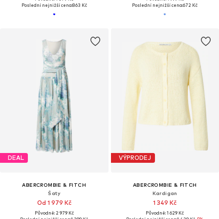
Poslední nejnižší cena:
863 Kč
Poslední nejnižší cena:
672 Kč
DEAL
VÝPRODEJ
ABERCROMBIE & FITCH
ABERCROMBIE & FITCH
Šaty
Kardigan
Od 1 979 Kč
1 349 Kč
Původně: 2 979 Kč
Původně: 1 629 Kč