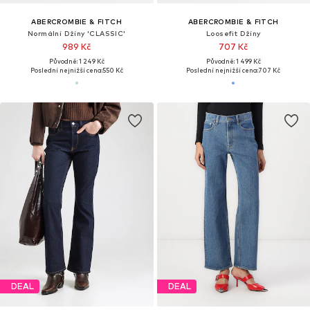
ABERCROMBIE & FITCH
ABERCROMBIE & FITCH
Normální Džíny 'CLASSIC'
Loosefit Džíny
989 Kč
707 Kč
Původně: 1 249 Kč
Původně: 1 499 Kč
Poslední nejnižší cena:
550 Kč
Poslední nejnižší cena:
707 Kč
DEAL
DEAL