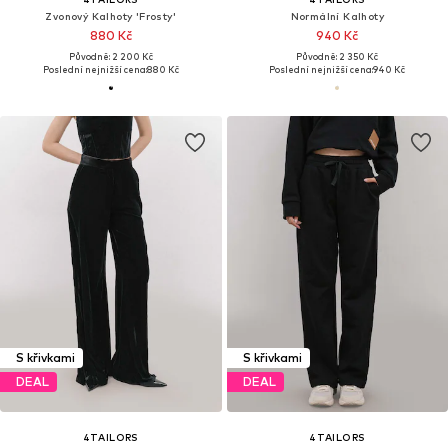
Zvonový Kalhoty 'Frosty'
Normální Kalhoty
880 Kč
940 Kč
Původně: 2 200 Kč
Původně: 2 350 Kč
Poslední nejnižší cena:
880 Kč
Poslední nejnižší cena:
940 Kč
S křivkami
S křivkami
DEAL
DEAL
4TAILORS
4TAILORS