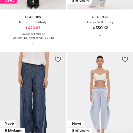
DEAL
S křivkami
4TAILORS
4TAILORS
Normální Kalhoty
Loosefit Kalhoty
1 440 Kč
4 550 Kč
Původně: 3 600 Kč
Poslední nejnižší cena:
1 440 Kč
Nové
Nové
S křivkami
S křivkami