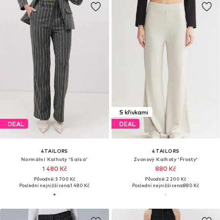
S křivkami
DEAL
DEAL
4TAILORS
4TAILORS
Normální Kalhoty 'Salsa'
Zvonový Kalhoty 'Frosty'
1 480 Kč
880 Kč
Původně: 3 700 Kč
Původně: 2 200 Kč
Poslední nejnižší cena:
1 480 Kč
Poslední nejnižší cena:
880 Kč