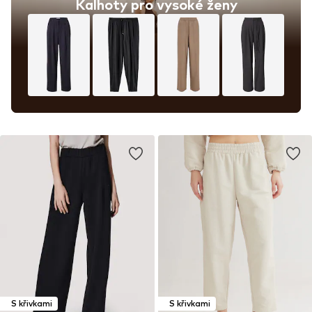
Kalhoty pro vysoké ženy
S křivkami
S křivkami