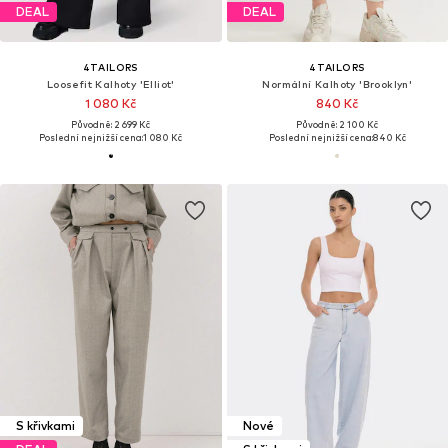
DEAL
DEAL
4TAILORS
4TAILORS
Loosefit Kalhoty 'Elliot'
Normální Kalhoty 'Brooklyn'
1 080 Kč
840 Kč
Původně: 2 699 Kč
Původně: 2 100 Kč
Poslední nejnižší cena:
1 080 Kč
Poslední nejnižší cena:
840 Kč
S křivkami
Nové