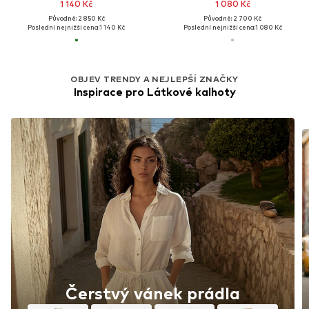
1 140 Kč
1 080 Kč
Původně: 2 850 Kč
Původně: 2 700 Kč
Poslední nejnižší cena:
1 140 Kč
Poslední nejnižší cena:
1 080 Kč
OBJEV TRENDY A NEJLEPŠÍ ZNAČKY
Inspirace pro Látkové kalhoty
Čerstvý vánek prádla