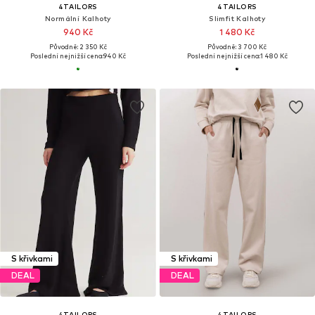
4TAILORS
4TAILORS
Normální Kalhoty
Slimfit Kalhoty
940 Kč
1 480 Kč
Původně: 2 350 Kč
Původně: 3 700 Kč
Poslední nejnižší cena:
940 Kč
Poslední nejnižší cena:
1 480 Kč
S křivkami
S křivkami
DEAL
DEAL
4TAILORS
4TAILORS