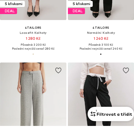
S křivkami
S křivkami
DEAL
DEAL
4TAILORS
4TAILORS
Loosefit Kalhoty
Normální Kalhoty
1 280 Kč
1 240 Kč
Původně: 3 200 Kč
Původně: 3 100 Kč
Poslední nejnižší cena:
1 280 Kč
Poslední nejnižší cena:
1 240 Kč
1
Filtrovat a třídit