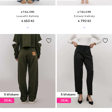
4TAILORS
4TAILORS
Loosefit Kalhoty
Zúžený Kalhoty
4 650 Kč
4 790 Kč
S křivkami
S křivkami
DEAL
DEAL