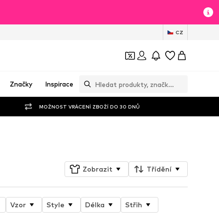
CZ
Značky
Inspirace
MOŽNOST VRÁCENÍ ZBOŽÍ DO 30 DNŮ
Sledovat
Zobrazit
Třídění
Vzor
Style
Délka
Střih