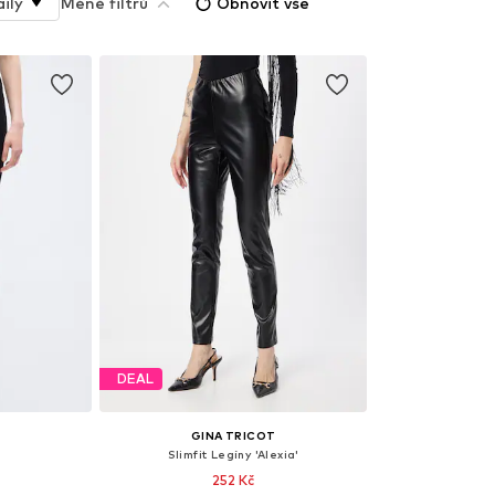
ily
Méně filtrů
Obnovit vše
DEAL
T
GINA TRICOT
Slimfit Legíny 'Alexia'
252 Kč