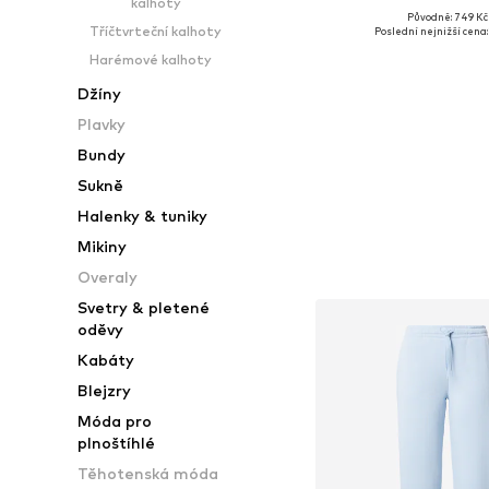
kalhoty
Původně: 749 Kč
Dostupné velikosti: X
Tříčtvrteční kalhoty
Poslední nejnižší cena:
Přidat do koš
Harémové kalhoty
Džíny
Plavky
Bundy
Sukně
Halenky & tuniky
Mikiny
Overaly
Svetry & pletené
oděvy
Kabáty
Blejzry
Móda pro
plnoštíhlé
Těhotenská móda