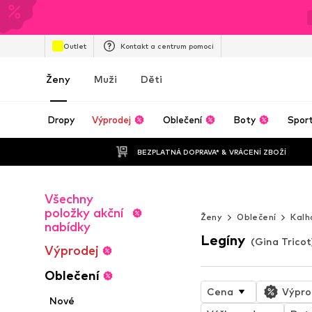
Outlet
Kontakt a centrum pomoci
Ženy
Muži
Děti
Dropy
Výprodej
Oblečení
Boty
Spor
BEZPLATNÁ DOPRAVA* & VRÁCENÍ ZBOŽÍ
JE TO JEN TEPL
Všechny
PRAVOU
položky akční
Ženy
Oblečení
Kalh
nabídky
Legíny
(Gina Tricot
Výprodej
Oblečení
Cena
Výpro
Nové