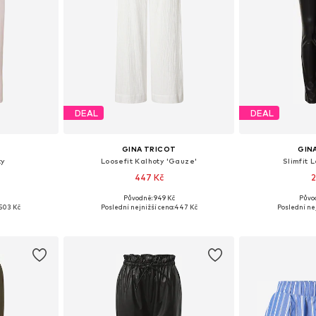
DEAL
DEAL
T
GINA TRICOT
GIN
ty
Loosefit Kalhoty 'Gauze'
Slimfit L
447 Kč
2
Původně: 949 Kč
Půvo
: 40
Dostupné velikosti: 42
Dostupné
503 Kč
Poslední nejnižší cena:
447 Kč
Poslední nej
íku
Přidat do košíku
Přidat