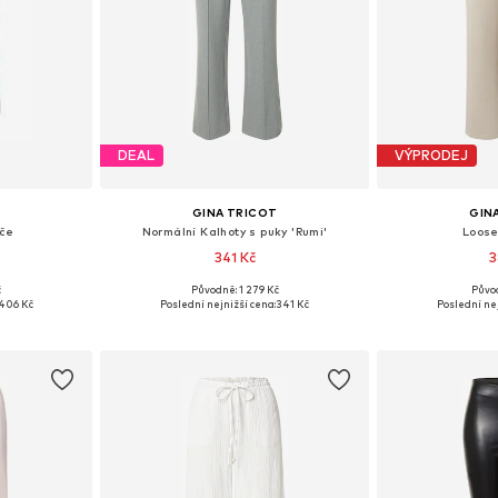
DEAL
VÝPRODEJ
T
GINA TRICOT
GIN
če
Normální Kalhoty s puky 'Rumi'
Loose
341 Kč
3
č
Původně: 1 279 Kč
Půvo
36, 38
Dostupné velikosti: 38, 40
Dostupné
406 Kč
Poslední nejnižší cena:
341 Kč
Poslední nej
íku
Přidat do košíku
Přidat