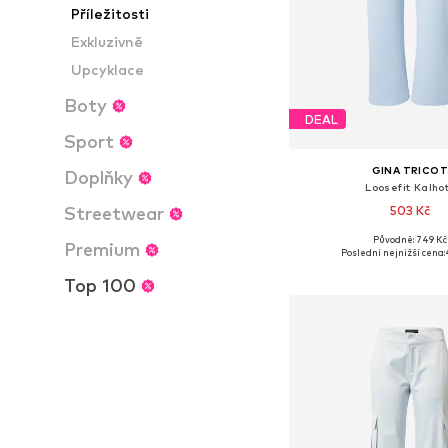
Příležitosti
Exkluzivně
Upcyklace
Boty
DEAL
Sport
GINA TRICO
Doplňky
Loosefit Kalho
Streetwear
503 Kč
Původně: 749 Kč
Premium
Dostupné velikosti: 36, 
Poslední nejnižší cena:
Přidat do koš
Top 100