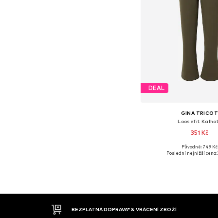
DEAL
GINA TRICO
Loosefit Kalho
351 Kč
Původně: 749 Kč
Dostupné velikosti
Poslední nejnižší cena:
Přidat do koš
DOBÍRKA