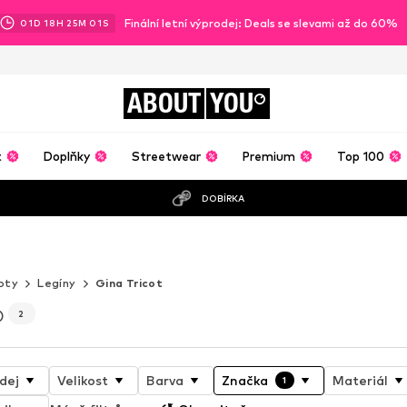
Finální letní výprodej: Deals se slevami až do 60%
01
D
18
H
25
M
00
S
ABOUT
YOU
t
Doplňky
Streetwear
Premium
Top 100
DOBÍRKA
ÁKOVKA. DOKUD NEOBJEVÍŠ TU
oty
Legíny
Gina Tricot
)
2
dej
Velikost
Barva
Značka
Materiál
1