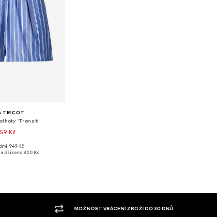
A TRICOT
alhoty 'Transit'
59 Kč
dně: 949 Kč
 velikosti: 42
nižší cena:
300 Kč
 do košíku
VELKÝ SORTIMENT