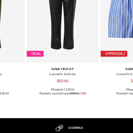
DEAL
VÝPRODEJ
T
GINA TRICOT
GIN
ty
Loosefit Kalhoty
Loosefit K
350 Kč
5
Původně: 1 329 Kč
Půvo
: 36
Dostupné velikosti: 32
Dostupné
208 Kč
Poslední nejnižší cena:
389 Kč
-10%
Poslední nej
íku
Přidat do košíku
Přidat
MOŽNOST VRÁCENÍ ZBOŽÍ DO 30 DNŮ