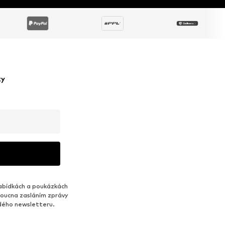
ky
abídkách a poukázkách
udoucna zasláním zprávy
ždého newsletteru.