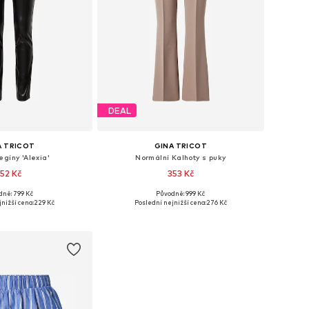
DEAL
A TRICOT
GINA TRICOT
egíny 'Alexia'
Normální Kalhoty s puky
52 Kč
353 Kč
dně: 799 Kč
Původně: 999 Kč
 velikosti: XS
Dostupné velikosti: 40, 42
nižší cena:
229 Kč
Poslední nejnižší cena:
276 Kč
 do košíku
Přidat do košíku