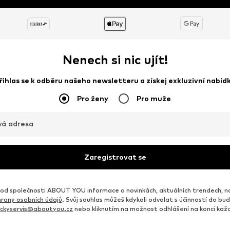
Nenech si nic ujít!
řihlas se k odběru našeho newsletteru a získej exkluzivní nabíd
Pro ženy
Pro muže
vá adresa
Zaregistrovat se
d společnosti ABOUT YOU informace o novinkách, aktuálních trendech, n
rany osobních údajů
. Svůj souhlas můžeš kdykoli odvolat s účinností do b
ickyservis@aboutyou.cz
nebo kliknutím na možnost odhlášení na konci ka