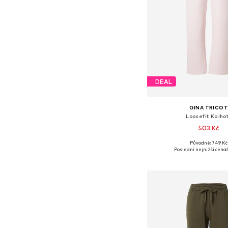
DEAL
GINA TRICO
Loosefit Kalho
503 Kč
Původně: 749 Kč
Dostupné velikosti
Poslední nejnižší cena:
Přidat do koš