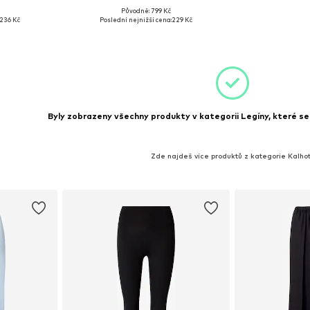
Původně: 799 Kč
S, S, M
Dostupné velikosti: XS
236 Kč
Poslední nejnižší cena:
229 Kč
íku
Přidat do košíku
Byly zobrazeny všechny produkty v kategorii Legíny, které se 
Zde najdeš více produktů z kategorie Kalho