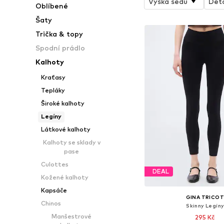
Výška sedu
Deta
Oblíbené
Šaty
Trička & topy
Spodní prádlo
Kalhoty
Kraťasy
Tepláky
Široké kalhoty
Legíny
Látkové kalhoty
Kalhoty se sklady v
pase
Culottes
DEAL
Kožené kalhoty
Kapsáče
GINA TRICO
Chinos
Skinny Legíny
Manšestrové
295 Kč