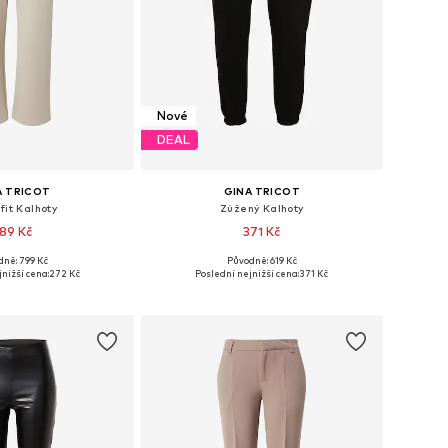
Nové
DEAL
A TRICOT
GINA TRICOT
fit Kalhoty
Zúžený Kalhoty
89 Kč
371 Kč
dně: 799 Kč
Původně: 619 Kč
 velikosti: 40
Dostupné velikosti: 42, 44
nižší cena:
272 Kč
Poslední nejnižší cena:
371 Kč
 do košíku
Přidat do košíku