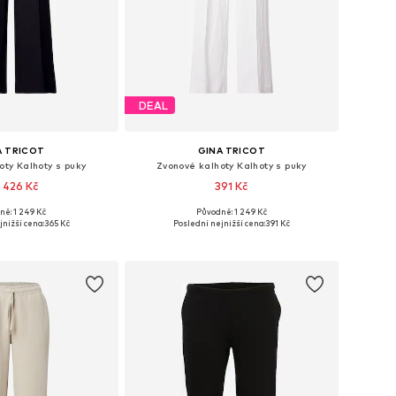
DEAL
A TRICOT
GINA TRICOT
oty Kalhoty s puky
Zvonové kalhoty Kalhoty s puky
 426 Kč
391 Kč
ně: 1 249 Kč
Původně: 1 249 Kč
ikosti: 36, 38, 42
Dostupné velikosti: 34, 38
jnižší cena:
365 Kč
Poslední nejnižší cena:
391 Kč
 do košíku
Přidat do košíku