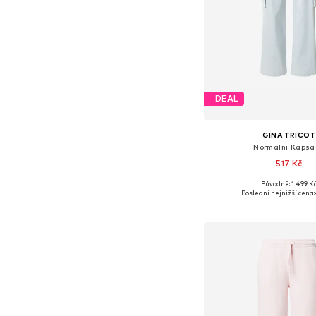
DEAL
GINA TRICO
Normální Kapsá
517 Kč
Původně: 1 499 K
Dostupné velikosti: 
Poslední nejnižší cena:
Přidat do koš