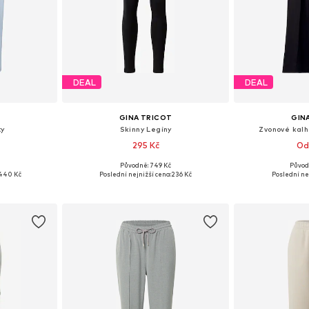
DEAL
DEAL
T
GINA TRICOT
GIN
ty
Skinny Legíny
Zvonové kalh
295 Kč
Od
Původně: 749 Kč
Původ
38, 40, 42
Dostupné velikosti: XS, S, M
Dostupné vel
440 Kč
Poslední nejnižší cena:
236 Kč
Poslední ne
íku
Přidat do košíku
Přidat