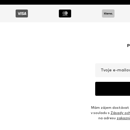
P
Tvoje e-mailo
Mám zájem dostávat o
v souladu s
Zásady och
na adresu
zakazn