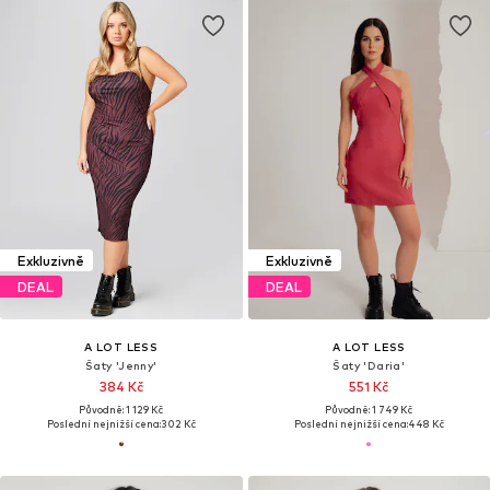
Exkluzivně
Exkluzivně
DEAL
DEAL
A LOT LESS
A LOT LESS
Šaty 'Jenny'
Šaty 'Daria'
384 Kč
551 Kč
Původně: 1 129 Kč
Původně: 1 749 Kč
Poslední nejnižší cena:
302 Kč
Poslední nejnižší cena:
448 Kč