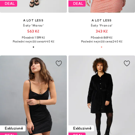
DEAL
DEAL
A LOT LESS
A LOT LESS
Šaty 'Marou'
Šaty 'Franca'
563 Kč
343 Kč
Původně: 1 599 Kč
Původně: 869 Kč
Poslední nejnižší cena:
440 Kč
Poslední nejnižší cena:
240 Kč
Exkluzivně
Exkluzivně