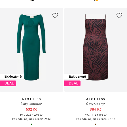
Exkluzivně
Exkluzivně
DEAL
DEAL
A LOT LESS
A LOT LESS
Šaty 'Juliana'
Šaty 'Jenny'
532 Kč
384 Kč
Původně: 1 499 Kč
Původně: 1 129 Kč
Poslední nejnižší cena:
439 Kč
Poslední nejnižší cena:
302 Kč