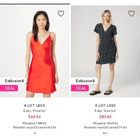
Exkluzivně
Exkluzivně
DEAL
DEAL
A LOT LESS
A LOT LESS
Šaty 'Finella'
Šaty 'Evelyn'
563 Kč
583 Kč
Původně: 1 599 Kč
Původně: 1 849 Kč
Poslední nejnižší cena:
440 Kč
Poslední nejnižší cena:
474 Kč