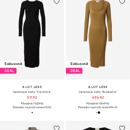
Exkluzivně
Exkluzivně
DEAL
DEAL
A LOT LESS
A LOT LESS
Úpletové šaty 'Caroline'
Úpletové šaty 'Arabella'
511 Kč
494 Kč
Původně: 1 629 Kč
Původně: 1 849 Kč
Poslední nejnižší cena:
415 Kč
Poslední nejnižší cena:
494 Kč