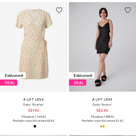
Exkluzivně
Exkluzivně
DEAL
DEAL
A LOT LESS
A LOT LESS
Šaty 'Evelyn'
Šaty 'Anais'
551 Kč
552 Kč
Původně: 1 749 Kč
Původně: 1 599 Kč
Poslední nejnižší cena:
448 Kč
Poslední nejnižší cena:
434 Kč