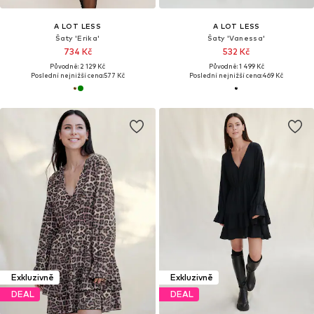
A LOT LESS
A LOT LESS
Šaty 'Erika'
Šaty 'Vanessa'
734 Kč
532 Kč
Původně: 2 129 Kč
Původně: 1 499 Kč
Poslední nejnižší cena:
577 Kč
Poslední nejnižší cena:
469 Kč
Exkluzivně
Exkluzivně
DEAL
DEAL