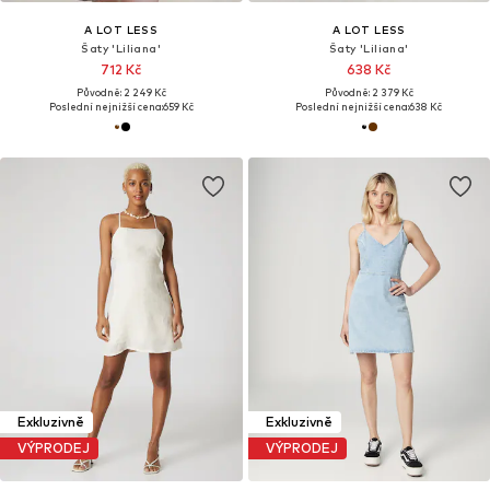
A LOT LESS
A LOT LESS
Šaty 'Liliana'
Šaty 'Liliana'
712 Kč
638 Kč
Původně: 2 249 Kč
Původně: 2 379 Kč
Poslední nejnižší cena:
659 Kč
Poslední nejnižší cena:
638 Kč
Exkluzivně
Exkluzivně
VÝPRODEJ
VÝPRODEJ