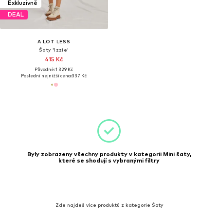
Exkluzivně
DEAL
A LOT LESS
Šaty 'Izzie'
415 Kč
Původně: 1 329 Kč
Poslední nejnižší cena:
337 Kč
Byly zobrazeny všechny produkty v kategorii Mini šaty,
které se shodují s vybranými filtry
Zde najdeš více produktů z kategorie Šaty