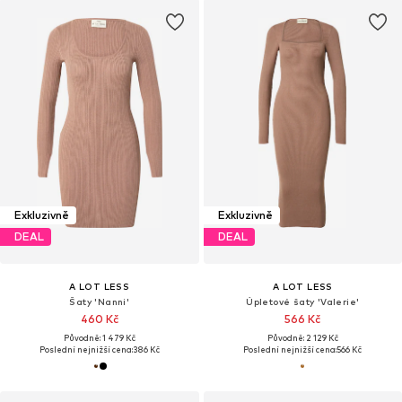
Exkluzivně
Exkluzivně
DEAL
DEAL
A LOT LESS
A LOT LESS
Šaty 'Nanni'
Úpletové šaty 'Valerie'
460 Kč
566 Kč
Původně: 1 479 Kč
Původně: 2 129 Kč
Poslední nejnižší cena:
386 Kč
Poslední nejnižší cena:
566 Kč