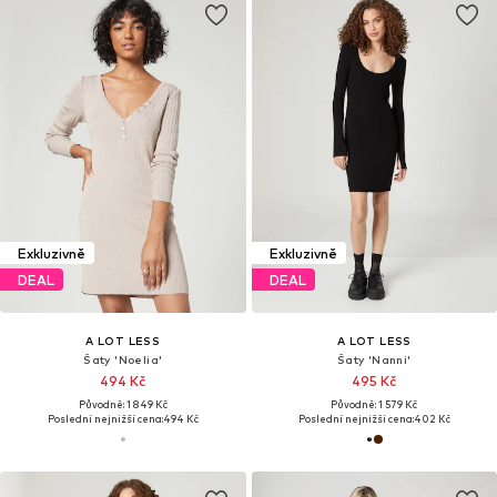
Exkluzivně
Exkluzivně
DEAL
DEAL
A LOT LESS
A LOT LESS
Šaty 'Noelia'
Šaty 'Nanni'
494 Kč
495 Kč
Původně: 1 849 Kč
Původně: 1 579 Kč
Poslední nejnižší cena:
494 Kč
Poslední nejnižší cena:
402 Kč