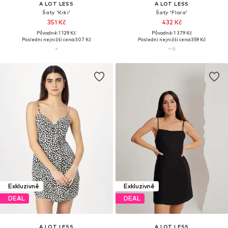
A LOT LESS
A LOT LESS
Šaty 'Kiki'
Šaty 'Flora'
351 Kč
432 Kč
Původně: 1 129 Kč
Původně: 1 379 Kč
Poslední nejnižší cena:
307 Kč
Poslední nejnižší cena:
359 Kč
Exkluzivně
Exkluzivně
DEAL
DEAL
A LOT LESS
A LOT LESS