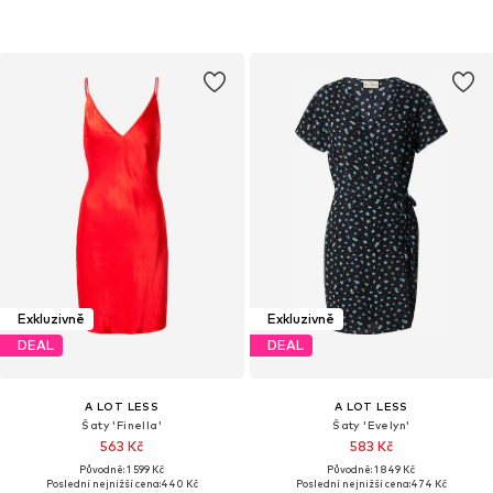
Exkluzivně
Exkluzivně
DEAL
DEAL
A LOT LESS
A LOT LESS
Šaty 'Finella'
Šaty 'Evelyn'
563 Kč
583 Kč
Původně: 1 599 Kč
Původně: 1 849 Kč
Poslední nejnižší cena:
440 Kč
Poslední nejnižší cena:
474 Kč