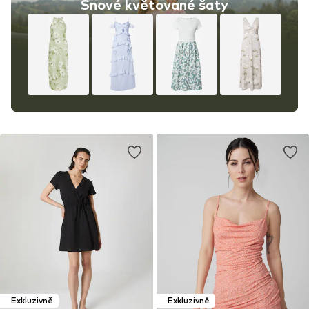
Snové květované šaty
Exkluzivně
Exkluzivně