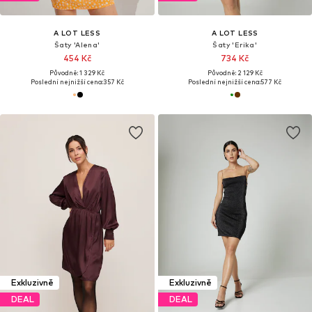
A LOT LESS
A LOT LESS
Šaty 'Alena'
Šaty 'Erika'
454 Kč
734 Kč
Původně: 1 329 Kč
Původně: 2 129 Kč
Poslední nejnižší cena:
357 Kč
Poslední nejnižší cena:
577 Kč
Exkluzivně
Exkluzivně
DEAL
DEAL