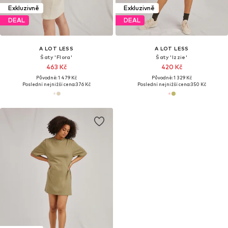
Exkluzivně
Exkluzivně
DEAL
DEAL
A LOT LESS
A LOT LESS
Šaty 'Flora'
Šaty 'Izzie'
463 Kč
420 Kč
Původně: 1 479 Kč
Původně: 1 329 Kč
Poslední nejnižší cena:
376 Kč
Poslední nejnižší cena:
350 Kč