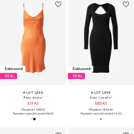
Exkluzivně
Exkluzivně
DEAL
DEAL
A LOT LESS
A LOT LESS
Šaty 'Anais'
Šaty 'Josefin'
517 Kč
583 Kč
Původně: 1 499 Kč
Původně: 1 849 Kč
Poslední nejnižší cena:
406 Kč
Poslední nejnižší cena:
474 Kč