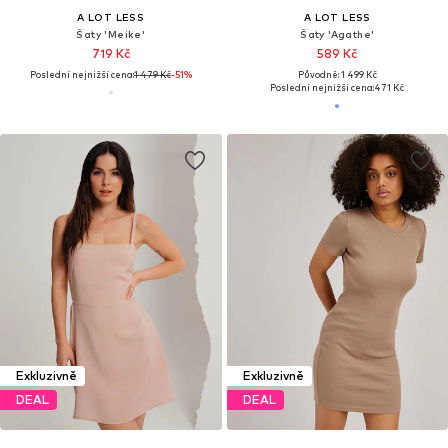
A LOT LESS
A LOT LESS
Šaty 'Meike'
Šaty 'Agathe'
719 Kč
589 Kč
Poslední nejnižší cena:
1 479 Kč
-51%
Původně: 1 499 Kč
Poslední nejnižší cena:
471 Kč
Exkluzivně
Exkluzivně
DEAL
DEAL