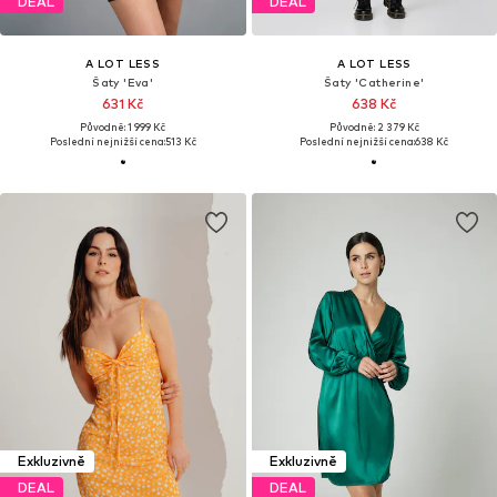
DEAL
DEAL
A LOT LESS
A LOT LESS
Šaty 'Eva'
Šaty 'Catherine'
631 Kč
638 Kč
Původně: 1 999 Kč
Původně: 2 379 Kč
Poslední nejnižší cena:
513 Kč
Poslední nejnižší cena:
638 Kč
Exkluzivně
Exkluzivně
DEAL
DEAL