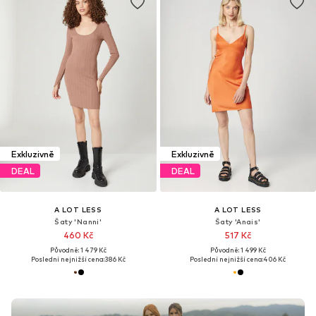
Exkluzivně
Exkluzivně
DEAL
DEAL
A LOT LESS
A LOT LESS
Šaty 'Nanni'
Šaty 'Anais'
460 Kč
517 Kč
Původně: 1 479 Kč
Původně: 1 499 Kč
Poslední nejnižší cena:
386 Kč
Poslední nejnižší cena:
406 Kč