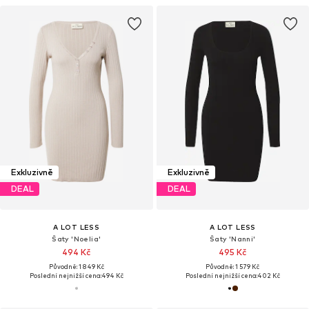
Exkluzivně
Exkluzivně
DEAL
DEAL
A LOT LESS
A LOT LESS
Šaty 'Noelia'
Šaty 'Nanni'
494 Kč
495 Kč
Původně: 1 849 Kč
Původně: 1 579 Kč
Poslední nejnižší cena:
494 Kč
Poslední nejnižší cena:
402 Kč