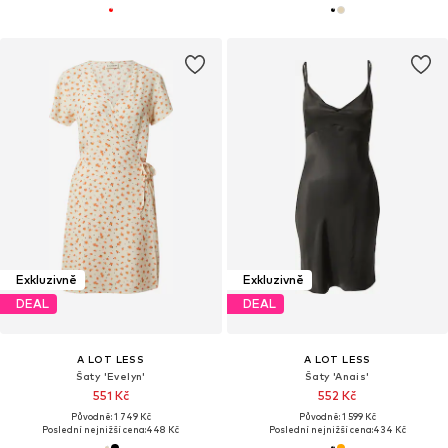
Exkluzivně
Exkluzivně
DEAL
DEAL
A LOT LESS
A LOT LESS
Šaty 'Evelyn'
Šaty 'Anais'
551 Kč
552 Kč
Původně: 1 749 Kč
Původně: 1 599 Kč
Poslední nejnižší cena:
448 Kč
Poslední nejnižší cena:
434 Kč