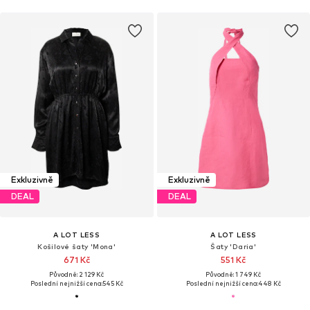
Exkluzivně
Exkluzivně
DEAL
DEAL
A LOT LESS
A LOT LESS
Košilové šaty 'Mona'
Šaty 'Daria'
671 Kč
551 Kč
Původně: 2 129 Kč
Původně: 1 749 Kč
Poslední nejnižší cena:
545 Kč
Poslední nejnižší cena:
448 Kč