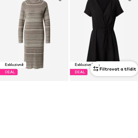
Exkluzivně
Exkluzivně
1
Filtrovat a třídit
DEAL
DEAL
A LOT LESS
A LOT LESS
Úpletové šaty 'Selina'
Šaty 'Marou'
638 Kč
563 Kč
Původně: 2 379 Kč
Původně: 1 599 Kč
Poslední nejnižší cena:
638 Kč
Poslední nejnižší cena:
440 Kč