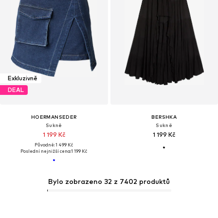
Exkluzivně
DEAL
HOERMANSEDER
BERSHKA
Sukně
Sukně
1 199 Kč
1 199 Kč
Původně: 1 499 Kč
Poslední nejnižší cena:
1 199 Kč
Bylo zobrazeno 32 z 7402 produktů