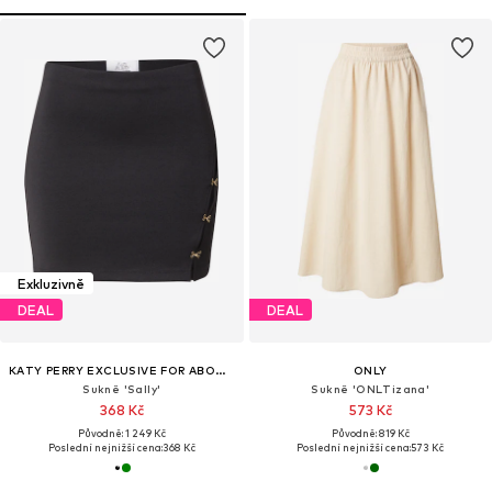
Exkluzivně
DEAL
DEAL
KATY PERRY EXCLUSIVE FOR ABOUT YOU
ONLY
Sukně 'Sally'
Sukně 'ONLTizana'
368 Kč
573 Kč
Původně: 1 249 Kč
Původně: 819 Kč
Poslední nejnižší cena:
368 Kč
Poslední nejnižší cena:
573 Kč