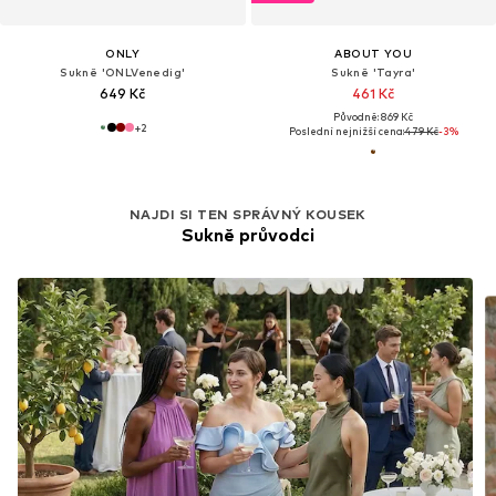
ONLY
ABOUT YOU
Sukně 'ONLVenedig'
Sukně 'Tayra'
649 Kč
461 Kč
Původně: 869 Kč
+
2
Poslední nejnižší cena:
479 Kč
-3%
NAJDI SI TEN SPRÁVNÝ KOUSEK
Sukně průvodci