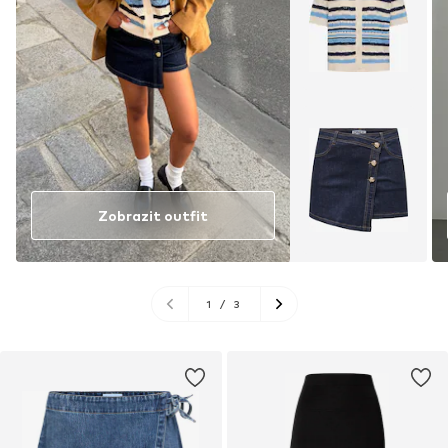
Zobrazit outfit
1
/
3