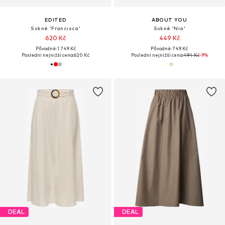
EDITED
ABOUT YOU
Sukně 'Francisca'
Sukně 'Nia'
620 Kč
449 Kč
Původně: 1 749 Kč
Původně: 749 Kč
Poslední nejnižší cena:
620 Kč
Poslední nejnižší cena:
494 Kč
-9%
DEAL
DEAL