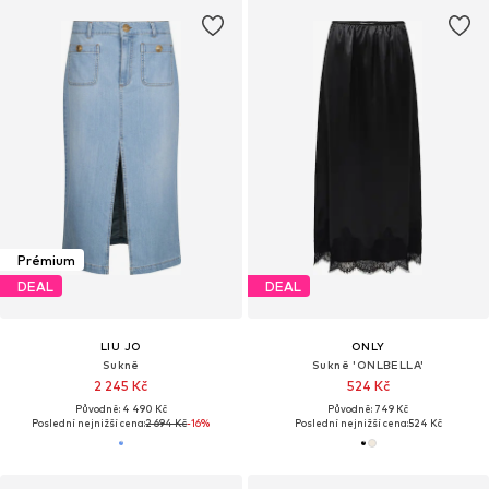
Prémium
DEAL
DEAL
LIU JO
ONLY
Sukně
Sukně 'ONLBELLA'
2 245 Kč
524 Kč
Původně: 4 490 Kč
Původně: 749 Kč
Poslední nejnižší cena:
2 694 Kč
-16%
Poslední nejnižší cena:
524 Kč