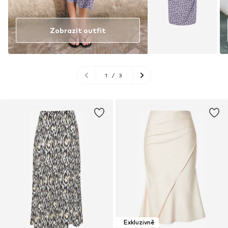
Zobrazit outfit
1
/
3
Exkluzivně