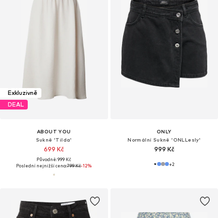
Exkluzivně
DEAL
ABOUT YOU
ONLY
Sukně 'Tilda'
Normální Sukně 'ONLLesly'
699 Kč
999 Kč
Původně: 999 Kč
+
2
Poslední nejnižší cena:
799 Kč
-12%