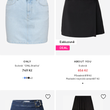
Exkluzivně
DEAL
ONLY
ABOUT YOU
Sukně 'ONLStella'
Sukně
749 Kč
656 Kč
Původně: 819 Kč
+
2
Poslední nejnižší cena:
487 Kč