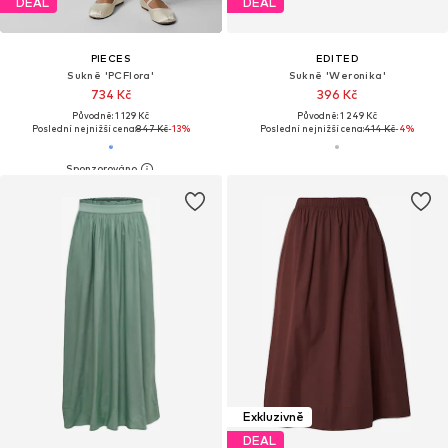
DEAL
DEAL
PIECES
EDITED
Sukně 'PCFlora'
Sukně 'Weronika'
734 Kč
396 Kč
Původně: 1 129 Kč
Původně: 1 249 Kč
Poslední nejnižší cena:
847 Kč
-13%
Poslední nejnižší cena:
414 Kč
-4%
Exkluzivně
DEAL