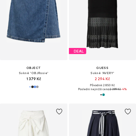
DEAL
OBJECT
GUESS
Sukně 'OBJRosie'
Sukně 'AVERY'
1 379 Kč
2 294 Kč
Původně: 2 850 Kč
Poslední nejnižší cena:
2 399 Kč
-4%