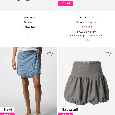
DEAL
LASCANA
ABOUT YOU
Sukně
Sukně 'Blanca'
1 250 Kč
674 Kč
Původně: 749 Kč
Poslední nejnižší cena:
674 Kč
Nové
Exkluzivně