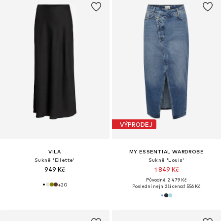
VÝPRODEJ
VILA
MY ESSENTIAL WARDROBE
Sukně 'Ellette'
Sukně 'Louis'
949 Kč
1 849 Kč
Původně: 2 479 Kč
+
20
Poslední nejnižší cena:
1 556 Kč