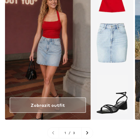
Zobrazit outfit
1
/
3