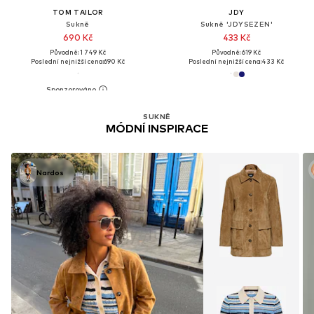
TOM TAILOR
JDY
Sukně
Sukně 'JDYSEZEN'
690 Kč
433 Kč
Původně: 1 749 Kč
Původně: 619 Kč
Poslední nejnižší cena:
690 Kč
Poslední nejnižší cena:
433 Kč
SUKNĚ
MÓDNÍ INSPIRACE
Nardos