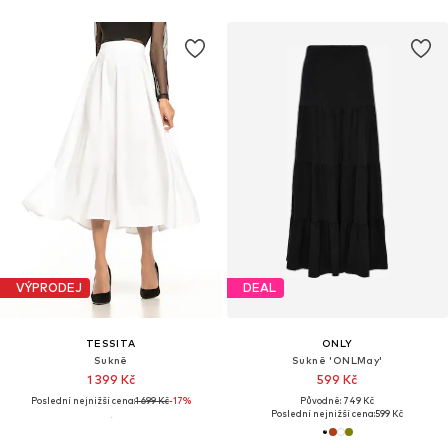
VÝPRODEJ
DEAL
TESSITA
ONLY
Sukně
Sukně 'ONLMay'
1 399 Kč
599 Kč
Poslední nejnižší cena:
1 699 Kč
-17%
Původně: 749 Kč
Poslední nejnižší cena:
599 Kč