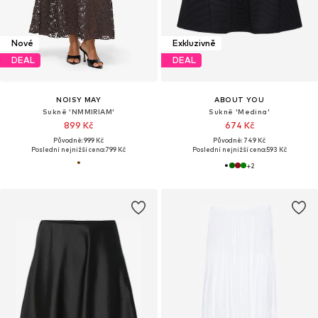
Nové
Exkluzivně
DEAL
DEAL
NOISY MAY
ABOUT YOU
Sukně 'NMMIRIAM'
Sukně 'Medina'
899 Kč
674 Kč
Původně: 999 Kč
Původně: 749 Kč
Poslední nejnižší cena:
799 Kč
Poslední nejnižší cena:
593 Kč
+
2