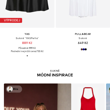
VÝPRODEJ
YAS
PULL&BEAR
Sukně 'YASPella'
Sukně
889 Kč
649 Kč
Původně: 999 Kč
Poslední nejnižší cena:
755 Kč
SUKNĚ
MÓDNÍ INSPIRACE
Mila