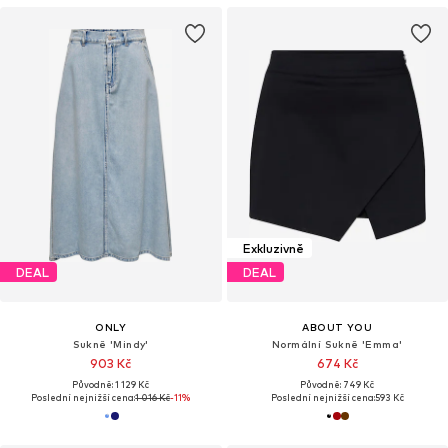
Exkluzivně
DEAL
DEAL
ONLY
ABOUT YOU
Sukně 'Mindy'
Normální Sukně 'Emma'
903 Kč
674 Kč
Původně: 1 129 Kč
Původně: 749 Kč
Poslední nejnižší cena:
1 016 Kč
-11%
Poslední nejnižší cena:
593 Kč