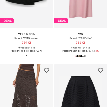
DEAL
DEAL
VERO MODA
YAS
Sukně 'VMSimone'
Sukně 'YASPella'
759 Kč
734 Kč
Původně: 949 Kč
Původně: 1 249 Kč
Poslední nejnižší cena:
759 Kč
Poslední nejnižší cena:
787 Kč
-6%
+
14