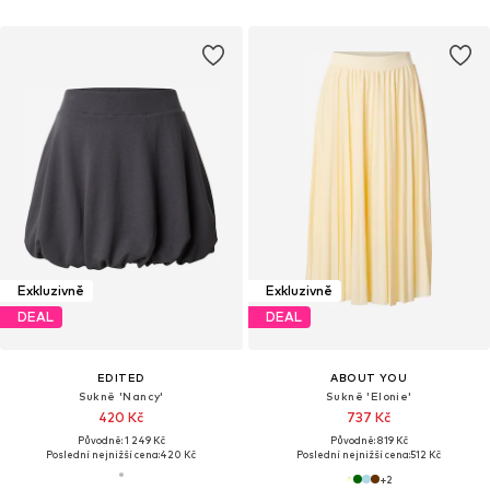
Exkluzivně
Exkluzivně
DEAL
DEAL
EDITED
ABOUT YOU
Sukně 'Nancy'
Sukně 'Elonie'
420 Kč
737 Kč
Původně: 1 249 Kč
Původně: 819 Kč
Poslední nejnižší cena:
420 Kč
Poslední nejnižší cena:
512 Kč
+
2