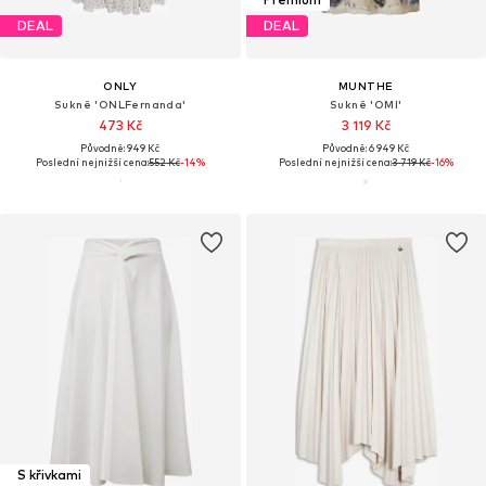
DEAL
DEAL
ONLY
MUNTHE
Sukně 'ONLFernanda'
Sukně 'OMI'
473 Kč
3 119 Kč
Původně: 949 Kč
Původně: 6 949 Kč
Poslední nejnižší cena:
552 Kč
-14%
Poslední nejnižší cena:
3 719 Kč
-16%
S křivkami