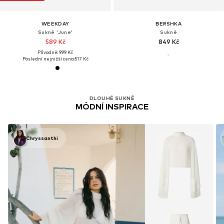
WEEKDAY
BERSHKA
Sukně 'June'
Sukně
589 Kč
849 Kč
Původně: 999 Kč
Poslední nejnižší cena:
517 Kč
DLOUHÉ SUKNĚ
MÓDNÍ INSPIRACE
Chryssanthi