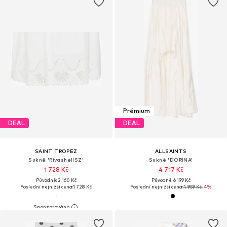
Prémium
DEAL
DEAL
SAINT TROPEZ
ALLSAINTS
Sukně 'RivashellSZ'
Sukně 'DORINA'
1 728 Kč
4 717 Kč
Původně: 2 160 Kč
Původně: 6 199 Kč
Poslední nejnižší cena:
1 728 Kč
Poslední nejnižší cena:
4 959 Kč
-4%