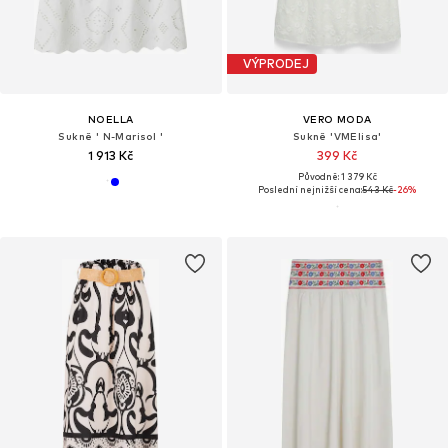
VÝPRODEJ
NOELLA
VERO MODA
Sukně ' N-Marisol '
Sukně 'VMElisa'
1 913 Kč
399 Kč
Původně: 1 379 Kč
Poslední nejnižší cena:
543 Kč
-26%