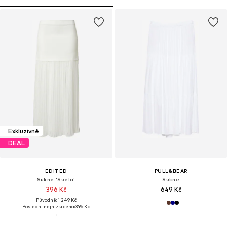
Exkluzivně
DEAL
EDITED
PULL&BEAR
Sukně 'Suela'
Sukně
396 Kč
649 Kč
Původně: 1 249 Kč
Poslední nejnižší cena:
396 Kč