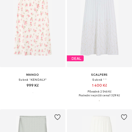
DEAL
MANGO
SCALPERS
Sukně 'KENDALY'
Sukně ' '
999 Kč
1 400 Kč
Původně: 2 546 Kč
Poslední nejnižší cena:
1 329 Kč