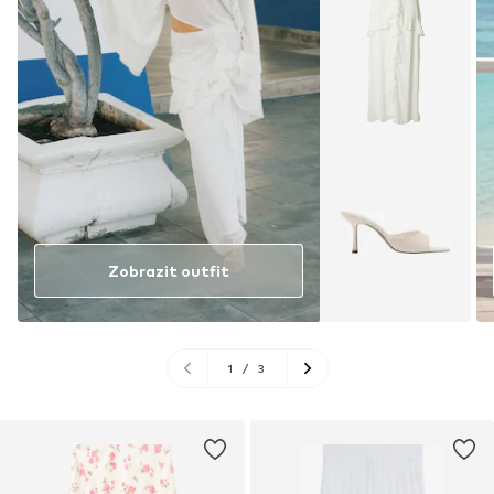
Zobrazit outfit
1
/
3