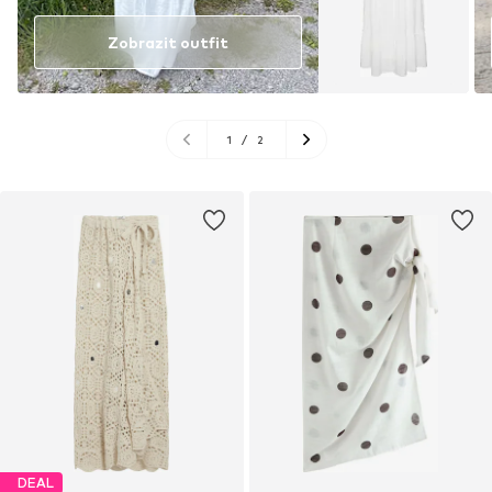
Zobrazit outfit
1
/
2
DEAL