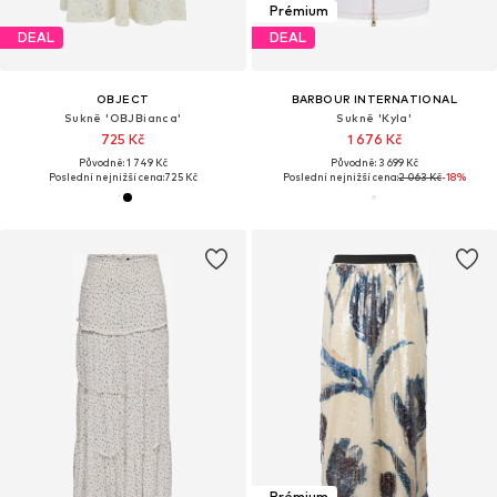
Prémium
DEAL
DEAL
OBJECT
BARBOUR INTERNATIONAL
Sukně 'OBJBianca'
Sukně 'Kyla'
725 Kč
1 676 Kč
Původně: 1 749 Kč
Původně: 3 699 Kč
Poslední nejnižší cena:
725 Kč
Poslední nejnižší cena:
2 063 Kč
-18%
Prémium