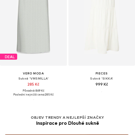
DEAL
VERO MODA
PIECES
Sukně 'VMSMILLA'
Sukně 'SIKKA'
285 Kč
999 Kč
Původně: 869 Kč
Poslední nejnižší cena:
285 Kč
OBJEV TRENDY A NEJLEPŠÍ ZNAČKY
Inspirace pro Dlouhé sukně