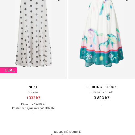
DEAL
NEXT
LIEBLINGSSTÜCK
Sukně
Sukně 'Rahel'
1 332 Kč
3 650 Kč
Původně: 1 480 Kč
Poslední nejnižší cena:
1 332 Kč
Bylo zobrazeno 32 z 184 produktů
DLOUHÉ SUKNĚ