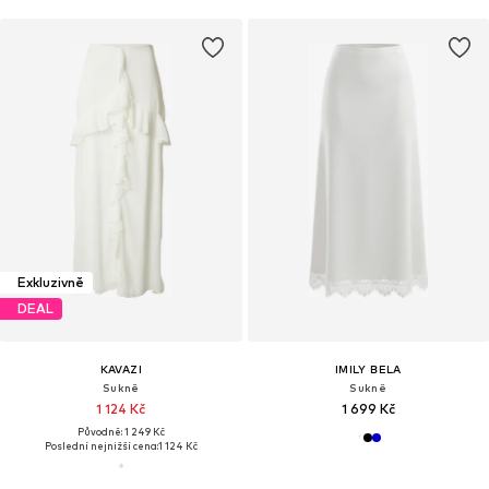
Exkluzivně
DEAL
KAVAZI
IMILY BELA
Sukně
Sukně
1 124 Kč
1 699 Kč
Původně: 1 249 Kč
Poslední nejnižší cena:
1 124 Kč