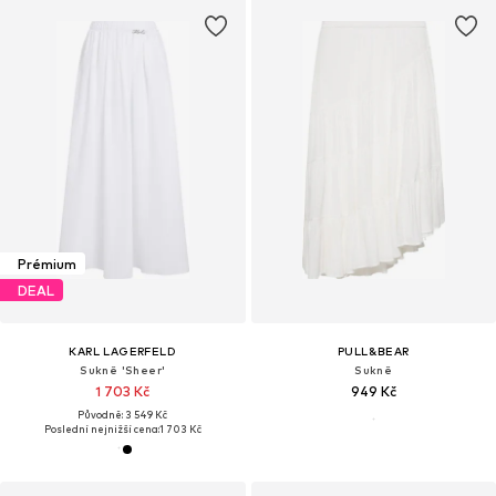
Prémium
DEAL
KARL LAGERFELD
PULL&BEAR
Sukně 'Sheer'
Sukně
1 703 Kč
949 Kč
Původně: 3 549 Kč
Poslední nejnižší cena:
1 703 Kč