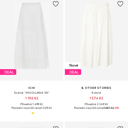
Nové
DEAL
DEAL
ICHI
& OTHER STORIES
Sukně 'IHVOILANA SK'
Sukně
1 196 Kč
1 574 Kč
Původně: 1 499 Kč
Původně: 2 249 Kč
Poslední nejnižší cena:
1 029 Kč
Poslední nejnižší cena:
1 687 Kč
-6%