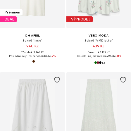
Prémium
DEAL
VÝPRODEJ
OH APRIL
VERO MODA
Sukně 'Insa'
Sukně 'VMDicthe'
940 Kč
439 Kč
Původně: 3 149 Kč
Původně: 1 129 Kč
Poslední nejnižší cena:
1 033 Kč
-9%
Poslední nejnižší cena:
494 Kč
-11%
+
2