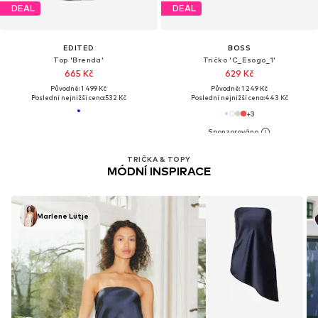
DEAL
DEAL
EDITED
BOSS
Top 'Brenda'
Tričko 'C_Esogo_1'
665 Kč
629 Kč
Původně: 1 499 Kč
Původně: 1 249 Kč
Poslední nejnižší cena:
532 Kč
Poslední nejnižší cena:
443 Kč
+
3
TRIČKA & TOPY
MÓDNÍ INSPIRACE
Marlene Lütje