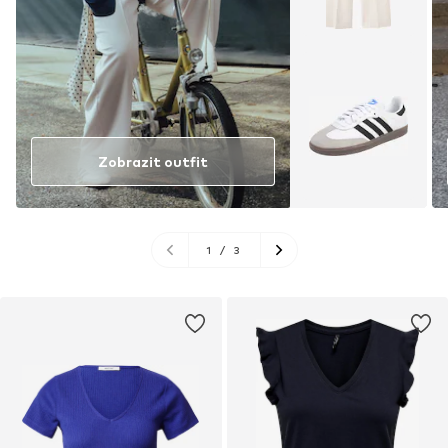
Zobrazit outfit
1
/
3