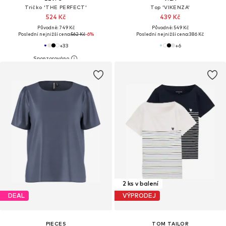
Tričko 'THE PERFECT'
Top 'VIKENZA'
524 Kč
439 Kč
Původně: 749 Kč
Původně: 549 Kč
Poslední nejnižší cena:
562 Kč
-6%
Poslední nejnižší cena:
386 Kč
+
33
+
6
2 ks v balení
DEAL
VÝPRODEJ
PIECES
TOM TAILOR