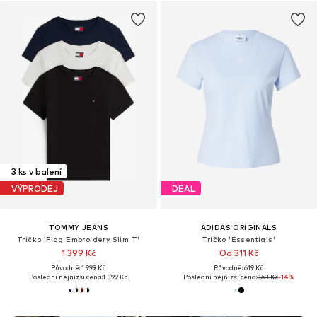
3 ks v balení
VÝPRODEJ
DEAL
TOMMY JEANS
ADIDAS ORIGINALS
Tričko 'Flag Embroidery Slim T'
Tričko 'Essentials'
1 399 Kč
Od 311 Kč
Původně: 1 999 Kč
Původně: 619 Kč
Poslední nejnižší cena:
1 399 Kč
Poslední nejnižší cena:
363 Kč
-14%