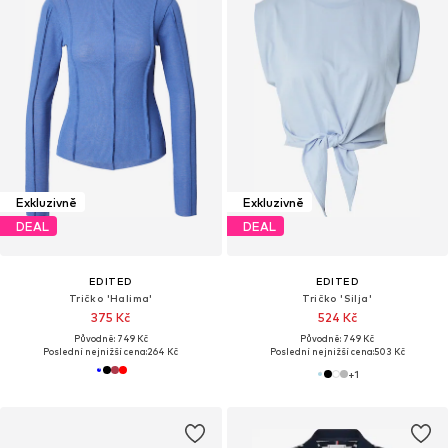
Exkluzivně
Exkluzivně
DEAL
DEAL
EDITED
EDITED
Tričko 'Halima'
Tričko 'Silja'
375 Kč
524 Kč
Původně: 749 Kč
Původně: 749 Kč
Poslední nejnižší cena:
264 Kč
Poslední nejnižší cena:
503 Kč
+
1