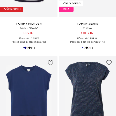
2 ks v balení
VÝPRODEJ
DEAL
TOMMY HILFIGER
TOMMY JEANS
Tričko 'Cody'
Tričko
859 Kč
1 002 Kč
Původně: 1 249 Kč
Původně: 1 399 Kč
Poslední nejnižší cena:
687 Kč
Poslední nejnižší cena:
881 Kč
+
16
+
2