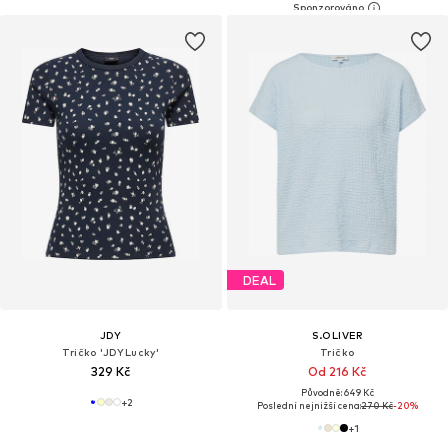
DEAL
JDY
S.OLIVER
Tričko 'JDYLucky'
Tričko
329 Kč
Od 216 Kč
Původně: 649 Kč
+
2
Poslední nejnižší cena:
270 Kč
-20%
+
1