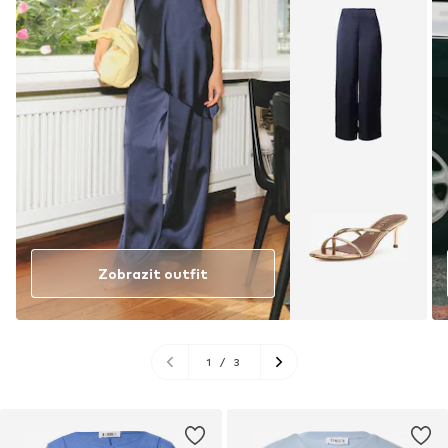
Zobrazit outfit
1
/
3