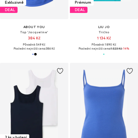
Exkluzivně
Prémium
DEAL
DEAL
ABOUT YOU
LIU JO
Top 'Jacqueline'
Tričko
384 Kč
1 134 Kč
Původně: 549 Kč
Původně: 1 890 Kč
Poslední nejnižší cena:
386 Kč
Poslední nejnižší cena:
1 323 Kč
-14%
2 ks v balení