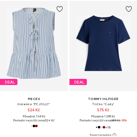
DEAL
DEAL
PIECES
TOMMY HILFIGER
Halenka 'PCJOLLY'
Tričko 'Cody'
524 Kč
575 Kč
Původně: 749 Kč
Původně: 1 299 Kč
Poslední nejnižší cena:
524 Kč
Poslední nejnižší cena:
689 Kč
-16%
+
18