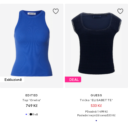
Exkluzivně
DEAL
EDITED
GUESS
Top 'Orelia'
Tričko 'ELISABETTE'
749 Kč
533 Kč
Původně: 1 499 Kč
+
8
Poslední nejnižší cena:
533 Kč