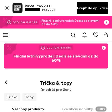
ABOUT YOU App
Přejít do aplikace
(152 700)
Finální letní výprodej: Deals se slevami
02
D
10
H
13
M
17
S
až do 60%
02
D
10
H
13
M
17
S
Finální letní výprodej: Deals se slevami až do
60%
Trička & topy
(modrá) pro ženy
Trička
Topy
Všechny produkty
Tvé akční nabídky
3 309