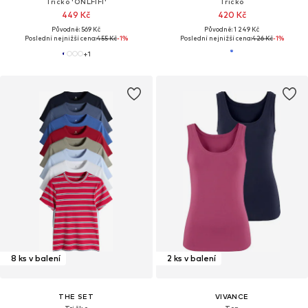
Tričko 'ONLFIFI'
Tričko
449 Kč
420 Kč
Původně: 569 Kč
Původně: 1 249 Kč
Poslední nejnižší cena:
455 Kč
-1%
Poslední nejnižší cena:
426 Kč
-1%
+
1
8 ks v balení
2 ks v balení
THE SET
VIVANCE
Tričko
Top