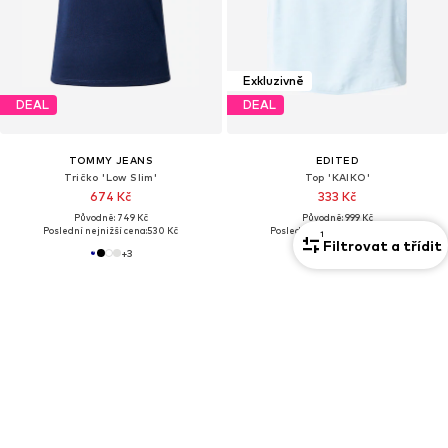
Exkluzivně
DEAL
DEAL
TOMMY JEANS
EDITED
Tričko 'Low Slim'
Top 'KAIKO'
674 Kč
333 Kč
Původně: 749 Kč
Původně: 999 Kč
Poslední nejnižší cena:
530 Kč
Poslední nejnižší cena:
333 Kč
1
Filtrovat a třídit
+
3