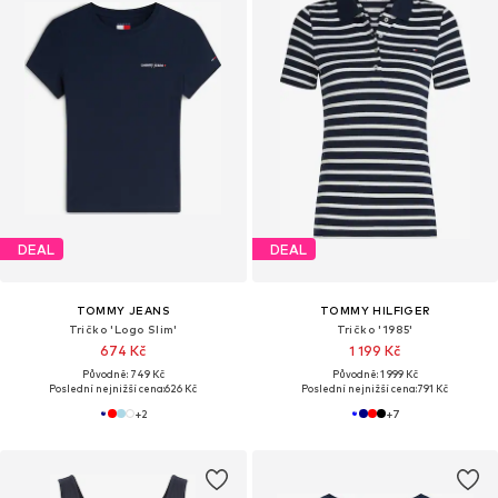
DEAL
DEAL
TOMMY JEANS
TOMMY HILFIGER
Tričko 'Logo Slim'
Tričko '1985'
674 Kč
1 199 Kč
Původně: 749 Kč
Původně: 1 999 Kč
Poslední nejnižší cena:
626 Kč
Poslední nejnižší cena:
791 Kč
+
2
+
7