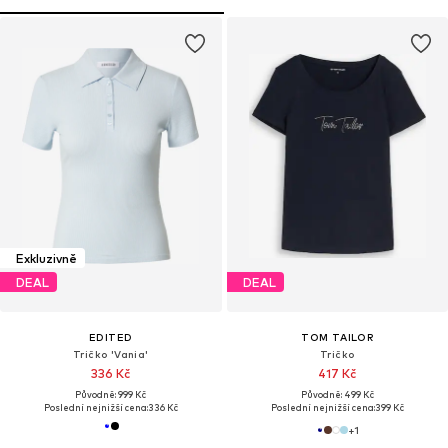
Exkluzivně
DEAL
DEAL
EDITED
TOM TAILOR
Tričko 'Vania'
Tričko
336 Kč
417 Kč
Původně: 999 Kč
Původně: 499 Kč
Poslední nejnižší cena:
336 Kč
Poslední nejnižší cena:
399 Kč
+
1