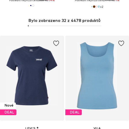
Poslední nejnižší cena:
538 Kč
-14%
Poslední nejnižší cena:
440 Kč
-1%
+
2
Bylo zobrazeno 32 z 4478 produktů
Nové
DEAL
DEAL
LEVI'S ®
VILA