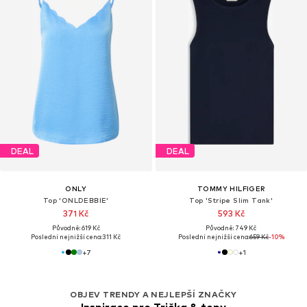
DEAL
DEAL
ONLY
TOMMY HILFIGER
Top 'ONLDEBBIE'
Top 'Stripe Slim Tank'
371 Kč
593 Kč
Původně: 619 Kč
Původně: 749 Kč
Poslední nejnižší cena:
311 Kč
Poslední nejnižší cena:
659 Kč
-10%
+
7
+
1
OBJEV TRENDY A NEJLEPŠÍ ZNAČKY