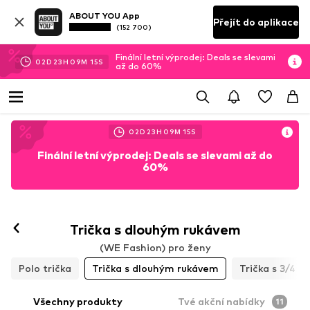
ABOUT YOU App
Přejít do aplikace
(152 700)
Finální letní výprodej: Deals se slevami
02
D
23
H
09
M
13
S
až do 60%
02
D
23
H
09
M
13
S
Finální letní výprodej: Deals se slevami až do
60%
Trička s dlouhým rukávem
(WE Fashion) pro ženy
Polo trička
Trička s dlouhým rukávem
Trička s 3/4 r
Všechny produkty
Tvé akční nabídky
11