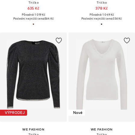
Tričko
Tričko
635 Kč
378 Kč
Původně: 1 019 Kč
Původně: 1 049 Kč
Poslední nejnižší cena:
564 Kč
Poslední nejnižší cena:
336 Kč
VÝPRODEJ
Nové
WE FASHION
WE FASHION
Tričko
Tričko