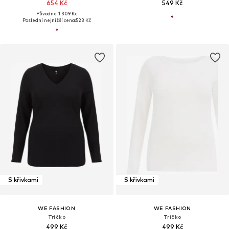
654 Kč
549 Kč
Původně: 1 309 Kč
Poslední nejnižší cena:
523 Kč
S křivkami
S křivkami
WE FASHION
WE FASHION
Tričko
Tričko
499 Kč
499 Kč