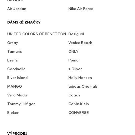
Air Jordan
Nike Air Force
DÁMSKÉ ZNAČKY
UNITED COLORS OF BENETTON
Desigual
Orsay
Venice Beach
Tamaris
ONLY
Levi's
Puma
Coccinelle
s.Oliver
River Island
Helly Hansen
MANGO
adidas Originals
Vero Moda
Coach
Tommy Hilfiger
Calvin Klein
Rieker
CONVERSE
VÝPRODEJ