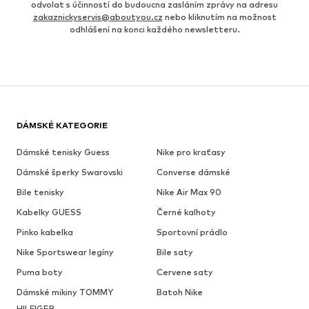
odvolat s účinností do budoucna zasláním zprávy na adresu
zakaznickyservis@aboutyou.cz
nebo kliknutím na možnost
odhlášení na konci každého newsletteru.
DÁMSKÉ KATEGORIE
Dámské tenisky Guess
Nike pro kraťasy
Dámské šperky Swarovski
Converse dámské
Bile tenisky
Nike Air Max 90
Kabelky GUESS
Černé kalhoty
Pinko kabelka
Sportovní prádlo
Nike Sportswear legíny
Bile saty
Puma boty
Cervene saty
Dámské mikiny TOMMY
Batoh Nike
HILFIGER