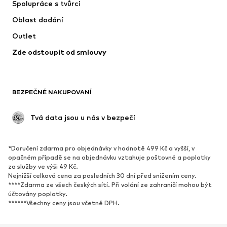
Spolupráce s tvůrci
Bundy
Svetry & pletené oděvy
Oblast dodání
Spodní prádlo
Halenky & tuniky
Outlet
Kabáty
Sukně
Zde odstoupit od smlouvy
Plavky
Mikiny
Blejzry
Overaly
Móda pro plnoštíhlé
Těhotenská móda
BEZPEČNÉ NAKUPOVANÍ
Příležitosti
Exkluzivně
Upcyklace
 Tvá data jsou u nás v bezpečí
BOTY
*Doručení zdarma pro objednávky v hodnotě 499 Kč a vyšší, v
Nové
Oblíbené
opačném případě se na objednávku vztahuje poštovné a poplatky
za služby ve výši 49 Kč.
Tenisky
Kotníkové & chelsea boty
Nejnižší celková cena za posledních 30 dní před snížením ceny.
Lodičky & boty na podpatku
Kozačky
****Zdarma ze všech českých sítí. Při volání ze zahraničí mohou být
účtovány poplatky.
Sandály
Polobotky
******Všechny ceny jsou včetně DPH.
Sportovní boty
Baleríny