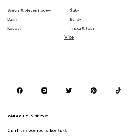
Svetry & pletené oděvy
Šaty
Džíny
Bundy
Kabáty
Trička & topy
Více
Kalhoty
Spodní prádlo
Sukně
Halenky & tuniky
Mikiny
Blejzry
Plavky
Overaly
Móda pro plnoštíhlé
Těhotenská móda
Boty
Sport
Doplňky
Premium
OBLEČENÍ
ZÁKAZNICKÝ SERVIS
Nové
Oblíbené
Šaty
Džíny
Centrum pomoci a kontakt
Trička & topy
Kalhoty