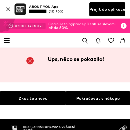
ABOUT YOU App
Přejít do aplikace
(152 700)
Finální letní výprodej: Deals se slevami
02
D
03
H
48
M
39
S
až do 60%
Ups, něco se pokazilo!
Zkus to znovu
Pokračovat v nákupu
BEZPLATNÁ DOPRAVA* & VRÁCENÍ