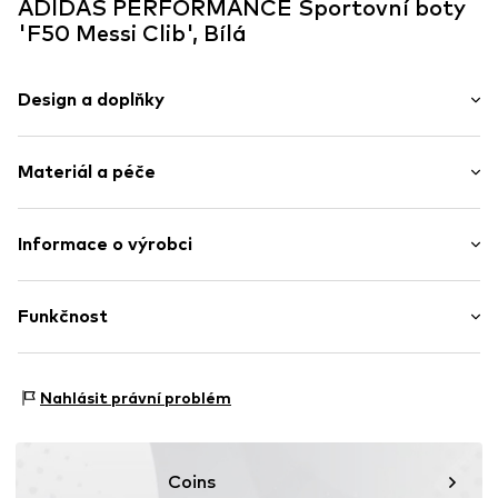
ADIDAS PERFORMANCE Sportovní boty
'F50 Messi Clib', Bílá
Design a doplňky
Potisk - logo
Materiál a péče
Kulatá špička
5 dírkové šněrování
Polstrovaný okraj holeně
Vrchní materiál: Syntetika
Informace o výrobci
Profil
Podšívka a stélka: Textil
Imitace kůže
adidas BV (Amsterdam)
Podešev: Plast
Hoogoorddreef 9-A
Funkčnost
Zesílená pata
1101 BA Amsterdam
Šněrování
NL
www.adidas.com
Sportovní typ: Fotbal
Položka č.
ADI9jc7001000015
Nahlásit právní problém
Funkce: Tlumení
Oblast použití: Hala
Použití: Hobby
Coins