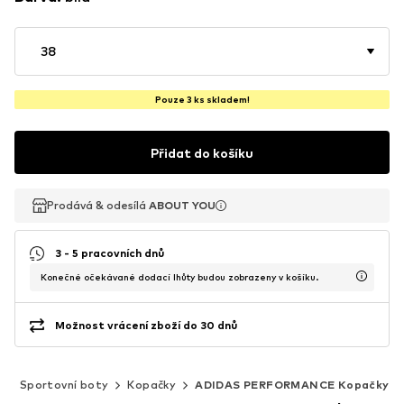
38
Pouze 3 ks skladem!
Přidat do košíku
Prodává & odesílá
Prodává & odesílá
Prodává & odesílá
ABOUT YOU
ABOUT YOU
ABOUT YOU
3 - 5 pracovních dnů
Konečné očekávané dodací lhůty budou zobrazeny v košíku.
Možnost vrácení zboží do 30 dnů
t
Sportovní boty
Kopačky
ADIDAS PERFORMANCE Kopačky