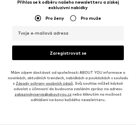
Přihlas se k odběru našeho newsletteru a získej
exkluzivní nabídky
Pro ženy
Pro muže
Tvoje e-mailová adresa
Zaregistrovat se
Mám zájem dostávat od společnosti ABOUT YOU informace o
novinkách, aktuálních trendech, nabídkách a poukázkách v souladu
s
Zásady ochrany osobních údajů
. Svůj souhlas můžeš kdykoli
odvolat s účinností do budoucna zasláním zprávy na adresu
zakaznickyservis@aboutyou.cz
nebo kliknutím na možnost
odhlášení na konci každého newsletteru.