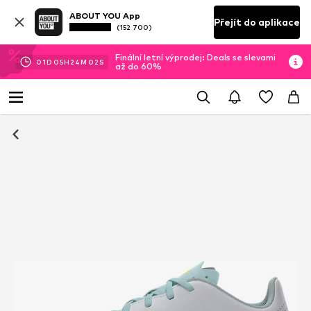
ABOUT YOU App
Přejít do aplikace
(152 700)
Finální letní výprodej: Deals se slevami
01
D
05
H
24
M
02
S
až do 60%