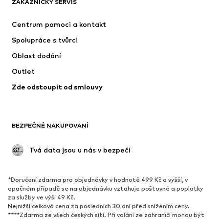
ZÁKAZNICKÝ SERVIS
SUPERFIT
ADIDAS SPORTSWEAR
Centrum pomoci a kontakt
NIKE
Jordan
Spolupráce s tvůrci
Oblast dodání
Outlet
Zde odstoupit od smlouvy
BEZPEČNÉ NAKUPOVANÍ
 Tvá data jsou u nás v bezpečí
*Doručení zdarma pro objednávky v hodnotě 499 Kč a vyšší, v
opačném případě se na objednávku vztahuje poštovné a poplatky
za služby ve výši 49 Kč.
Nejnižší celková cena za posledních 30 dní před snížením ceny.
****Zdarma ze všech českých sítí. Při volání ze zahraničí mohou být