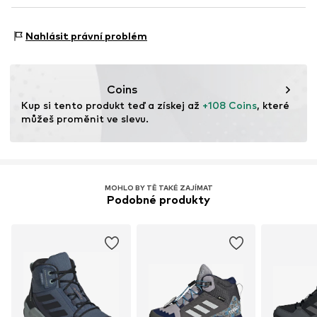
Ochrana prstů
NL
www.adidas.com
Sportovní typ: Turistika
Rychlé šněrování
Nahlásit právní problém
Funkce: Prodyšný
Položka č.
TEX1217001000009
Funkce: Vodotěsný
Membrána: Gore-Tex
Coins
Oblast použití: Do terénu
Kup si tento produkt teď a získej až 
+108 Coins
, které 
Oblast použití: Turistika
můžeš proměnit ve slevu.
Technologie podešve: Kontinentální
Technologie podešve: ADIFIT
Tlumení: Mezipodešev EVA
MOHLO BY TĚ TAKÉ ZAJÍMAT
Podobné produkty