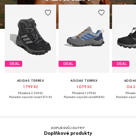
DEAL
DEAL
DEAL
ADIDAS TERREX
ADIDAS TERREX
ADIDA
1 799 Kč
1 079 Kč
Od 2
Původně: 2 249 Kč
Původně: 1 379 Kč
Původně
Poslední nejnižší cena:
1 574 Kč
Poslední nejnižší cena:
949 Kč
Poslední nejni
DOPLŇ SVŮJ OUTFIT
Doplňkové produkty