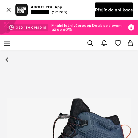
ABOUT YOU App
Přejít do aplikace
(152 700)
Finální letní výprodej: Deals se slevami
02
D
15
H
09
M
00
S
až do 60%