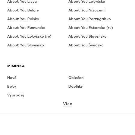
About You Litva
About You Lotyšsko
About You Belgie
About You Nizozemí
About You Polsko
About You Portugalsko
About You Rumunsko
About You Estonsko (ru)
About You Lotyšsko (ru)
About You Slovensko
About You Slovinsko
About You Švédsko
MIMINKA
Nové
Oblečení
Boty
Doplňky
Výprodej
Více
DÍVKY
Děti 92-140
Teenageři 140-176
CHLAPCI