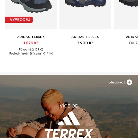
VÝPRODEJ
ADIDAS TERREX
ADIDAS TERREX
ADIDA
1 879 Kč
2 900 Kč
Od 2
Původně: 2 129 Kč
Poslední nejnižší cena:
1 014 Kč
Sledovat
VÍCE OD