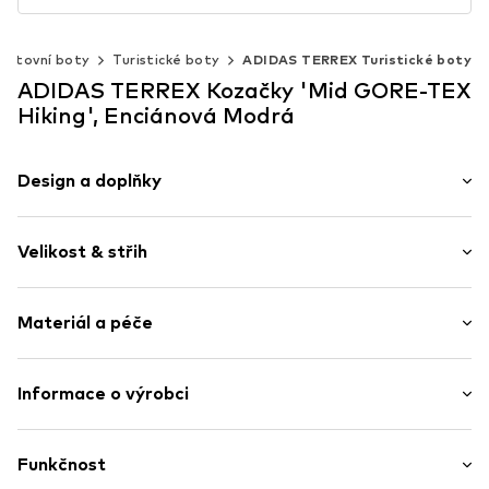
ortovní boty
Turistické boty
ADIDAS TERREX Turistické boty
ADIDAS TERREX Kozačky 'Mid GORE-TEX
Hiking', Enciánová Modrá
Design a doplňky
Potisk - logo
Velikost & střih
Kulatá špička
Tvarovaná podešev
Hmotnost: 200-300 g
Poutko přes patu
Materiál a péče
Polstrovaný okraj holeně
Flexibilní podešev
Vrchní materiál: Textil, Syntetika
Informace o výrobci
Profil
Podšívka a stélka: Textil
Síťovina
adidas BV (Amsterdam)
Podešev: Guma
Polstrovaný okraj holeně
Hoogoorddreef 9-A
Funkčnost
Země původu: Vietnam
Profilovaná podrážka
1101 BA Amsterdam