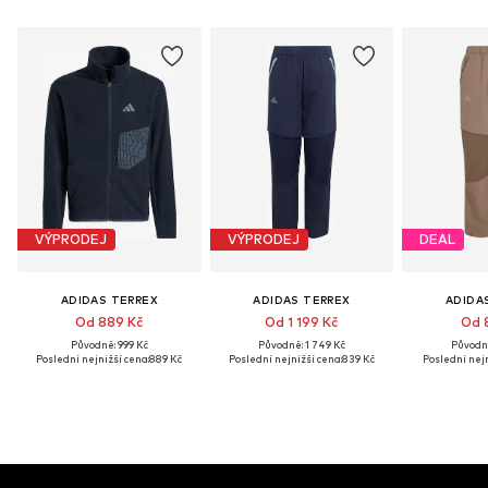
VÝPRODEJ
VÝPRODEJ
DEAL
ADIDAS TERREX
ADIDAS TERREX
ADIDA
Od 889 Kč
Od 1 199 Kč
Od 
Původně: 999 Kč
Původně: 1 749 Kč
Původně
Poslední nejnižší cena:
889 Kč
Poslední nejnižší cena:
839 Kč
Poslední nejn