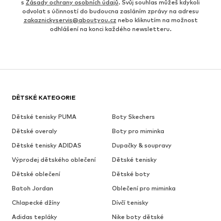
s
Zásady ochrany osobních údajů
. Svůj souhlas můžeš kdykoli
odvolat s účinností do budoucna zasláním zprávy na adresu
zakaznickyservis@aboutyou.cz
nebo kliknutím na možnost
odhlášení na konci každého newsletteru.
DĚTSKÉ KATEGORIE
Dětské tenisky PUMA
Boty Skechers
Dětské overaly
Boty pro miminka
Dětské tenisky ADIDAS
Dupačky & soupravy
Výprodej dětského oblečení
Dětské tenisky
Dětské oblečení
Dětské boty
Batoh Jordan
Oblečení pro miminka
Chlapecké džíny
Dívčí tenisky
Adidas tepláky
Nike boty dětské