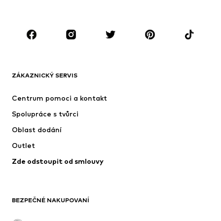
Děti 92-140
Teenageři 140-176
ZNAČKY
Next
Nike Sportswear
ADIDAS ORIGINALS
NAME IT
ZÁKAZNICKÝ SERVIS
SUPERFIT
ADIDAS SPORTSWEAR
Centrum pomoci a kontakt
NIKE
Jordan
Spolupráce s tvůrci
Oblast dodání
Outlet
Zde odstoupit od smlouvy
BEZPEČNÉ NAKUPOVANÍ