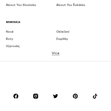
About You Slovinsko
About You Švédsko
MIMINKA
Nové
Oblečení
Boty
Doplňky
Výprodej
Více
DÍVKY
Děti 92-140
Teenageři 140-176
CHLAPCI
Děti 92-140
Teenageři 140-176
ZNAČKY
Next
Nike Sportswear