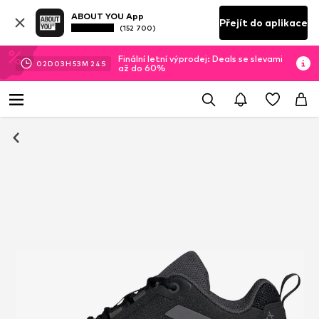
ABOUT YOU App
Přejít do aplikace
(152 700)
Finální letní výprodej: Deals se slevami
02
D
03
H
53
M
24
S
až do 60%