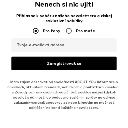
Nenech si nic ujít!
Přihlas se k odběru našeho newsletteru a získej
exkluzivní nabídky
Pro ženy
Pro muže
Tvoje e-mailová adresa
Zaregistrovat se
Mám zájem dostávat od společnosti ABOUT YOU informace o
novinkách, aktuálních trendech, nabídkách a poukázkách v souladu
s
Zásady ochrany osobních údajů
. Svůj souhlas můžeš kdykoli
odvolat s účinností do budoucna zasláním zprávy na adresu
zakaznickyservis@aboutyou.cz
nebo kliknutím na možnost
odhlášení na konci každého newsletteru.