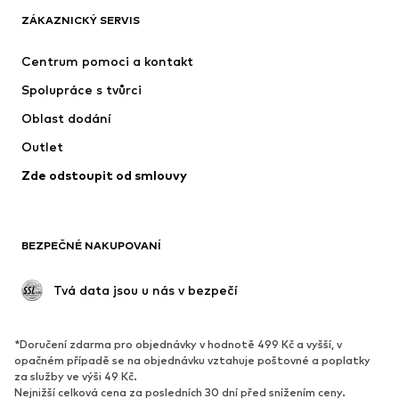
ADIDAS ORIGINALS
NAME IT
ZÁKAZNICKÝ SERVIS
SUPERFIT
ADIDAS SPORTSWEAR
Centrum pomoci a kontakt
NIKE
Jordan
Spolupráce s tvůrci
Oblast dodání
Outlet
Zde odstoupit od smlouvy
BEZPEČNÉ NAKUPOVANÍ
 Tvá data jsou u nás v bezpečí
*Doručení zdarma pro objednávky v hodnotě 499 Kč a vyšší, v
opačném případě se na objednávku vztahuje poštovné a poplatky
za služby ve výši 49 Kč.
Nejnižší celková cena za posledních 30 dní před snížením ceny.