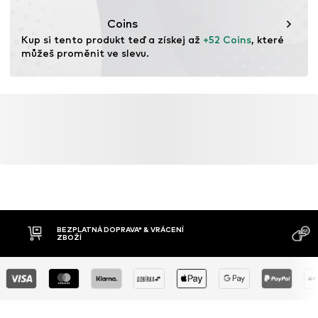
Funkce: Odolné
Coins
Položka č.
TEX1131001000001
Oblast použití: Do terénu
Kup si tento produkt teď a získej až 
+52 Coins
, které 
Oblast použití: Turistika
můžeš proměnit ve slevu.
Technologie podešve: Traxion
Technologie podešve: ADIFIT
Tlumení: Mezipodešev EVA
BEZPLATNÁ DOPRAVA* & VRÁCENÍ
ZBOŽÍ