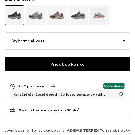
Vybrat velikost
Přidat do košíku
2 - 3 pracovních dnů
Rychlé dodání
Konečné očekávané dodací lhůty budou zobrazeny v košíku.
Možnost vrácení zboží do 30 dnů
ortovní boty
Turistické boty
ADIDAS TERREX Turistické boty