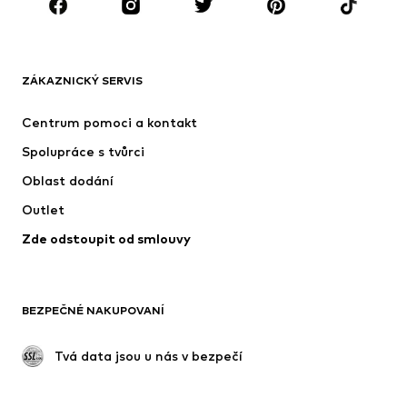
ZNAČKY
Next
Nike Sportswear
ADIDAS ORIGINALS
NAME IT
ZÁKAZNICKÝ SERVIS
SUPERFIT
ADIDAS SPORTSWEAR
Centrum pomoci a kontakt
NIKE
Jordan
Spolupráce s tvůrci
Oblast dodání
Outlet
Zde odstoupit od smlouvy
BEZPEČNÉ NAKUPOVANÍ
 Tvá data jsou u nás v bezpečí