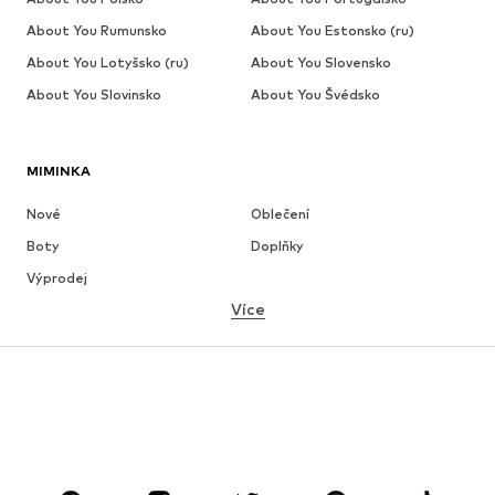
About You Rumunsko
About You Estonsko (ru)
About You Lotyšsko (ru)
About You Slovensko
About You Slovinsko
About You Švédsko
MIMINKA
Nové
Oblečení
Boty
Doplňky
Výprodej
Více
DÍVKY
Děti 92-140
Teenageři 140-176
CHLAPCI
Děti 92-140
Teenageři 140-176