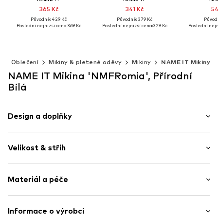
365 Kč
341 Kč
54
Původně: 429 Kč
Původně: 379 Kč
Původn
Poslední nejnižší cena:
369 Kč
Poslední nejnižší cena:
329 Kč
Poslední nejn
Dostupné v mnoha velikostech
Dostupné v mnoha velikostech
Přidat do košíku
Přidat do košíku
Přidat 
0
Oblečení
Mikiny & pletené oděvy
Mikiny
NAME IT Mikiny
NAME IT Mikina 'NMFRomia', Přírodní
Bílá
Design a doplňky
Teplákovina
Velikost & střih
Kulatý výstřih
Pružný límec
Délka rukávu: Dlouhý rukáv
Rovný lem
Materiál a péče
Délka: Normální délka
Žebrovaný okraj
Střih: Normální střih
Celoplošný vzor
Materiál: 95% Bavlna, 5% Elastan
Informace o výrobci
Měkký povrch