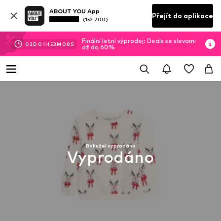
ABOUT YOU App
Přejít do aplikace
(152 700)
Finální letní výprodej: Deals se slevami
02
D
01
H
53
M
07
S
až do 60%
Bohužel vyprodáno
Vyprodáno