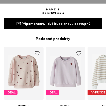
NAME IT
Mikina 'NMFRomia'
Připomenout, když bude znovu dostupný
Podobné produkty
DEAL
DEAL
VÝPRODE
NAME IT
NAME IT
NA