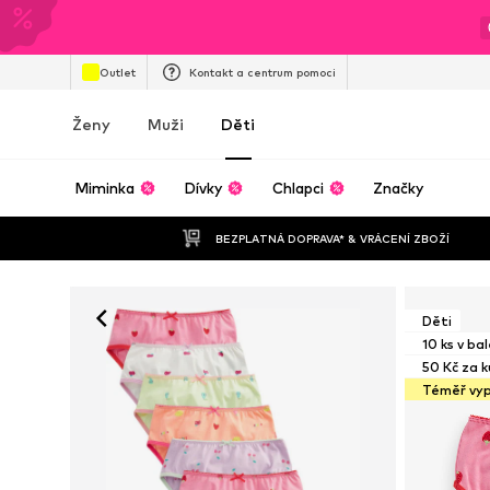
Outlet
Kontakt a centrum pomoci
Ženy
Muži
Děti
Miminka
Dívky
Chlapci
Značky
BEZPLATNÁ DOPRAVA* & VRÁCENÍ ZBOŽÍ
Děti
10 ks v bal
50 Kč za k
Téměř vy