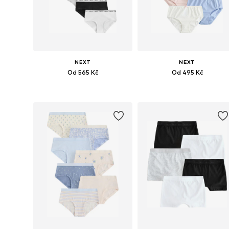
NEXT
NEXT
Od 565 Kč
Od 495 Kč
Dostupné velikosti: 104, 116, 128, 140
Dostupné v mnoha velikostech
Přidat do košíku
Přidat do košíku