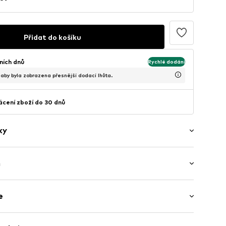
Přidat do košíku
ních dnů
Rychlé dodání
, aby byla zobrazena přesnější dodací lhůta.
cení zboží do 30 dnů
ky
h
qkb002000005
v balení
e
avlna, 5% Elastan