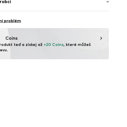
robci
angladéš
 GmbH
 40
ní problém
.next.co.uk/hc/en-gb
Coins
rodukt teď a získej až 
+20 Coins
, které můžeš 
evu.