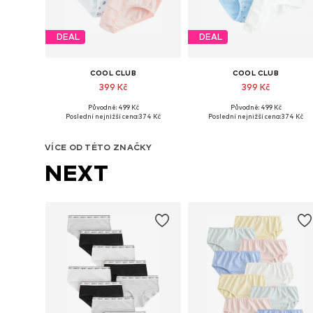
DEAL
DEAL
COOL CLUB
COOL CLUB
399 Kč
399 Kč
Původně: 499 Kč
Původně: 499 Kč
Dostupné velikosti: 134-140, 146-152, 158-164
Dostupné velikosti: 
Poslední nejnižší cena:
374 Kč
Poslední nejnižší cena:
374 Kč
Přidat do košíku
Přidat do košíku
VÍCE OD TÉTO ZNAČKY
NEXT