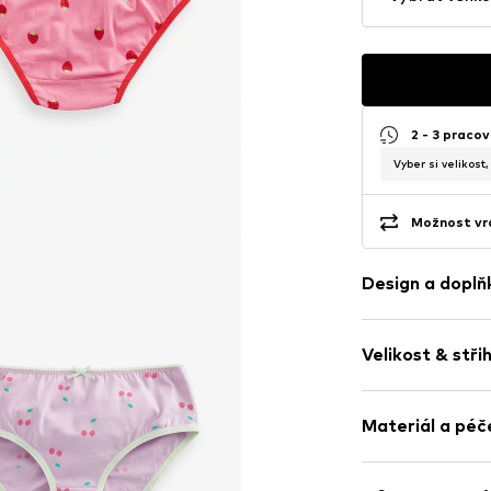
2 - 3 pracov
Vyber si velikost
Možnost vrá
Design a doplň
Bavlna
Velikost & stři
Položka č.
NXTc
Balení: 10 ks 
Materiál a péč
Materiál: 95% B