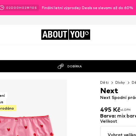
Finální letní výprodej: Deals se slevami až do 60%
02
D
00
H
02
M
09
S
ABOUT
YOU
DOBÍRKA
Děti
Dívky
Dě
Next
ení
Next Spodní prá
us
prodáno
495 Kč
vč. DPH
495 Kč
vč. DPH
Barva
:
mix bar
Velikost
Vybrat veliko