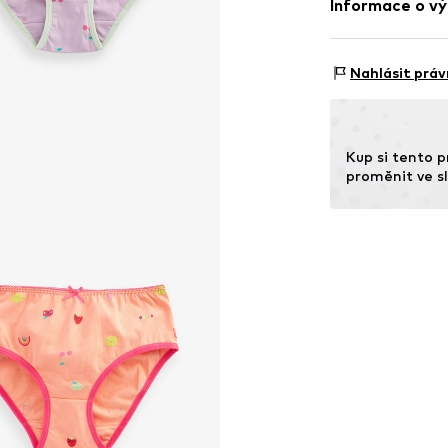
Informace o vý
Země původu: B
Next Germany
Zielstattstrasse
Nahlásit práv
81379 München
DE
https://zendesk
Kup si tento p
proměnit ve sl