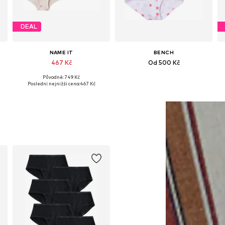
DEAL
NAME IT
BENCH
467 Kč
Od 500 Kč
Původně: 749 Kč
134-140, 146-152, 158-164
Dostupné v mnoha velikostech
Dostupné velikosti: 122-128, 146-152, 158-164, 170-176
Poslední nejnižší cena:
467 Kč
Přidat do košíku
Přidat do košíku