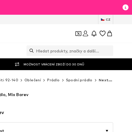
CZ
MOŽNOST VRÁCENÍ ZBOŽÍ DO 30 DNŮ
ti 92-140
Oblečení
Prádlo
Spodní prádlo
Next Spodní prádlo
dlo, Mix Barev
ev
st