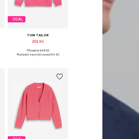
DEAL
TOM TAILOR
255 Kč
Původně: 649 Kč
04-110, 116-122
Dostupné velikosti: 92-98, 104-110, 116-122, 128-134
Poslední nejnižší cena:
204 Kč
Přidat do košíku