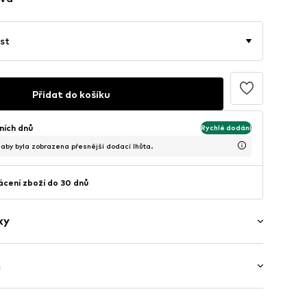
st
Přidat do košíku
ních dnů
Rychlé dodání
, aby byla zobrazena přesnější dodací lhůta.
cení zboží do 30 dnů
ky
h
 Dlouhý rukáv
raj