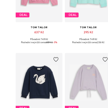
DEAL
DEAL
TOM TAILOR
TOM TAILOR
637 Kč
295 Kč
Původně: 749 Kč
Původně: 749 Kč
Dostupné velikosti: 92-98, 104-110, 116-122, 128-134
Dostupné velikosti: 92-98, 1
Poslední nejnižší cena:
659 Kč
-3%
Poslední nejnižší cena:
236 Kč
Přidat do košíku
Přidat do košíku