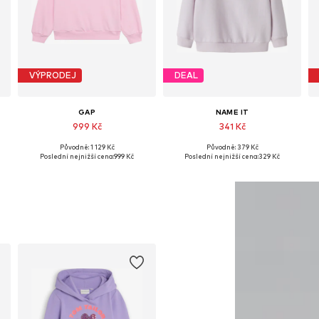
VÝPRODEJ
DEAL
GAP
NAME IT
999 Kč
341 Kč
Původně: 1 129 Kč
Původně: 379 Kč
 velikosti: 140-146, 152-158
Dostupné v mnoha velikostech
Dostupné v mnoha velikostech
Poslední nejnižší cena:
999 Kč
Poslední nejnižší cena:
329 Kč
Přidat do košíku
Přidat do košíku