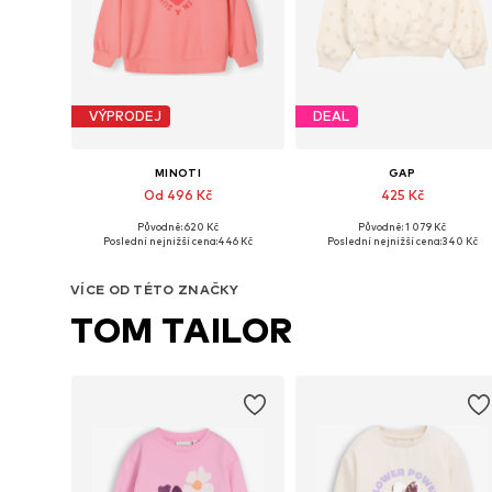
VÝPRODEJ
DEAL
MINOTI
GAP
Od 496 Kč
425 Kč
Původně: 620 Kč
Původně: 1 079 Kč
Dostupné v mnoha velikostech
Dostupné
Poslední nejnižší cena:
446 Kč
Poslední nejnižší cena:
340 Kč
Přidat do košíku
Přidat do košíku
VÍCE OD TÉTO ZNAČKY
TOM TAILOR