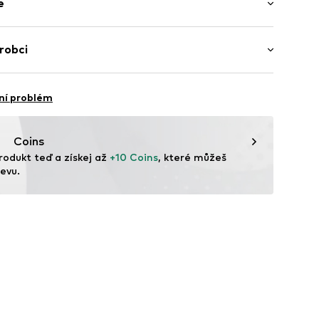
e
ní délka
amena
í střih
avlna, 30% Polyester - PES
robci
qo7001000001
angladéš
bH
 14
ní problém
r.com
Coins
rodukt teď a získej až 
+10 Coins
, které můžeš 
evu.