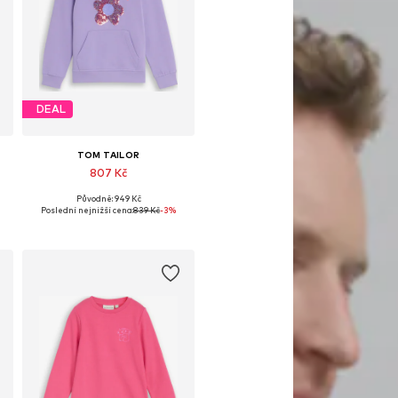
DEAL
TOM TAILOR
807 Kč
Původně: 949 Kč
ti: 92, 104, 116, 128
Dostupné velikosti: 92-98, 104-110, 116-122, 128-134
Poslední nejnižší cena:
839 Kč
-3%
Přidat do košíku