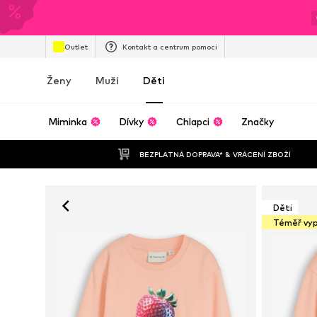
Outlet
Kontakt a centrum pomoci
Ženy
Muži
Děti
Miminka
Dívky
Chlapci
Značky
BEZPLATNÁ DOPRAVA* & VRÁCENÍ ZBOŽÍ
Děti
Téměř vy