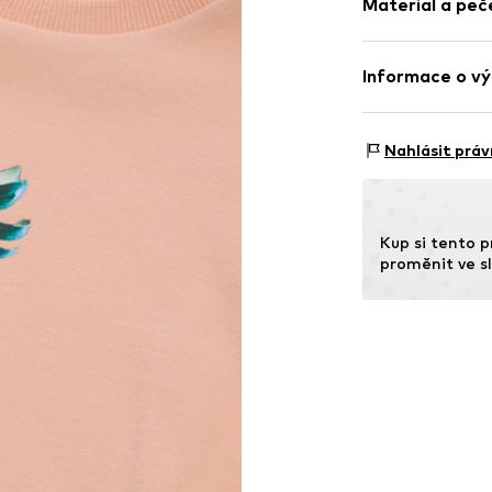
Materiál a péč
Délka: Normál
Popuštěná r
Střih: Normáln
Měkký povrch
Materiál: 70% B
Informace o vý
Položka č.
TOTe
Země původu: B
Tom Tailor Gm
Garstedter Weg
Nahlásit práv
22453 Hamburg
DE
info@tom-tailo
Kup si tento p
proměnit ve sl