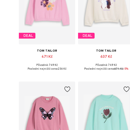
DEAL
DEAL
TOM TAILOR
TOM TAILOR
471 Kč
637 Kč
Původně: 749 Kč
Původně: 749 Kč
Dostupné velikosti: 92-98, 116-122, 128-134
Dostupné velikos
Poslední nejnižší cena:
236 Kč
Poslední nejnižší cena:
674 Kč
-5%
Přidat do košíku
Přidat do košíku