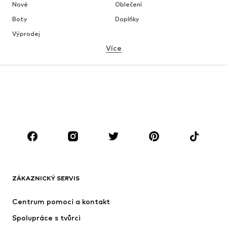
Nové
Oblečení
Boty
Doplňky
Výprodej
Více
DÍVKY
Děti 92-140
Teenageři 140-176
CHLAPCI
Děti 92-140
Teenageři 140-176
ZNAČKY
Next
Nike Sportswear
ADIDAS ORIGINALS
NAME IT
ZÁKAZNICKÝ SERVIS
SUPERFIT
ADIDAS SPORTSWEAR
Centrum pomoci a kontakt
NIKE
Jordan
Spolupráce s tvůrci