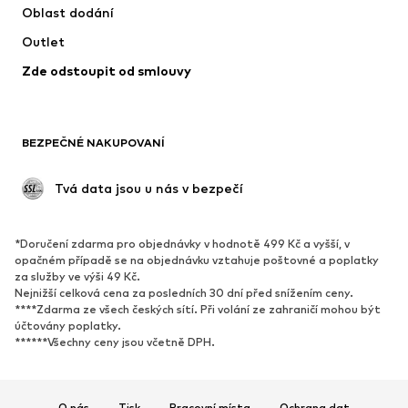
Oblast dodání
Outlet
Zde odstoupit od smlouvy
BEZPEČNÉ NAKUPOVANÍ
 Tvá data jsou u nás v bezpečí
*Doručení zdarma pro objednávky v hodnotě 499 Kč a vyšší, v
opačném případě se na objednávku vztahuje poštovné a poplatky
za služby ve výši 49 Kč.
Nejnižší celková cena za posledních 30 dní před snížením ceny.
****Zdarma ze všech českých sítí. Při volání ze zahraničí mohou být
účtovány poplatky.
******Všechny ceny jsou včetně DPH.
O nás
Tisk
Pracovní místa
Ochrana dat