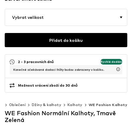
Vybrat velikost
Přidat do košíku
2 - 3 pracovních dnů
Rychlé dodání
Konečné očekávané dodací lhůty budou zobrazeny v košíku.
Možnost vrácení zboží do 30 dnů
40
Oblečení
Džíny & kalhoty
Kalhoty
WE Fashion Kalhoty
WE Fashion Normální Kalhoty, Tmavě
Zelená