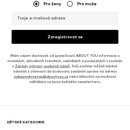
Pro ženy
Pro muže
Tvoje e-mailová adresa
Zaregistrovat se
Mám zájem dostávat od společnosti ABOUT YOU informace o
novinkách, aktuálních trendech, nabídkách a poukázkách v souladu
s
Zásady ochrany osobních údajů
. Svůj souhlas můžeš kdykoli
odvolat s účinností do budoucna zasláním zprávy na adresu
zakaznickyservis@aboutyou.cz
nebo kliknutím na možnost
odhlášení na konci každého newsletteru.
DĚTSKÉ KATEGORIE