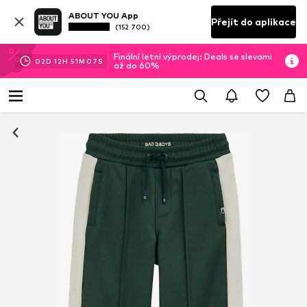
ABOUT YOU App
Přejít do aplikace
(152 700)
Finální letní výprodej: Deals se slevami
02
D
12
H
51
M
07
S
až do 60%