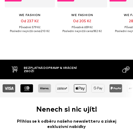
WE FASHION
WE FASHION
WE F
Od 237 Kč
Od 205 Kč
28
Původně: 579 Kč
Původně: 659 Kč
Původn
Poslední nejnižší cena:
210 Kč
Poslední nejnižší cena:
182 Kč
Poslední nejn
BEZPLATNÁ DOPRAVA* & VRÁCENÍ
DOBÍRKA
ZBOŽÍ
Nenech si nic ujít!
Přihlas se k odběru našeho newsletteru a získej
exkluzivní nabídky