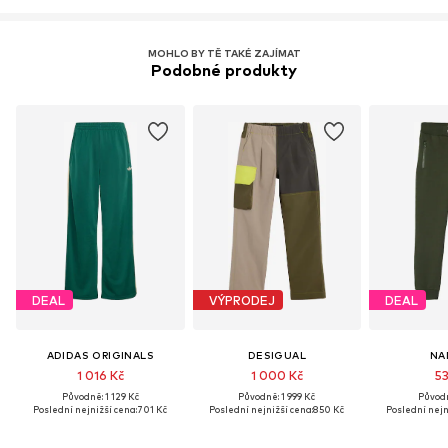
MOHLO BY TĚ TAKÉ ZAJÍMAT
Podobné produkty
DEAL
VÝPRODEJ
DEAL
ADIDAS ORIGINALS
DESIGUAL
NA
1 016 Kč
1 000 Kč
53
Původně: 1 129 Kč
Původně: 1 999 Kč
Původn
Poslední nejnižší cena:
701 Kč
Poslední nejnižší cena:
850 Kč
Poslední nejn