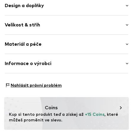
Design a doplňky
Blokování barev
Velikost & střih
Elastický pas/okraj
Měkký povrch
Délka: Dlouhé / Maxi
Materiál a péče
Střih: Normální
Položka č.
WEFegoh001000001
Materiál: 100% Polyester - PES (recyklovaný)
Informace o výrobci
Země původu: Čína
WE Fashion
Reactorweg 101
Nahlásit právní problém
3542AD Utecht
NL
wecustomerservice@wefashion.com
Coins
Kup si tento produkt teď a získej až 
+15 Coins
, které 
můžeš proměnit ve slevu.