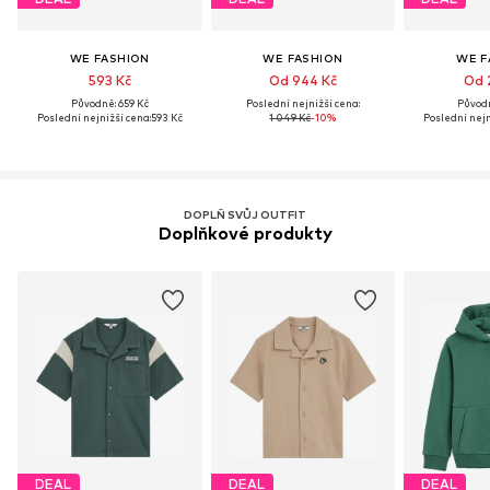
WE FASHION
WE FASHION
WE F
593 Kč
Od 944 Kč
Od 
Původně: 659 Kč
Poslední nejnižší cena:
Původn
Poslední nejnižší cena:
593 Kč
1 049 Kč
-10%
Poslední nejn
DOPLŇ SVŮJ OUTFIT
Doplňkové produkty
DEAL
DEAL
DEAL