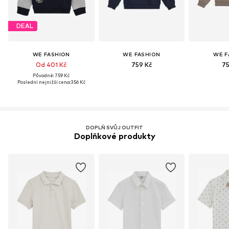
DEAL
WE FASHION
WE FASHION
WE F
Od 401 Kč
759 Kč
75
Původně: 759 Kč
Poslední nejnižší cena:
356 Kč
DOPLŇ SVŮJ OUTFIT
Doplňkové produkty