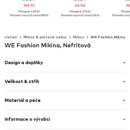
365 Kč
341 Kč
36
Původně: 429 Kč
Původně: 379 Kč
Původn
Poslední nejnižší cena:
369 Kč
Poslední nejnižší cena:
329 Kč
Poslední nejn
+
9
+
9
Dostupné v mnoha velikostech
Dostupné velikosti: 80, 86, 92, 98, 104, 110
Přidat do košíku
Přidat do košíku
Přidat 
Oblečení
Mikiny & pletené oděvy
Mikiny
WE Fashion Mikiny
WE Fashion Mikina, Nefritová
Design a doplňky
Teplákovina
Velikost & střih
Kulatý výstřih
Rovný lem
Délka rukávu: Dlouhý rukáv
Celoplošný vzor
Materiál a péče
Střih: Normální střih
Položka č.
WEFea1o001000001
Materiál: 60% Bavlna, 38% Polyester - PES (recyklovaný),
Informace o výrobci
2% Elastan