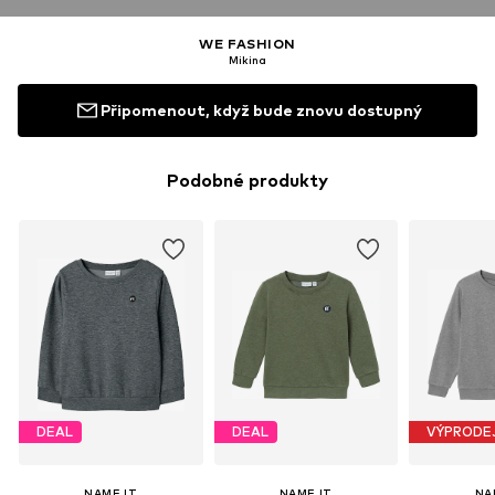
WE FASHION
Mikina
Připomenout, když bude znovu dostupný
Podobné produkty
DEAL
DEAL
VÝPRODE
NAME IT
NAME IT
NA