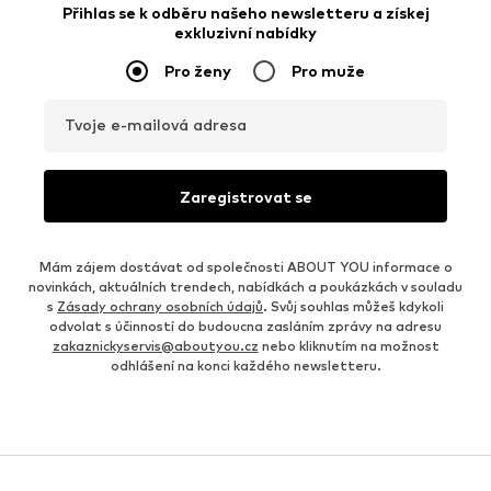
Přihlas se k odběru našeho newsletteru a získej
exkluzivní nabídky
Pro ženy
Pro muže
Tvoje e-mailová adresa
Zaregistrovat se
Mám zájem dostávat od společnosti ABOUT YOU informace o
novinkách, aktuálních trendech, nabídkách a poukázkách v souladu
s
Zásady ochrany osobních údajů
. Svůj souhlas můžeš kdykoli
odvolat s účinností do budoucna zasláním zprávy na adresu
zakaznickyservis@aboutyou.cz
nebo kliknutím na možnost
odhlášení na konci každého newsletteru.