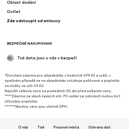
Oblast dodání
Outlet
Zde odstoupit od smlouvy
BEZPEČNÉ NAKUPOVANÍ
 Tvá data jsou u nás v bezpečí
*Doručení zdarma pro objednávky v hodnotě 499 Kč a vyšší, v
opačném případě se na objednávku vztahuje poštovné a poplatky
za služby ve výši 49 Kč.
Nejnižší celková cena za posledních 30 dní před snížením ceny.
****Zdarma ze všech českých sítí. Při volání ze zahraničí mohou být
účtovány poplatky.
******Všechny ceny jsou včetně DPH.
O nás
Tisk
Pracovní místa
Ochrana dat