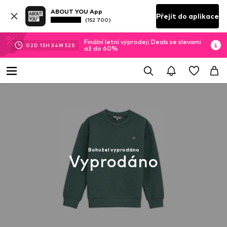
ABOUT YOU App
Přejít do aplikace
(152 700)
Finální letní výprodej: Deals se slevami
02
D
15
H
34
M
52
S
až do 60%
Bohužel vyprodáno
Vyprodáno