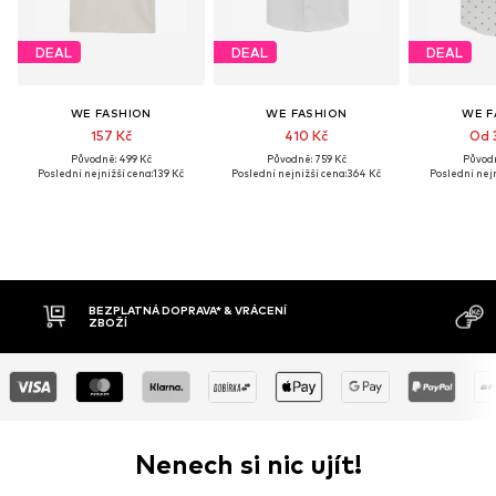
DEAL
DEAL
DEAL
WE FASHION
WE FASHION
WE F
157 Kč
410 Kč
Od 
Původně: 499 Kč
Původně: 759 Kč
Původn
Poslední nejnižší cena:
139 Kč
Poslední nejnižší cena:
364 Kč
Poslední nejn
BEZPLATNÁ DOPRAVA* & VRÁCENÍ
D
ZBOŽÍ
Nenech si nic ujít!