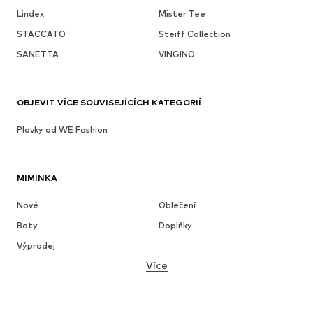
Lindex
Mister Tee
STACCATO
Steiff Collection
SANETTA
VINGINO
OBJEVIT VÍCE SOUVISEJÍCÍCH KATEGORIÍ
Plavky od WE Fashion
MIMINKA
Nové
Oblečení
Boty
Doplňky
Výprodej
Více
DÍVKY
Děti 92-140
Teenageři 140-176