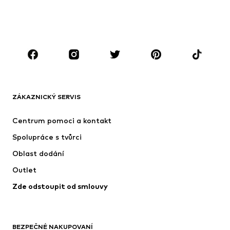
CHLAPCI
Děti 92-140
Teenageři 140-176
ZNAČKY
Next
Nike Sportswear
ADIDAS ORIGINALS
NAME IT
ZÁKAZNICKÝ SERVIS
SUPERFIT
ADIDAS SPORTSWEAR
Centrum pomoci a kontakt
NIKE
Jordan
Spolupráce s tvůrci
Oblast dodání
Outlet
Zde odstoupit od smlouvy
BEZPEČNÉ NAKUPOVANÍ