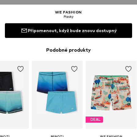
WE FASHION
Plavky
Připomenout, když bude znovu dostupný
Podobné produkty
DEAL
INOTI
MINOTI
WE FASHION