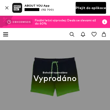
ABOUT YOU App
Přejít do aplikace
(152 700)
Finální letní výprodej: Deals se slevami až
08
H
33
M
49
S
do 60%
Bohužel vyprodáno
Vyprodáno