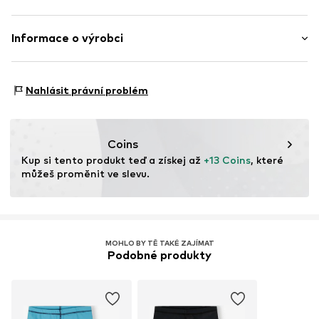
Položka č.
WEFea80001000001
Materiál: 100% Polyester - PES (recyklovaný)
Informace o výrobci
Země původu: Myanmar
WE Fashion
Reactorweg 101
Nahlásit právní problém
3542AD Utecht
NL
wecustomerservice@wefashion.com
Coins
Kup si tento produkt teď a získej až 
+13 Coins
, které 
můžeš proměnit ve slevu.
MOHLO BY TĚ TAKÉ ZAJÍMAT
Podobné produkty