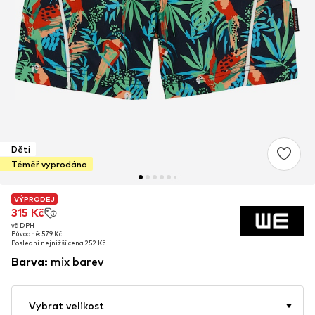
Děti
Téměř vyprodáno
VÝPRODEJ
VÝPRODEJ
315 Kč
315 Kč
vč. DPH
vč. DPH
Původně: 579 Kč
Původně: 579 Kč
Poslední nejnižší cena:
Poslední nejnižší cena:
252 Kč
252 Kč
Barva
:
mix barev
Vybrat velikost