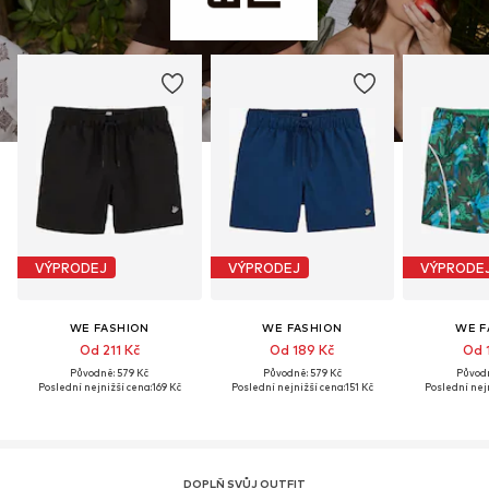
VÝPRODEJ
VÝPRODEJ
VÝPRODE
WE FASHION
WE FASHION
WE F
Od 211 Kč
Od 189 Kč
Od 
Původně: 579 Kč
Původně: 579 Kč
Původn
Poslední nejnižší cena:
169 Kč
Poslední nejnižší cena:
151 Kč
Poslední nejn
DOPLŇ SVŮJ OUTFIT