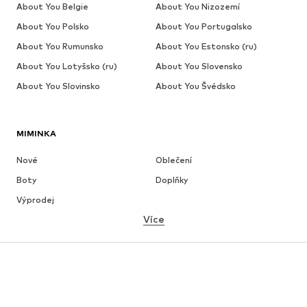
About You Belgie
About You Nizozemí
About You Polsko
About You Portugalsko
About You Rumunsko
About You Estonsko (ru)
About You Lotyšsko (ru)
About You Slovensko
About You Slovinsko
About You Švédsko
MIMINKA
Nové
Oblečení
Boty
Doplňky
Výprodej
Více
DÍVKY
Děti 92-140
Teenageři 140-176
CHLAPCI