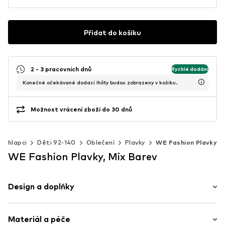
Přidat do košíku
2 - 3 pracovních dnů
Rychlé dodání
Konečné očekávané dodací lhůty budou zobrazeny v košíku.
Možnost vrácení zboží do 30 dnů
Chlapci
Děti 92-140
Oblečení
Plavky
WE Fashion Plavky
WE Fashion Plavky, Mix Barev
Design a doplňky
Celoplošný vzor
Materiál a péče