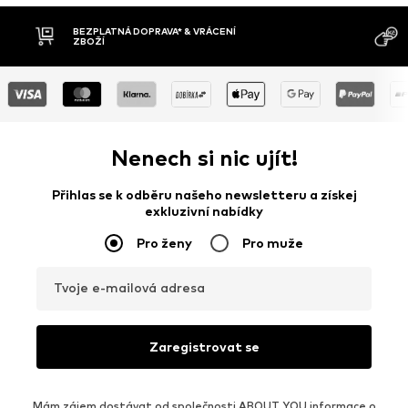
NÁ DOPRAVA* & VRÁCENÍ
DOBÍRKA
Nenech si nic ujít!
Přihlas se k odběru našeho newsletteru a získej
exkluzivní nabídky
Pro ženy
Pro muže
Tvoje e-mailová adresa
Zaregistrovat se
Mám zájem dostávat od společnosti ABOUT YOU informace o