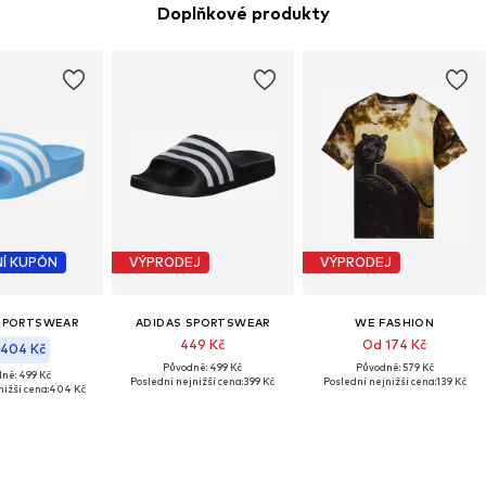
Doplňkové produkty
Í KUPÓN
VÝPRODEJ
VÝPRODEJ
SPORTSWEAR
ADIDAS SPORTSWEAR
WE FASHION
449 Kč
Od 174 Kč
404 Kč
Původně: 499 Kč
Původně: 579 Kč
ně: 499 Kč
Poslední nejnižší cena:
399 Kč
Poslední nejnižší cena:
139 Kč
nižší cena:
404 Kč