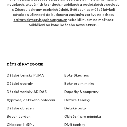
novinkách, aktuálních trendech, nabídkách a poukázkách v souladu
s
Zásady ochrany osobních údajů
. Svůj souhlas můžeš kdykoli
odvolat s účinností do budoucna zasláním zprávy na adresu
zakaznickyservis@aboutyou.cz
nebo kliknutím na možnost
odhlášení na konci každého newsletteru.
DĚTSKÉ KATEGORIE
Dětské tenisky PUMA
Boty Skechers
Dětské overaly
Boty pro miminka
Dětské tenisky ADIDAS
Dupačky & soupravy
Výprodej dětského oblečení
Dětské tenisky
Dětské oblečení
Dětské boty
Batoh Jordan
Oblečení pro miminka
Chlapecké džíny
Dívčí tenisky