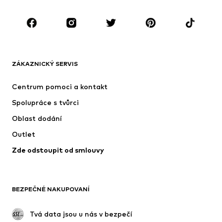
Děti 92-140
Teenageři 140-176
ZNAČKY
Next
Nike Sportswear
ADIDAS ORIGINALS
NAME IT
ZÁKAZNICKÝ SERVIS
SUPERFIT
ADIDAS SPORTSWEAR
Centrum pomoci a kontakt
NIKE
Jordan
Spolupráce s tvůrci
Oblast dodání
Outlet
Zde odstoupit od smlouvy
BEZPEČNÉ NAKUPOVANÍ
 Tvá data jsou u nás v bezpečí