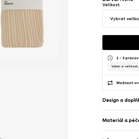
Velikost
Vybrat veliko
2 - 3 pracov
Vyber si velikost
Možnost vrá
Design a doplň
Jednobarevn
Materiál a péč
žerzej
Strukturovan
Materiál: 60% B