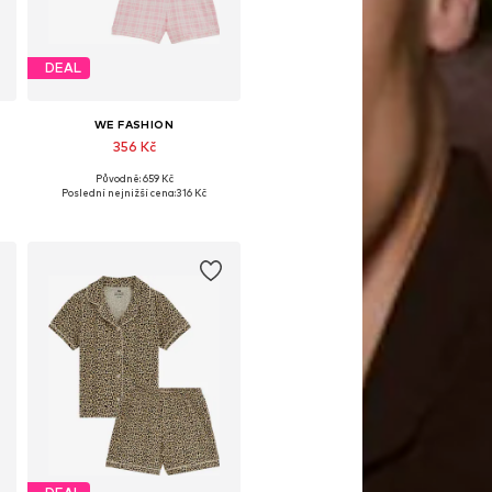
DEAL
WE FASHION
356 Kč
Původně: 659 Kč
Dostupné velikosti: 134-140
Poslední nejnižší cena:
316 Kč
Přidat do košíku