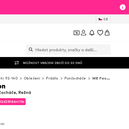
CZ
MOŽNOST VRÁCENÍ ZBOŽÍ DO 30 DNŮ
ti 92-140
Oblečení
Prádlo
Punčocháče
WE Fashion Punčocháče
on
čocháče, Režná
02
d
23
h
56
m
11
s
02
d
23
h
56
m
11
s
5 Kč
5 Kč