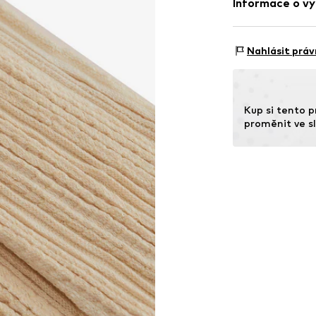
Informace o vý
Položka č.
WEFe
Země původu: Č
WE Fashion
Reactorweg 101
Nahlásit práv
3542AD Utecht
NL
wecustomerser
Kup si tento p
proměnit ve sl