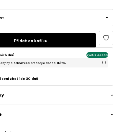
st
Přidat do košíku
ních dnů
Rychlé dodání
, aby byla zobrazena přesnější dodací lhůta.
cení zboží do 30 dnů
ky
ý
e
ý povrch
avlna, 37% Polyamid - PA, 3% Elastan