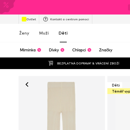
Outlet
Kontakt a centrum pomoci
Ženy
Muži
Děti
Miminka
Dívky
Chlapci
Značky
BEZPLATNÁ DOPRAVA* & VRÁCENÍ ZBOŽÍ
Děti
Téměř vy