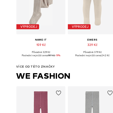
VÝPRODEJ
VÝPRODEJ
NAME IT
EWERS
159 Kč
329 Kč
Původně: 329 Kč
Původně: 379 Kč
Dostupné v mnoha velikostech
Dostupné velikosti: 98-104, 1
Poslední nejnižší cena:
197 Kč
-19%
Poslední nejnižší cena:
242 Kč
Přidat do košíku
Přidat do košíku
VÍCE OD TÉTO ZNAČKY
WE FASHION