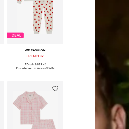
DEAL
WE FASHION
Od 401 Kč
Původně: 889 Kč
16, 122-128, 146-152
Dostupné v mnoha velikostech
Poslední nejnižší cena:
356 Kč
Přidat do košíku