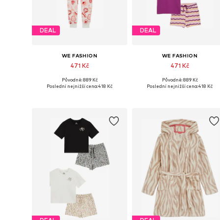
DEAL
DEAL
WE FASHION
WE FASHION
471 Kč
471 Kč
Původně: 889 Kč
Původně: 889 Kč
Dostupné velikosti: 122-128, 134-140, 146-152, 158-164
Dostupné velikosti: 170-176
Poslední nejnižší cena:
418 Kč
Poslední nejnižší cena:
418 Kč
Přidat do košíku
Přidat do košíku