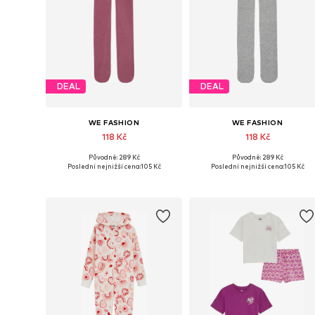
DEAL
DEAL
WE FASHION
WE FASHION
118 Kč
118 Kč
Původně: 289 Kč
Původně: 289 Kč
Dostupné velikosti: 110-116, 134-140, 146-152, 158-164
Dostupné velikosti: 110-1
Poslední nejnižší cena:
105 Kč
Poslední nejnižší cena:
105 Kč
Přidat do košíku
Přidat do košíku