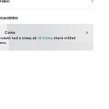
robci
6fp001000001
ína
ní problém
vice@wefashion.com
Coins
rodukt teď a získej až 
+5 Coins
, které můžeš 
evu.