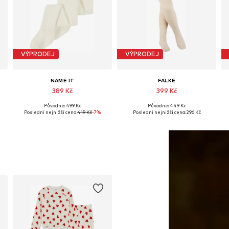
VÝPRODEJ
VÝPRODEJ
NAME IT
FALKE
389 Kč
399 Kč
Původně: 499 Kč
Původně: 449 Kč
10-116, 122-128, 134-146
Dostupné v mnoha velikostech
Dostupné v mnoha velikostech
Poslední nejnižší cena:
419 Kč
-7%
Poslední nejnižší cena:
296 Kč
Přidat do košíku
Přidat do košíku