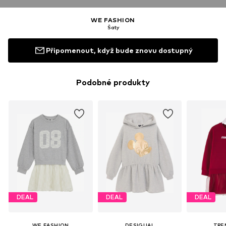
WE FASHION
Šaty
Připomenout, když bude znovu dostupný
Podobné produkty
DEAL
DEAL
DEAL
WE FASHION
DESIGUAL
TRE