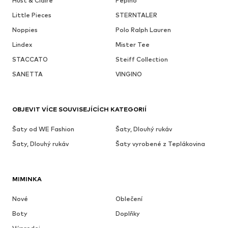
Hust & Claire
Pepino
Little Pieces
STERNTALER
Noppies
Polo Ralph Lauren
Lindex
Mister Tee
STACCATO
Steiff Collection
SANETTA
VINGINO
OBJEVIT VÍCE SOUVISEJÍCÍCH KATEGORIÍ
Šaty od WE Fashion
Šaty, Dlouhý rukáv
Šaty, Dlouhý rukáv
Šaty vyrobené z Teplákovina
MIMINKA
Nové
Oblečení
Boty
Doplňky