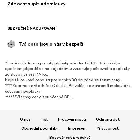
Zde odstoupit od smlouvy
BEZPEČNÉ NAKUPOVANÍ
 Tvá data jsou u nás v bezpečí
*Doručení zdarma pro objednávky v hodnotě 499 Kč a vyšší, v
opačném případě se na objednávku vztahuje poštovné a poplatky
za služby ve výši 49 Kč.
Nejnižší celková cena za posledních 30 dní před snížením ceny.
****Zdarma ze všech českých sítí. Při volání ze zahraničí mohou být
účtovány poplatky.
******Všechny ceny jsou včetně DPH.
O nás
Tisk
Pracovní místa
Ochrana dat
Obchodní podmínky
Impresum
Přístupnost
Bezpečnost produktů