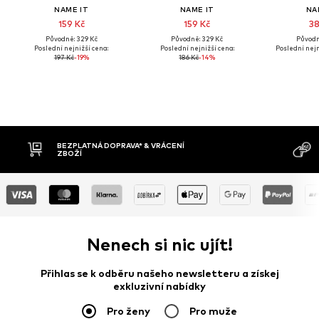
NAME IT
NAME IT
NA
159 Kč
159 Kč
38
Původně: 329 Kč
Původně: 329 Kč
Původn
Poslední nejnižší cena:
Poslední nejnižší cena:
Poslední nejn
197 Kč
-19%
186 Kč
-14%
BEZPLATNÁ DOPRAVA* & VRÁCENÍ
ZBOŽÍ
Nenech si nic ujít!
Přihlas se k odběru našeho newsletteru a získej
exkluzivní nabídky
Pro ženy
Pro muže