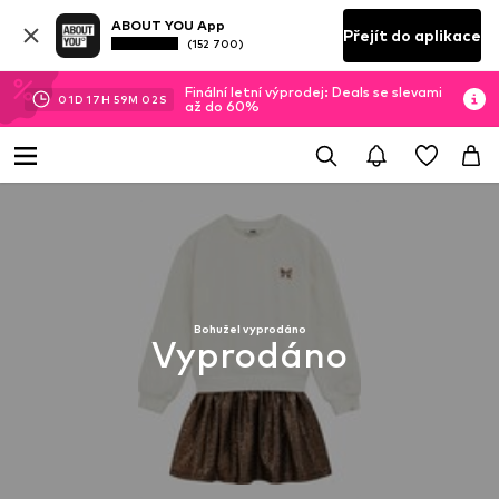
ABOUT YOU App
Přejít do aplikace
(152 700)
Finální letní výprodej: Deals se slevami
01
D
17
H
59
M
02
S
až do 60%
Bohužel vyprodáno
Vyprodáno