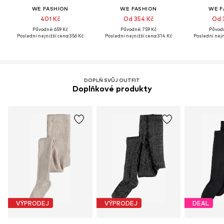
WE FASHION
WE FASHION
WE F
401 Kč
Od 354 Kč
Od 
Původně: 659 Kč
Původně: 759 Kč
Původn
Poslední nejnižší cena:
356 Kč
Poslední nejnižší cena:
314 Kč
Poslední nejn
DOPLŇ SVŮJ OUTFIT
Doplňkové produkty
VÝPRODEJ
VÝPRODEJ
DEAL