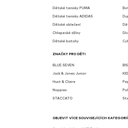
Dětské tenisky PUMA
Bo
Dětské tenisky ADIDAS
Du
Dětské oblečení
Dě
Chlapecké džíny
Dív
Dětské batohy
Cy
ZNAČKY PRO DĚTI
BLUE SEVEN
BI
Jack & Jones Junior
KI
Hust & Claire
Pe
Noppies
Po
STACCATO
Ste
OBJEVIT VÍCE SOUVISEJÍCÍCH KATEGORIÍ