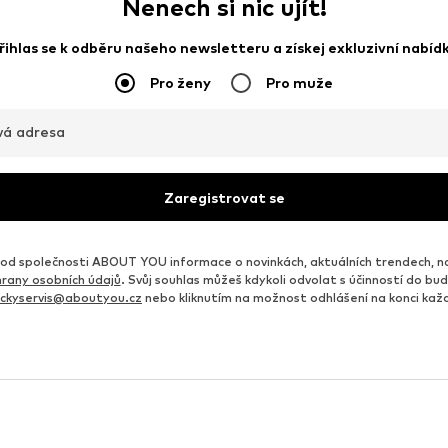
Nenech si nic ujít!
řihlas se k odběru našeho newsletteru a získej exkluzivní nabíd
Pro ženy
Pro muže
vá adresa
Zaregistrovat se
d společnosti ABOUT YOU informace o novinkách, aktuálních trendech, n
rany osobních údajů
. Svůj souhlas můžeš kdykoli odvolat s účinností do b
ickyservis@aboutyou.cz
nebo kliknutím na možnost odhlášení na konci ka