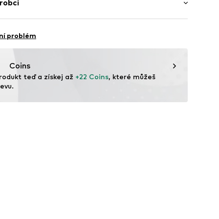
robci
angladéš
ní problém
vice@wefashion.com
Coins
rodukt teď a získej až 
+22 Coins
, které můžeš 
evu.