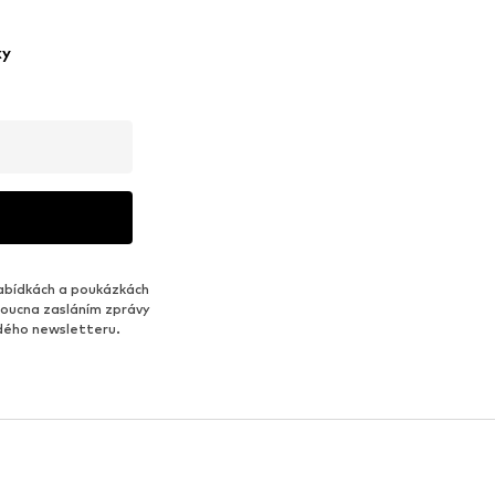
ky
abídkách a poukázkách
udoucna zasláním zprávy
ždého newsletteru.