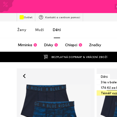
Outlet
Kontakt a centrum pomoci
Ženy
Muži
Děti
Miminka
Dívky
Chlapci
Značky
BEZPLATNÁ DOPRAVA* & VRÁCENÍ ZBOŽÍ
Děti
3 ks v bale
176 Kč za 
Téměř vy