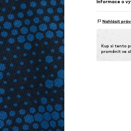
Informace o vý
Země původu: B
WE Fashion
Reactorweg 101
Nahlásit práv
3542AD Utecht
NL
wecustomerser
Kup si tento p
proměnit ve sl