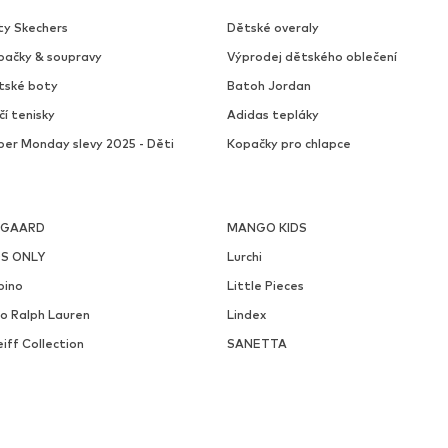
ty Skechers
Dětské overaly
pačky & soupravy
Výprodej dětského oblečení
tské boty
Batoh Jordan
čí tenisky
Adidas tepláky
ber Monday slevy 2025 - Děti
Kopačky pro chlapce
SGAARD
MANGO KIDS
DS ONLY
Lurchi
pino
Little Pieces
lo Ralph Lauren
Lindex
iff Collection
SANETTA