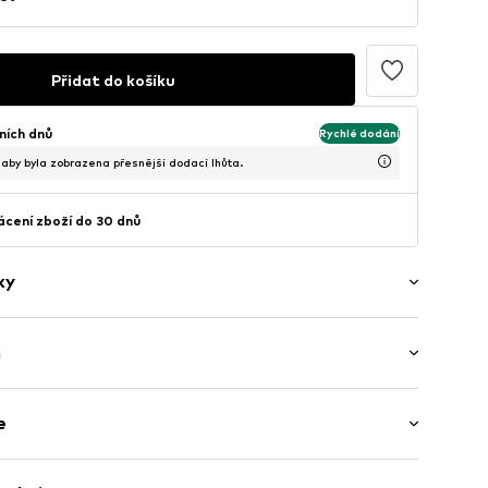
Přidat do košíku
ních dnů
Rychlé dodání
, aby byla zobrazena přesnější dodací lhůta.
cení zboží do 30 dnů
ky
h
ojv001000001
 balení
e
: 95% Bavlna, 5% Elastan