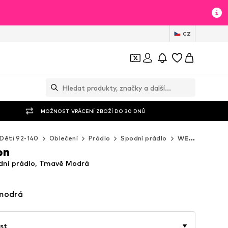
CZ
MOŽNOST VRÁCENÍ ZBOŽÍ DO 30 DNŮ
Děti 92-140
Oblečení
Prádlo
Spodní prádlo
WE Fashion Spodní prádlo
on
dní prádlo, Tmavě Modrá
modrá
st