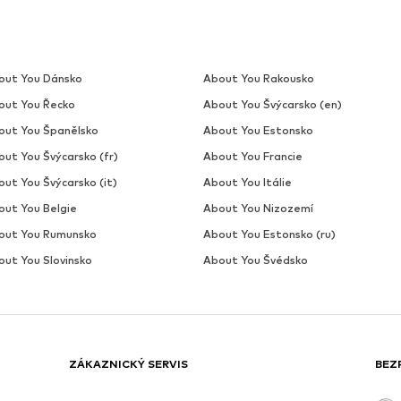
out You Dánsko
About You Rakousko
out You Řecko
About You Švýcarsko (en)
out You Španělsko
About You Estonsko
out You Švýcarsko (fr)
About You Francie
ut You Švýcarsko (it)
About You Itálie
out You Belgie
About You Nizozemí
out You Rumunsko
About You Estonsko (ru)
out You Slovinsko
About You Švédsko
ZÁKAZNICKÝ SERVIS
BEZ