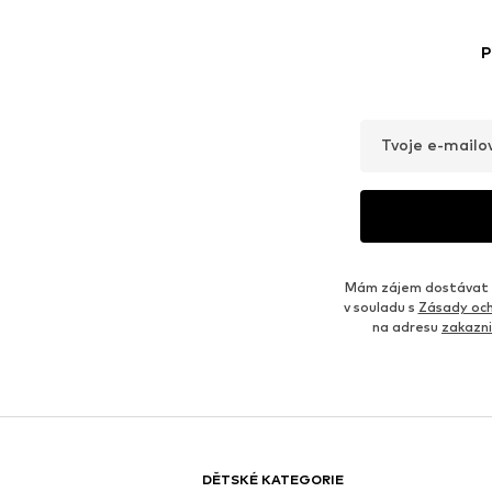
P
Tvoje e-mailo
Mám zájem dostávat o
v souladu s
Zásady och
na adresu
zakazn
DĚTSKÉ KATEGORIE