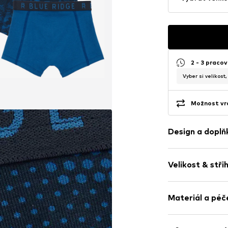
2 - 3 pracov
Vyber si velikost
Možnost vrá
Design a doplň
žerzej
Velikost & stři
Položka č.
WEFd
Balení: 3 ks v
Materiál a péč
Vrchní materiál