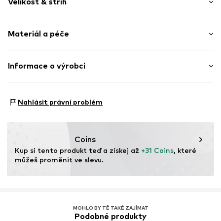
Velikost & střih
Pletené oděvy
Rolák
Délka rukávu: Dlouhý rukáv
Žebrová pletenina
Materiál a péče
Délka: Normální délka
Měkký povrch
Střih: Normální střih
Položka č.
WEFc79t001000001
Materiál: 50% Viskóza, 28% Polyester - PES, 22%
Informace o výrobci
Polyamid - PA
WE Fashion
Typ materiálu: Jemný úplet
Reactorweg 101
Země původu: Čína
Nahlásit právní problém
3542AD Utecht
NL
wecustomerservice@wefashion.com
Coins
Kup si tento produkt teď a získej až 
+31 Coins
, které 
můžeš proměnit ve slevu.
MOHLO BY TĚ TAKÉ ZAJÍMAT
Podobné produkty