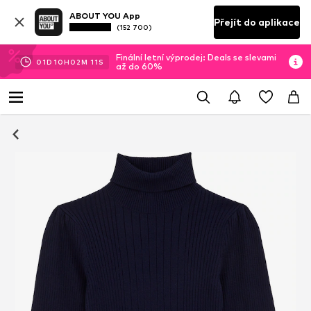
ABOUT YOU App
Přejít do aplikace
(152 700)
Finální letní výprodej: Deals se slevami
01
D
10
H
02
M
10
S
až do 60%