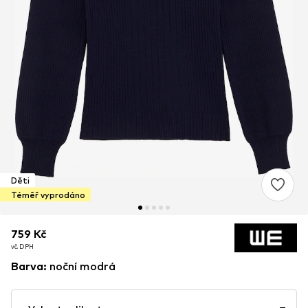
Děti
Téměř vyprodáno
759 Kč
759 Kč
759 Kč
vč. DPH
vč. DPH
vč. DPH
Barva
:
noční modrá