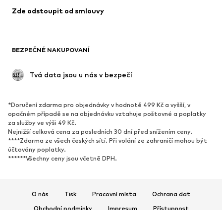
Zde odstoupit od smlouvy
BEZPEČNÉ NAKUPOVANÍ
 Tvá data jsou u nás v bezpečí
*Doručení zdarma pro objednávky v hodnotě 499 Kč a vyšší, v
opačném případě se na objednávku vztahuje poštovné a poplatky
za služby ve výši 49 Kč.
Nejnižší celková cena za posledních 30 dní před snížením ceny.
****Zdarma ze všech českých sítí. Při volání ze zahraničí mohou být
účtovány poplatky.
******Všechny ceny jsou včetně DPH.
O nás
Tisk
Pracovní místa
Ochrana dat
Obchodní podmínky
Impresum
Přístupnost