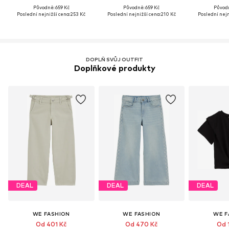
Původně: 659 Kč
Původně: 659 Kč
Původn
Poslední nejnižší cena:
253 Kč
Poslední nejnižší cena:
210 Kč
Poslední nejn
DOPLŇ SVŮJ OUTFIT
Doplňkové produkty
DEAL
DEAL
DEAL
WE FASHION
WE FASHION
WE F
Od 401 Kč
Od 470 Kč
Od 