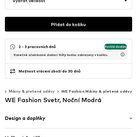
Vybrat velikost
Přidat do košíku
2 - 3 pracovních dnů
Rychlé dodání
Konečné očekávané dodací lhůty budou zobrazeny v košíku.
Možnost vrácení zboží do 30 dnů
ní
Mikiny & pletené oděvy
WE Fashion Mikiny & pletené oděvy
WE Fashion Svetr, Noční Modrá
Design a doplňky
Jednobarevný