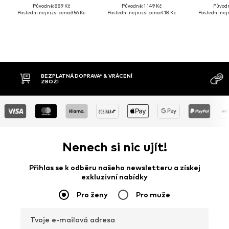
Původně: 889 Kč
Původně: 1 149 Kč
Původn
Poslední nejnižší cena:
356 Kč
Poslední nejnižší cena:
418 Kč
Poslední nejn
ENÍ
M
DOBÍRKA
D
Nenech si nic ujít!
Přihlas se k odběru našeho newsletteru a získej
exkluzivní nabídky
Pro ženy
Pro muže
Tvoje e-mailová adresa