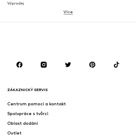
Výprodej
Více
DÍVKY
Děti 92-140
Teenageři 140-176
CHLAPCI
Děti 92-140
Teenageři 140-176
ZNAČKY
Next
Nike Sportswear
ADIDAS ORIGINALS
NAME IT
ZÁKAZNICKÝ SERVIS
SUPERFIT
ADIDAS SPORTSWEAR
Centrum pomoci a kontakt
NIKE
Jordan
Spolupráce s tvůrci
Oblast dodání
Outlet