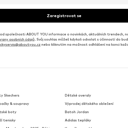
Zaregistrovat se
d společnosti ABOUT YOU informace o novinkách, aktuálních trendech, n
rany osobních údajů
. Svůj souhlas můžeš kdykoli odvolat s účinností do b
ickyservis@aboutyou.cz
nebo kliknutím na možnost odhlášení na konci ka
ty Skechers
Dětské overaly
pačky & soupravy
Výprodej dětského oblečení
tské boty
Batoh Jordan
čí tenisky
Adidas tepláky