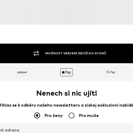
MOŽNOST VRÁCENÍ ZBOŽÍ DO 30 DNŮ
Nenech si nic ujít!
řihlas se k odběru našeho newsletteru a získej exkluzivní nabíd
Pro ženy
Pro muže
vá adresa