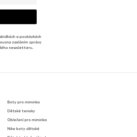
abídkách a poukázkách
udoucna zasláním zprávy
ždého newsletteru.
Boty pro miminka
Dětské tenisky
Oblečení pro miminka
Nike boty dětské