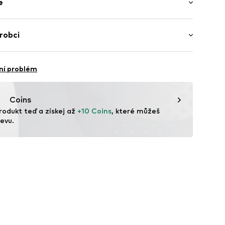
e
í střih
u
d13001000001
Bavlna
robci
Jemný úplet
angladéš
ní problém
vice@wefashion.com
Coins
rodukt teď a získej až 
+10 Coins
, které můžeš 
evu.