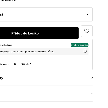
st
Přidat do košíku
ních dnů
Rychlé dodání
, aby byla zobrazena přesnější dodací lhůta.
cení zboží do 30 dnů
ky
h
y
 Dlouhý rukáv
raj