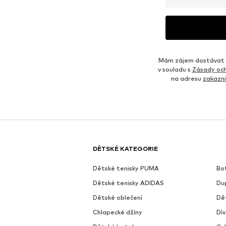
Mám zájem dostávat o
v souladu s
Zásady och
na adresu
zakazn
DĚTSKÉ KATEGORIE
Dětské tenisky PUMA
Bo
Dětské tenisky ADIDAS
Du
Dětské oblečení
Dě
Chlapecké džíny
Dív