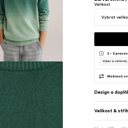
Velikost
Vybrat veliko
2 - 3 pracov
Vyber si velikost
Možnost vrá
Design a doplň
Průběh barev
Velikost & stři
Pletené oděv
Kulatý výstřih
Délka rukávu:
Žebrovaný ok