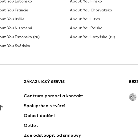
out You Estonsko
About You Finsko
out You Francie
About You Chorvatsko
ut You Itálie
About You Litva
out You Nizozemí
About You Polsko
out You Estonsko (ru)
About You Lotyšsko (ru)
out You Švédsko
ZÁKAZNICKÝ SERVIS
BEZ
Centrum pomoci a kontakt
Spolupráce s tvůrci
Oblast dodání
Outlet
Zde odstoupit od smlouvy