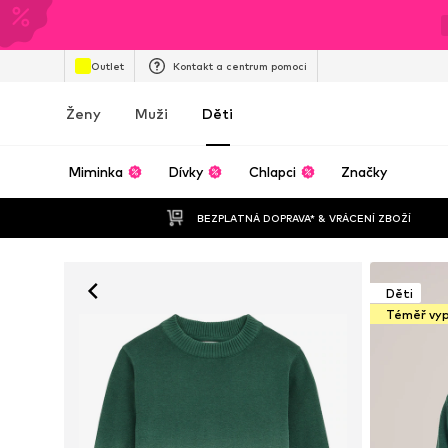
Outlet
Kontakt a centrum pomoci
Ženy
Muži
Děti
Miminka
Dívky
Chlapci
Značky
BEZPLATNÁ DOPRAVA* & VRÁCENÍ ZBOŽÍ
Děti
Téměř vy