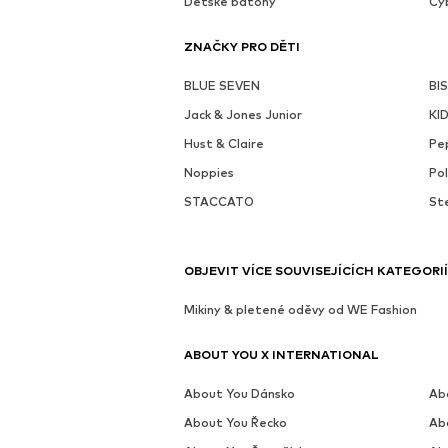
Dětské batohy
Cy
ZNAČKY PRO DĚTI
BLUE SEVEN
BI
Jack & Jones Junior
KI
Hust & Claire
Pe
Noppies
Po
STACCATO
Ste
OBJEVIT VÍCE SOUVISEJÍCÍCH KATEGORIÍ
Mikiny & pletené oděvy od WE Fashion
ABOUT YOU X INTERNATIONAL
About You Dánsko
Ab
About You Řecko
Ab