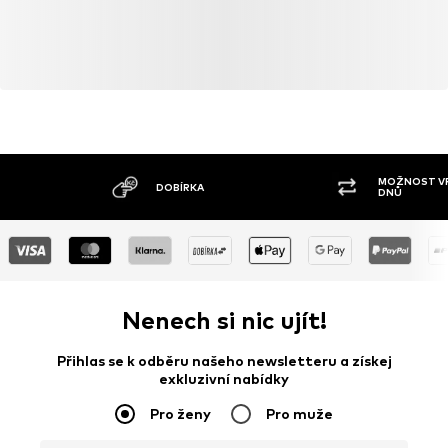
MOŽNOST VR
DOBÍRKA
DNŮ
Nenech si nic ujít!
Přihlas se k odběru našeho newsletteru a získej
exkluzivní nabídky
Pro ženy
Pro muže