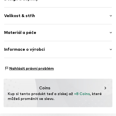
Jednobarevný
Velikost & střih
žerzej
Kulatý výstřih
Délka rukávu: Poloviční rukáv
Krajka
Materiál a péče
Délka: Normální délka
Popuštěná ramena
Střih: Normální střih
Strukturovaný povrch
Materiál: 100% Bavlna
Informace o výrobci
Položka č.
WEFehqt001000001
Země původu: Indie
WE Fashion
Reactorweg 101
Nahlásit právní problém
3542AD Utecht
NL
wecustomerservice@wefashion.com
Coins
Kup si tento produkt teď a získej až 
+8 Coins
, které 
můžeš proměnit ve slevu.