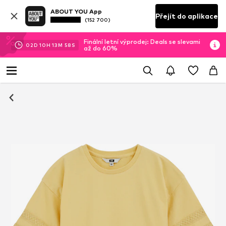
ABOUT YOU App
Přejít do aplikace
(152 700)
Finální letní výprodej: Deals se slevami
02
D
10
H
13
M
57
S
až do 60%