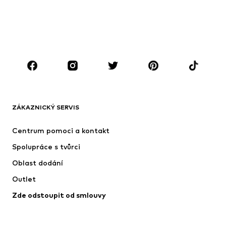
Děti 92-140
Teenageři 140-176
CHLAPCI
Děti 92-140
Teenageři 140-176
ZNAČKY
Next
Nike Sportswear
ADIDAS ORIGINALS
NAME IT
ZÁKAZNICKÝ SERVIS
SUPERFIT
ADIDAS SPORTSWEAR
Centrum pomoci a kontakt
NIKE
Jordan
Spolupráce s tvůrci
Oblast dodání
Outlet
Zde odstoupit od smlouvy