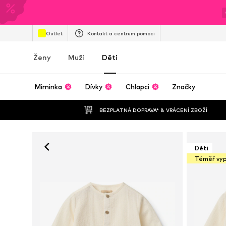
Outlet
Kontakt a centrum pomoci
Ženy
Muži
Děti
Miminka
Dívky
Chlapci
Značky
BEZPLATNÁ DOPRAVA* & VRÁCENÍ ZBOŽÍ
Děti
Téměř vy