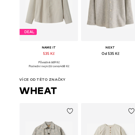
DEAL
NAME IT
NEXT
535 Kč
Od 535 Kč
Původně: 669 Kč
Dostupné v mnoha velikostech
Dostupné v mnoha velikostech
Poslední nejnižší cena:
468 Kč
Přidat do košíku
Přidat do košíku
VÍCE OD TÉTO ZNAČKY
WHEAT