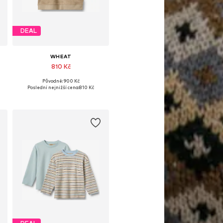
DEAL
WHEAT
810 Kč
Původně: 900 Kč
Dostupné v mnoha velikostech
Poslední nejnižší cena:
810 Kč
Přidat do košíku