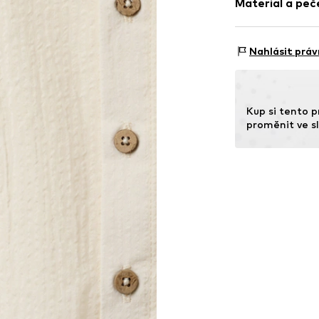
Materiál a péč
Střih: Klasický
Postranní roz
Lemovaný výs
Materiál: 100% 
Strukturovan
Nahlásit práv
Země původu: Č
Měkký povrch
Materiál příj
Knoflíkové za
Kup si tento p
proměnit ve sl
Položka č.
6658-