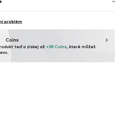
e
 střih
parky
třih
Bavlna (z ekologického zemědělství)
ý povrch
ní problém
ína
emný na kůži
Coins
pínání
rodukt teď a získej až 
+38 Coins
, které můžeš 
evu.
369-GOTS-00817-0414