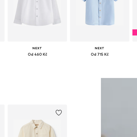
NEXT
NEXT
Od 460 Kč
Od 715 Kč
Dostupné v mnoha velikostech
Dostupné v mnoha velikostech
Přidat do košíku
Přidat do košíku