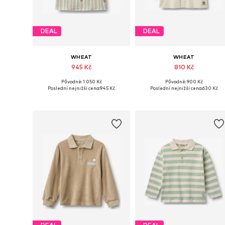
DEAL
DEAL
WHEAT
WHEAT
945 Kč
810 Kč
Původně: 1 050 Kč
Původně: 900 Kč
Dostupné velikosti: 98, 104, 110, 116
Dostupné velikosti: 62, 68, 86
Poslední nejnižší cena:
945 Kč
Poslední nejnižší cena:
630 Kč
Přidat do košíku
Přidat do košíku