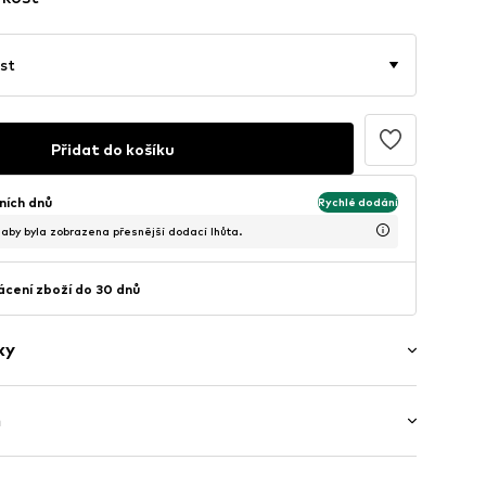
st
Přidat do košíku
ních dnů
Rychlé dodání
, aby byla zobrazena přesnější dodací lhůta.
cení zboží do 30 dnů
ky
ý
h
 Dlouhý rukáv