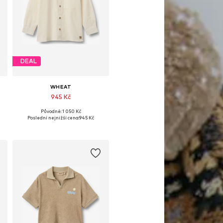
DEAL
WHEAT
945 Kč
Původně: 1 050 Kč
98, 104, 110, 116, 122, 128
Dostupné velikosti: 98, 104, 116, 122
Poslední nejnižší cena:
945 Kč
Přidat do košíku