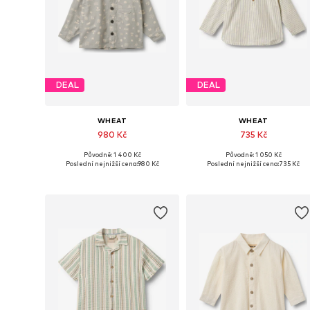
DEAL
DEAL
WHEAT
WHEAT
980 Kč
735 Kč
Původně: 1 400 Kč
Původně: 1 050 Kč
Dostupné v mnoha velikostech
Dostupné velikosti: 
Poslední nejnižší cena:
980 Kč
Poslední nejnižší cena:
735 Kč
Přidat do košíku
Přidat do košíku