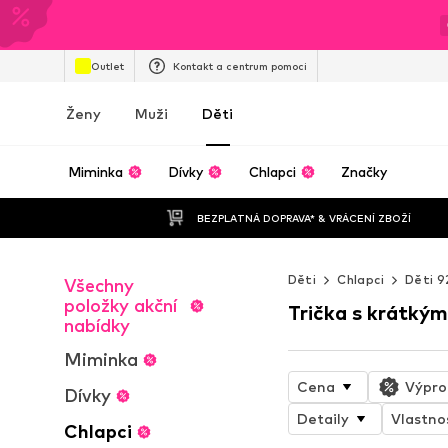
Outlet
Kontakt a centrum pomoci
Ženy
Muži
Děti
Miminka
Dívky
Chlapci
Značky
BEZPLATNÁ DOPRAVA* & VRÁCENÍ ZBOŽÍ
Děti
Chlapci
Děti 9
Všechny
položky akční
Trička s krátký
nabídky
Miminka
Cena
Výpro
Dívky
Detaily
Vlastno
Chlapci