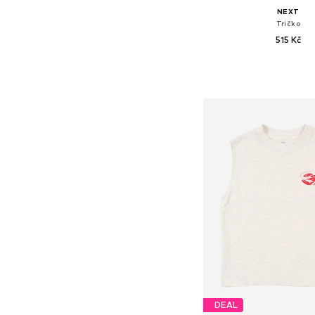
NEXT
Tričko
515 Kč
Dostupné velikosti: 
Přidat do koš
DEAL