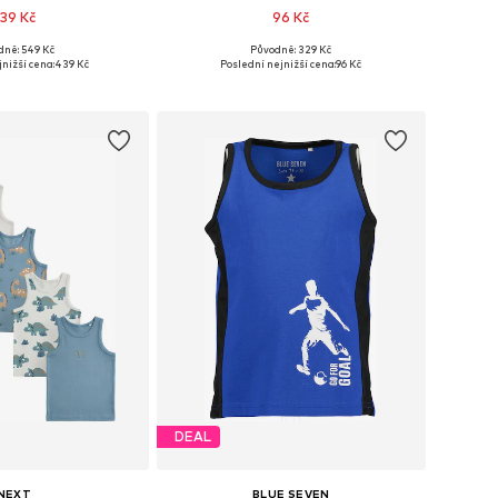
39 Kč
96 Kč
dně: 549 Kč
Původně: 329 Kč
mnoha velikostech
Dostupné velikosti: 98, 104, 110, 116
nižší cena:
439 Kč
Poslední nejnižší cena:
96 Kč
 do košíku
Přidat do košíku
DEAL
NEXT
BLUE SEVEN