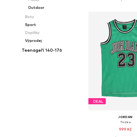
Přidat do koš
Outdoor
Boty
Sport
Doplňky
Výprodej
Teenageři 140-176
DEAL
JORDAN
Tričko
999 Kč