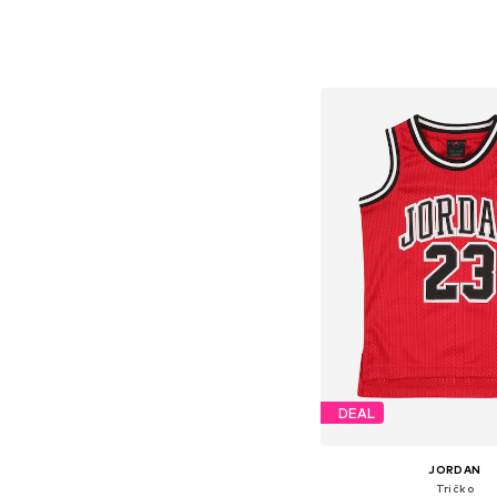
Přidat do koš
DEAL
JORDAN
Tričko