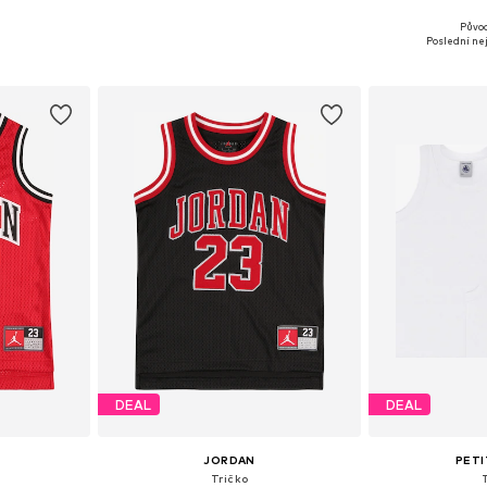
Půvo
Dostupné velikosti: 98-104, 110-116, 122-128, 134-140
Dostupné v mnoha velikostech
Dostupné v 
Poslední nej
íku
Přidat do košíku
Přidat
DEAL
DEAL
JORDAN
PETI
Tričko