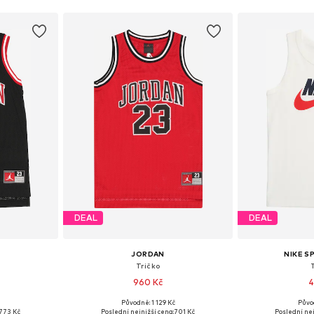
DEAL
DEAL
JORDAN
NIKE 
Tričko
960 Kč
4
č
Původně: 1 129 Kč
Půvo
Dostupné velikosti: 128-138, 138-147, 147-158, 158-170
Dostupné velikosti: 128-138, 138-147, 147-158, 158-170
Dostupné v 
773 Kč
Poslední nejnižší cena:
701 Kč
Poslední nej