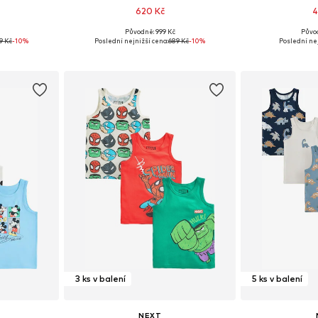
620 Kč
4
Původně: 999 Kč
Půvo
 110, 116, 122
Dostupné velikosti: 98, 104, 110, 116
Dostupné v 
9 Kč
-10%
Poslední nejnižší cena:
689 Kč
-10%
Poslední nej
íku
Přidat do košíku
Přidat
3 ks v balení
5 ks v balení
NEXT