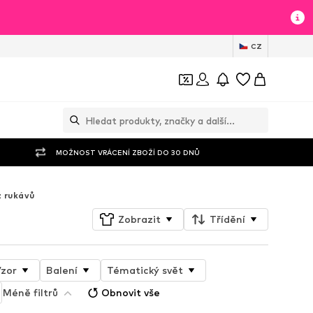
CZ
MOŽNOST VRÁCENÍ ZBOŽÍ DO 30 DNŮ
 rukávů
Zobrazit
Třídění
zor
Balení
Tématický svět
Méně filtrů
Obnovit vše