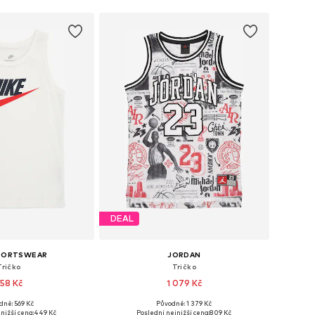
DEAL
SPORTSWEAR
JORDAN
Tričko
Tričko
58 Kč
1 079 Kč
dně: 569 Kč
Původně: 1 379 Kč
mnoha velikostech
Dostupné velikosti: 128-140, 147-163, 163-176
nižší cena:
449 Kč
Poslední nejnižší cena:
809 Kč