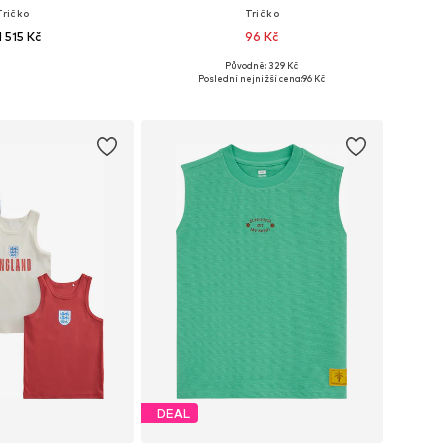
Tričko
Tričko
 515 Kč
96 Kč
Původně: 329 Kč
osti: 104, 116, 128
Dostupné velikosti: 98, 104, 110
Poslední nejnižší cena:
96 Kč
 do košíku
Přidat do košíku
DEAL