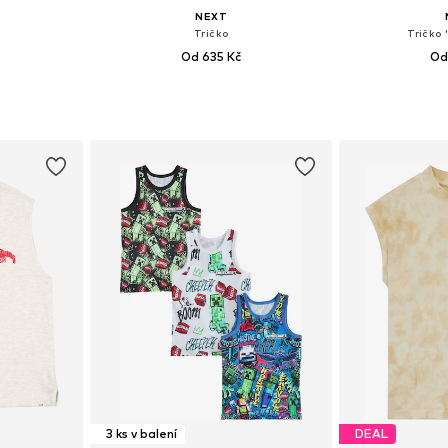
NEXT
Tričko
Tričko 
Od 635 Kč
Od
98, 104
Dostupné velikosti: 116, 134, 140, 170
Dostupné ve
íku
Přidat do košíku
Přidat
3 ks v balení
DEAL