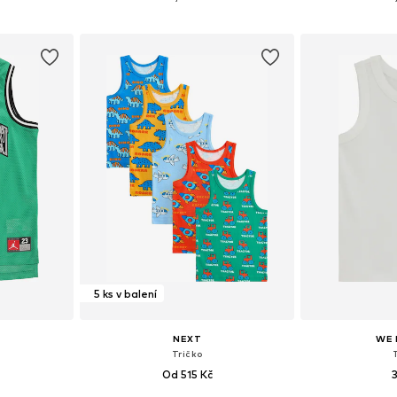
íku
Přidat do košíku
Přidat
5 ks v balení
NEXT
WE 
Tričko
Od 515 Kč