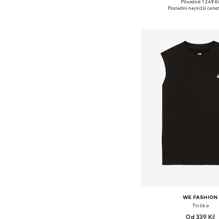
Původně: 1 249 K
Poslední nejnižší cena:
Přidat do koš
WE FASHION
Tričko
Od 339 Kč