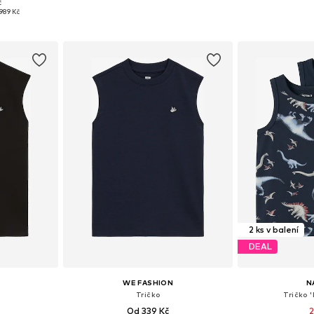
č
Dostupné velikosti: 128-138, 138-147, 147-158, 158-170
Dostupné velikosti: 92, 98, 116, 128
Dostupné v 
989 Kč
íku
Přidat do košíku
Přidat
2 ks v balení
DEAL
WE FASHION
N
Tričko
Tričko
Od 339 Kč
2