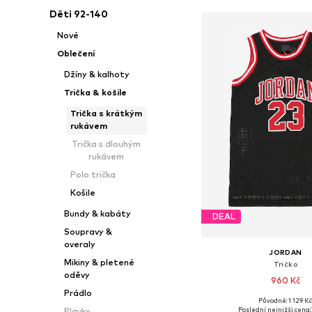
Děti 92-140
Nové
Oblečení
Džíny & kalhoty
Trička & košile
Trička s krátkým
rukávem
Trička s dlouhým
rukávem
Polo trička
Košile
Bundy & kabáty
DEAL
Soupravy &
overaly
JORDAN
Mikiny & pletené
Tričko
oděvy
960 Kč
Prádlo
Původně: 1 129 K
Poslední nejnižší cena:
Plavky