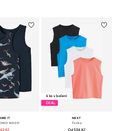
mnoha velikostech
Dostupné v mnoha velikostech
 do košíku
Přidat do košíku
4 ks v balení
DEAL
AME IT
NEXT
 'DINO NOOS'
Tričko
42 Kč
Od 536 Kč