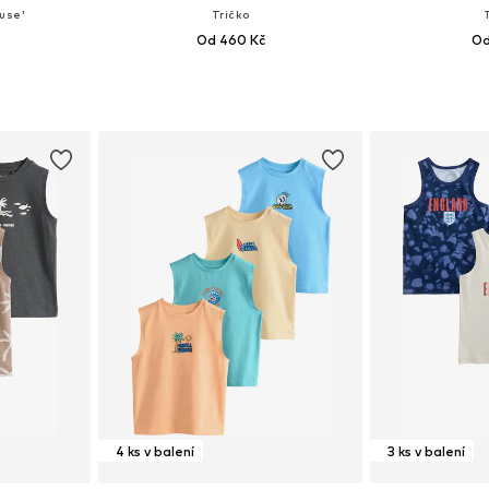
use'
Tričko
Od 460 Kč
Od
 104, 116
Dostupné velikosti: 116, 128, 140, 152
Dostupné velik
íku
Přidat do košíku
Přidat
4 ks v balení
3 ks v balení