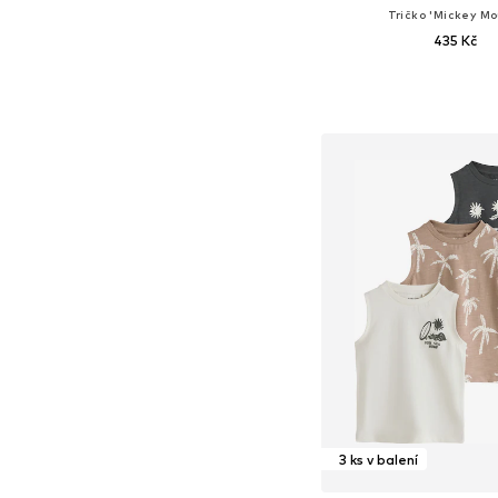
Tričko 'Mickey Mo
435 Kč
Dostupné velikosti: 98,
Přidat do koš
3 ks v balení