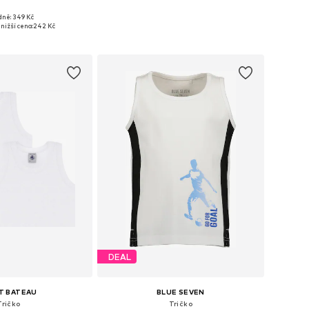
dně: 349 Kč
mnoha velikostech
Dostupné v mnoha velikostech
nižší cena:
242 Kč
 do košíku
Přidat do košíku
DEAL
T BATEAU
BLUE SEVEN
Tričko
Tričko