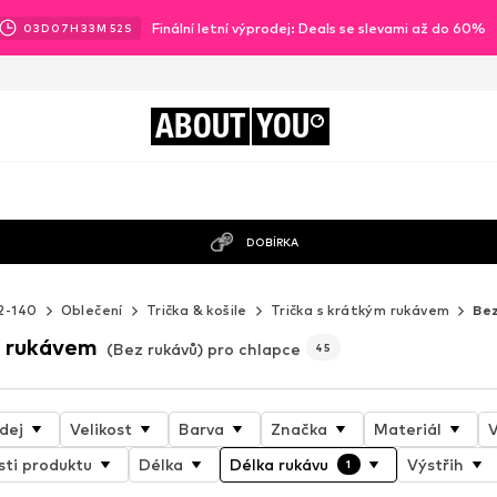
Finální letní výprodej: Deals se slevami až do 60%
03
D
07
H
33
M
49
S
ABOUT
YOU
DOBÍRKA
2-140
Oblečení
Trička & košile
Trička s krátkým rukávem
Bez
m rukávem
(Bez rukávů) pro chlapce
45
dej
Velikost
Barva
Značka
Materiál
V
sti produktu
Délka
Délka rukávu
Výstřih
1