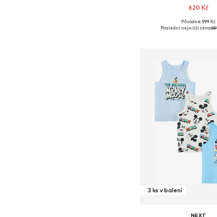
620 Kč
Původně: 999 Kč
Dostupné velikosti: 98, 104,
Poslední nejnižší cena:
68
Přidat do koš
3 ks v balení
NEXT