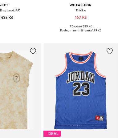
NEXT
WE FASHION
'England FA'
Tričko
 435 Kč
167 Kč
Původně: 399 Kč
likosti: 116, 128
Dostupné velikosti: 98-104, 110-116
Poslední nejnižší cena:
149 Kč
 do košíku
Přidat do košíku
DEAL