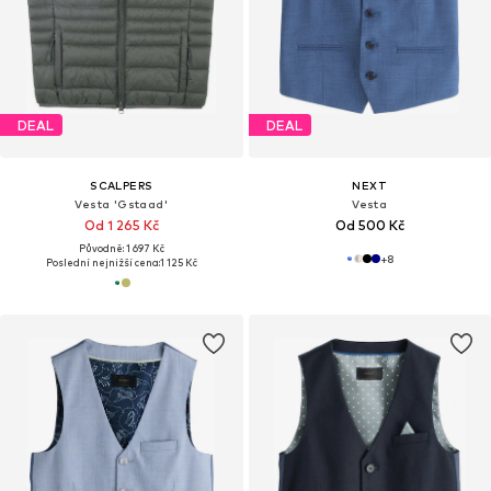
DEAL
DEAL
SCALPERS
NEXT
Vesta 'Gstaad'
Vesta
Od 1 265 Kč
Od 500 Kč
Původně: 1 697 Kč
+
8
Poslední nejnižší cena:
1 125 Kč