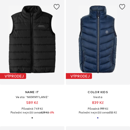
VÝPRODEJ
VÝPRODEJ
NAME IT
COLOR KIDS
Vesta 'NKMMYLANE'
Vesta
589 Kč
839 Kč
Původně: 749 Kč
Původně: 999 Kč
Poslední nejnižší cena:
629 Kč
-6%
Poslední nejnižší cena:
656 Kč