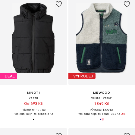
DEAL
VÝPRODEJ
MINOTI
LIEWOOD
Vesta
Vesta 'Vada'
Od 693 Kč
1 349 Kč
Původně: 1 100 Kč
Původně: 1 629 Kč
Poslední nejnižší cena:
616 Kč
Poslední nejnižší cena:
1 385 Kč
-2%