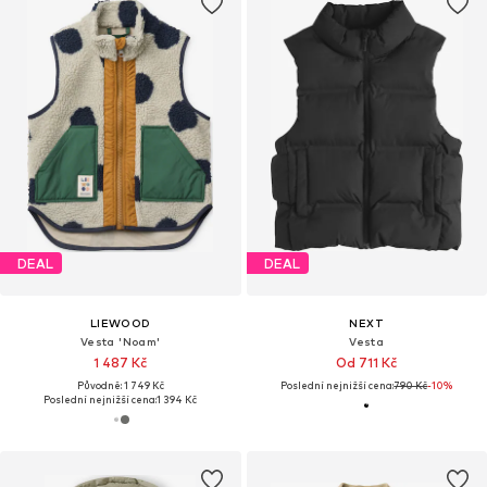
DEAL
DEAL
LIEWOOD
NEXT
Vesta 'Noam'
Vesta
1 487 Kč
Od 711 Kč
Původně: 1 749 Kč
Poslední nejnižší cena:
790 Kč
-10%
Poslední nejnižší cena:
1 394 Kč