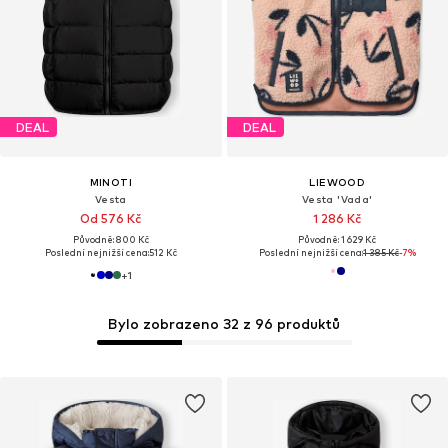
DEAL
DEAL
MINOTI
LIEWOOD
Vesta
Vesta 'Vada'
Od 576 Kč
1 286 Kč
Původně: 800 Kč
Původně: 1 629 Kč
Poslední nejnižší cena:
512 Kč
Poslední nejnižší cena:
1 385 Kč
-7%
+
1
Bylo zobrazeno 32 z 96 produktů