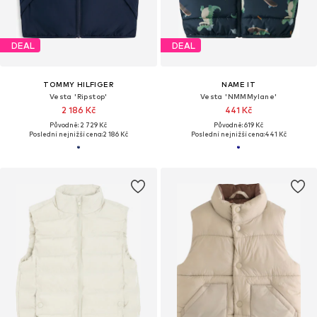
DEAL
DEAL
TOMMY HILFIGER
NAME IT
Vesta 'Ripstop'
Vesta 'NMMMylane'
2 186 Kč
441 Kč
Původně: 2 729 Kč
Původně: 619 Kč
Poslední nejnižší cena:
2 186 Kč
Poslední nejnižší cena:
441 Kč