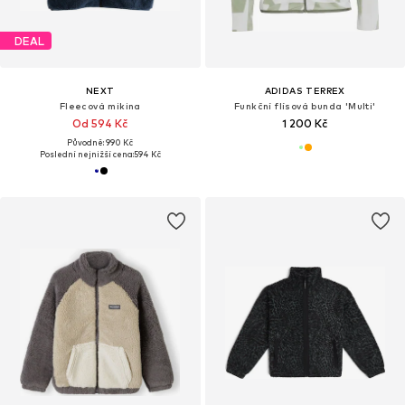
DEAL
NEXT
ADIDAS TERREX
Fleecová mikina
Funkční flísová bunda 'Multi'
Od 594 Kč
1 200 Kč
Původně: 990 Kč
Poslední nejnižší cena:
594 Kč