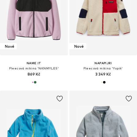
Nové
Nové
NAME IT
NAPAPIJRI
Fleecová mikina 'NKNMYLES'
Fleecová mikina 'Yupik'
869 Kč
3 349 Kč