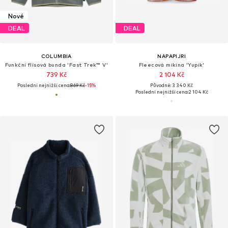
Nové
DEAL
DEAL
COLUMBIA
NAPAPIJRI
Funkční flísová bunda 'Fast Trek™ V'
Fleecová mikina 'Yupik'
739 Kč
2 104 Kč
Poslední nejnižší cena:
869 Kč
-15%
Původně: 3 340 Kč
Poslední nejnižší cena:
2 104 Kč