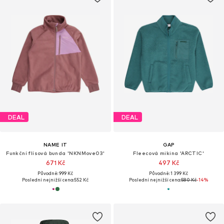
DEAL
DEAL
NAME IT
GAP
Funkční flísová bunda 'NKNMove03'
Fleecová mikina 'ARCTIC'
671 Kč
497 Kč
Původně: 999 Kč
Původně: 1 399 Kč
Poslední nejnižší cena:
552 Kč
Poslední nejnižší cena:
580 Kč
-14%