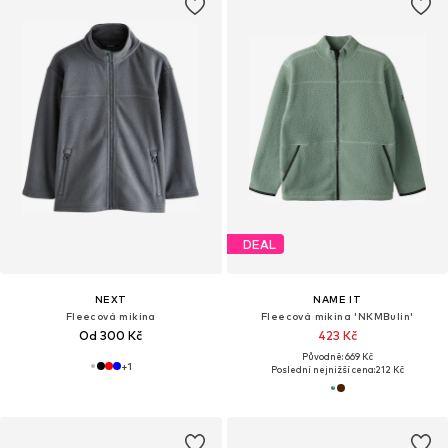
DEAL
NEXT
NAME IT
Fleecová mikina
Fleecová mikina 'NKMBulin'
Od 300 Kč
423 Kč
Původně: 669 Kč
+
1
Poslední nejnižší cena:
212 Kč