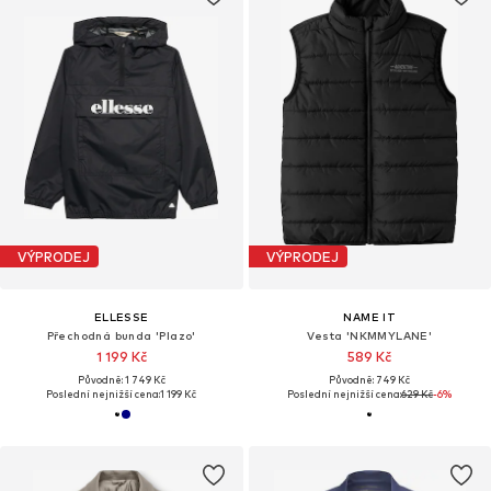
VÝPRODEJ
VÝPRODEJ
ELLESSE
NAME IT
Přechodná bunda 'Plazo'
Vesta 'NKMMYLANE'
1 199 Kč
589 Kč
Původně: 1 749 Kč
Původně: 749 Kč
Poslední nejnižší cena:
1 199 Kč
Poslední nejnižší cena:
629 Kč
-6%