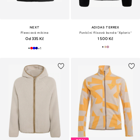
NEXT
ADIDAS TERREX
Fleecová mikina
Funkční flísová bunda 'Xploric'
Od 335 Kč
1 500 Kč
+
1