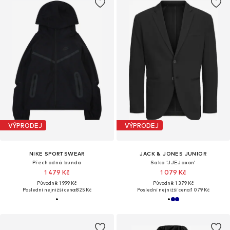
VÝPRODEJ
VÝPRODEJ
NIKE SPORTSWEAR
JACK & JONES JUNIOR
Přechodná bunda
Sako 'JJEJaxon'
1 479 Kč
1 079 Kč
Původně: 1 999 Kč
Původně: 1 379 Kč
Poslední nejnižší cena:
825 Kč
Poslední nejnižší cena:
1 079 Kč