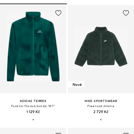
Nové
ADIDAS TERREX
NIKE SPORTSWEAR
Funkční flísová bunda 'MT'
Fleecová mikina
1 129 Kč
2 729 Kč