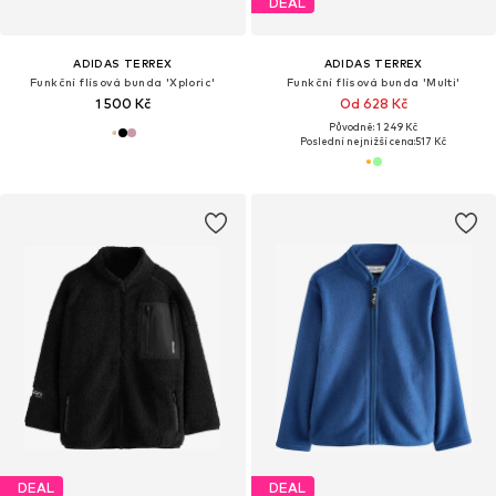
DEAL
ADIDAS TERREX
ADIDAS TERREX
Funkční flísová bunda 'Xploric'
Funkční flísová bunda 'Multi'
1 500 Kč
Od 628 Kč
Původně: 1 249 Kč
Poslední nejnižší cena:
517 Kč
DEAL
DEAL