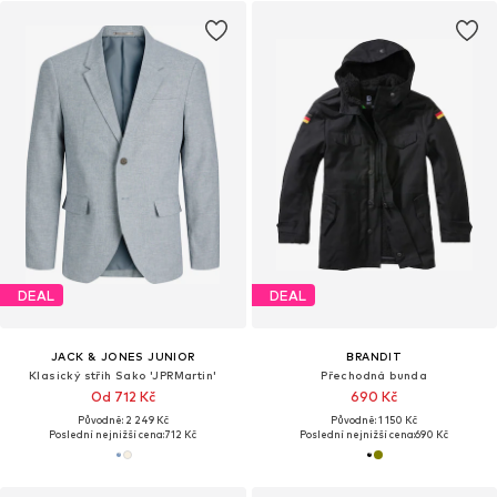
DEAL
DEAL
JACK & JONES JUNIOR
BRANDIT
Klasický střih Sako 'JPRMartin'
Přechodná bunda
Od 712 Kč
690 Kč
Původně: 2 249 Kč
Původně: 1 150 Kč
Poslední nejnižší cena:
712 Kč
Poslední nejnižší cena:
690 Kč