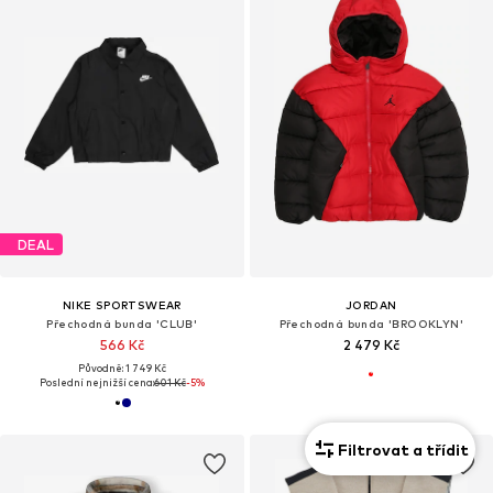
DEAL
NIKE SPORTSWEAR
JORDAN
Přechodná bunda 'CLUB'
Přechodná bunda 'BROOKLYN'
566 Kč
2 479 Kč
Původně: 1 749 Kč
Poslední nejnižší cena:
601 Kč
-5%
Filtrovat a třídit