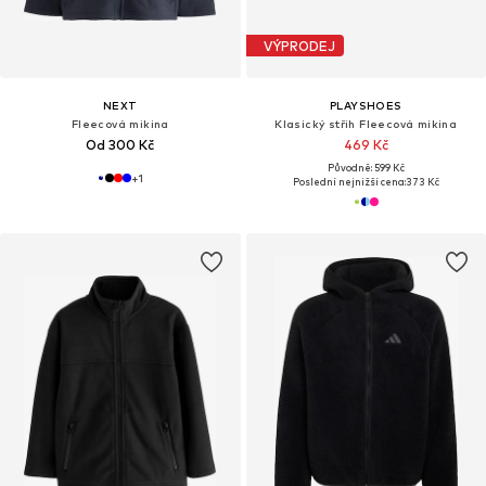
VÝPRODEJ
NEXT
PLAYSHOES
Fleecová mikina
Klasický střih Fleecová mikina
Od 300 Kč
469 Kč
Původně: 599 Kč
+
1
Poslední nejnižší cena:
373 Kč