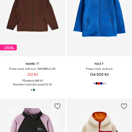
DEAL
NAME IT
NEXT
Fleecová mikina 'NKMBULIN'
Fleecová mikina
212 Kč
Od 300 Kč
Původně: 669 Kč
+
1
Poslední nejnižší cena:
212 Kč