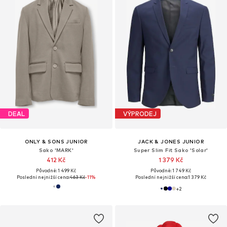
DEAL
VÝPRODEJ
ONLY & SONS JUNIOR
JACK & JONES JUNIOR
Sako 'MARK'
Super Slim Fit Sako 'Solar'
412 Kč
1 379 Kč
Původně: 1 499 Kč
Původně: 1 749 Kč
Poslední nejnižší cena:
463 Kč
-11%
Poslední nejnižší cena:
1 379 Kč
+
2