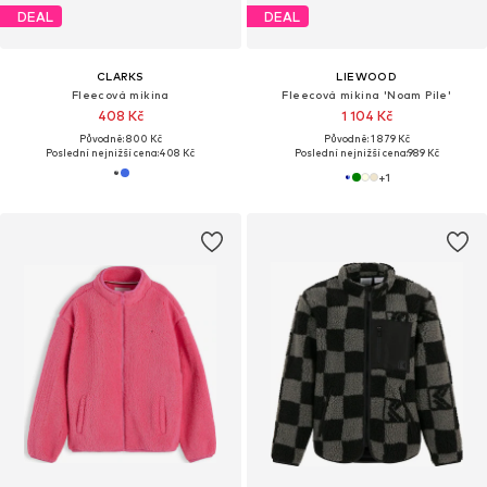
DEAL
DEAL
CLARKS
LIEWOOD
Fleecová mikina
Fleecová mikina 'Noam Pile'
408 Kč
1 104 Kč
Původně: 800 Kč
Původně: 1 879 Kč
Poslední nejnižší cena:
408 Kč
Poslední nejnižší cena:
989 Kč
+
1