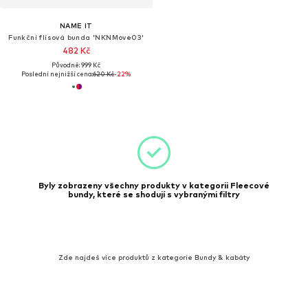
NAME IT
Funkční flísová bunda 'NKNMove03'
482 Kč
Původně: 999 Kč
Poslední nejnižší cena:
620 Kč
-22%
Byly zobrazeny všechny produkty v kategorii Fleecové
bundy, které se shodují s vybranými filtry
Zde najdeš více produktů z kategorie Bundy & kabáty