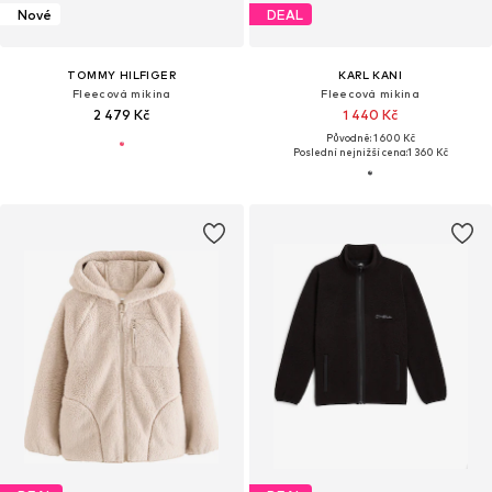
Nové
DEAL
TOMMY HILFIGER
KARL KANI
Fleecová mikina
Fleecová mikina
2 479 Kč
1 440 Kč
Původně: 1 600 Kč
Poslední nejnižší cena:
1 360 Kč