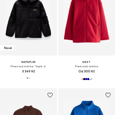
Nové
NAPAPIJRI
NEXT
Fleecová mikina 'Yupik 4'
Fleecová mikina
3 349 Kč
Od 300 Kč
+
1