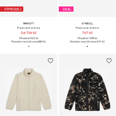
VÝPRODEJ
DEAL
MINOTI
O'NEILL
Fleecová mikina
Fleecová mikina
Od 736 Kč
767 Kč
Původně: 920 Kč
Původně: 1 599 Kč
Poslední nejnižší cena:
589 Kč
Poslední nejnižší cena:
767 Kč