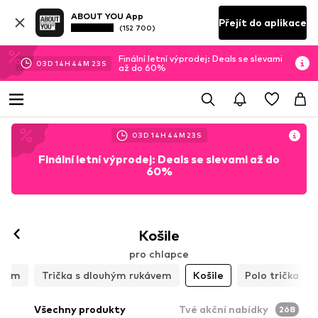
ABOUT YOU App
Přejít do aplikace
(152 700)
Finální letní výprodej: Deals se slevami
03
D
14
H
44
M
21
S
až do 60%
03
D
14
H
44
M
21
S
Finální letní výprodej: Deals se slevami až do
60%
Košile
pro chlapce
ávem
Trička s dlouhým rukávem
Košile
Polo trička
Všechny produkty
Tvé akční nabídky
268