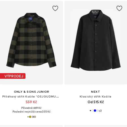
VÝPRODEJ
ONLY & SONS JUNIOR
NEXT
Přiléhavý střih Košile 'OSJGUDMUND'
Klasický střih Košile
559 Kč
Od 515 Kč
Původně: 669 Kč
+
3
Poslední nejnižší cena:
335 Kč