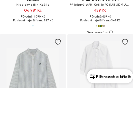
Klasický střih Košile
Přiléhavý střih Košile 'OSJGUDMUND'
Od 981 Kč
459 Kč
Původně: 1 090 Kč
Původně: 669 Kč
Poslední nejnižší cena:
927 Kč
Poslední nejnižší cena:
349 Kč
Filtrovat a třídit
DEAL
2 ks v balení
SCALPERS
NEXT