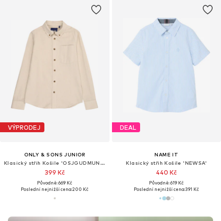
VÝPRODEJ
DEAL
ONLY & SONS JUNIOR
NAME IT
Klasický střih Košile 'OSJGUDMUND'
Klasický střih Košile 'NEWSA'
399 Kč
440 Kč
Původně: 669 Kč
Původně: 619 Kč
Poslední nejnižší cena:
200 Kč
Poslední nejnižší cena:
391 Kč