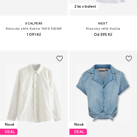
2 ks v balení
SCALPERS
NEXT
Klasický střih Košile 'NOS SIENA'
Klasický střih Košile
1 091 Kč
Od 395 Kč
Nové
Nové
DEAL
DEAL