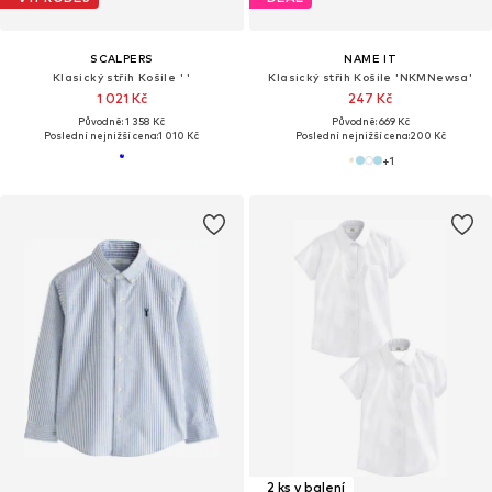
SCALPERS
NAME IT
Klasický střih Košile ' '
Klasický střih Košile 'NKMNewsa'
1 021 Kč
247 Kč
Původně: 1 358 Kč
Původně: 669 Kč
Poslední nejnižší cena:
1 010 Kč
Poslední nejnižší cena:
200 Kč
+
1
2 ks v balení