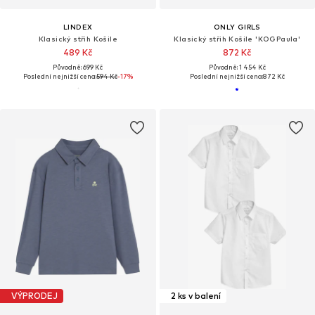
LINDEX
ONLY GIRLS
Klasický střih Košile
Klasický střih Košile 'KOGPaula'
489 Kč
872 Kč
Původně: 699 Kč
Původně: 1 454 Kč
Poslední nejnižší cena:
594 Kč
-17%
Poslední nejnižší cena:
872 Kč
VÝPRODEJ
2 ks v balení