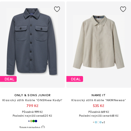
DEAL
DEAL
ONLY & SONS JUNIOR
NAME IT
Klasický střih Košile 'ONSNew Kodyl'
Klasický střih Košile 'NKMNewsa'
799 Kč
535 Kč
Původně: 999 Kč
Původně: 669 Kč
Poslední nejnižší cena:
620 Kč
Poslední nejnižší cena:
468 Kč
+
1