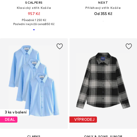
SCALPERS
NEXT
Klasický střih Košile
Přiléhavý střih Košile
957 Kč
Od 355 Kč
Původně: 1 250 Kč
Poslední nejnižší cena:
850 Kč
3 ks v balení
DEAL
VÝPRODEJ
CLARKS
ONLY & SONS JUNIOR