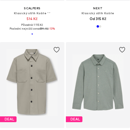
SCALPERS
NEXT
Klasický střih Košile ' '
Klasický střih Košile
514 Kč
Od 315 Kč
Původně: 1 115 Kč
Poslední nejnižší cena:
594 Kč
-13%
DEAL
DEAL