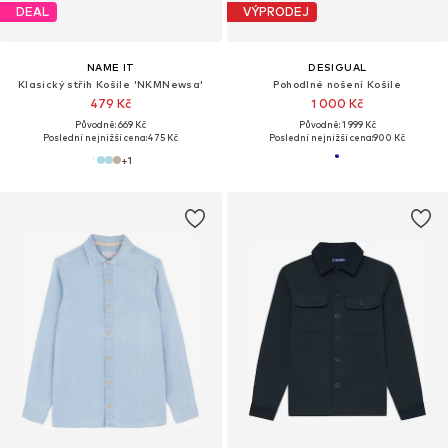
DEAL
VÝPRODEJ
NAME IT
DESIGUAL
Klasický střih Košile 'NKMNewsa'
Pohodlné nošení Košile
479 Kč
1 000 Kč
Původně: 669 Kč
Původně: 1 999 Kč
Poslední nejnižší cena:
475 Kč
Poslední nejnižší cena:
900 Kč
+
1