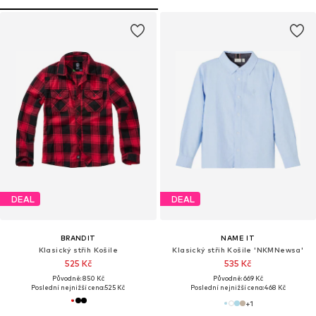
DEAL
DEAL
BRANDIT
NAME IT
Klasický střih Košile
Klasický střih Košile 'NKMNewsa'
525 Kč
535 Kč
Původně: 850 Kč
Původně: 669 Kč
Poslední nejnižší cena:
525 Kč
Poslední nejnižší cena:
468 Kč
+
1