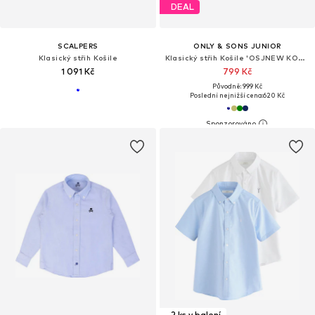
DEAL
SCALPERS
ONLY & SONS JUNIOR
Klasický střih Košile
Klasický střih Košile 'OSJNEW KODYL'
1 091 Kč
799 Kč
Původně: 999 Kč
Poslední nejnižší cena:
620 Kč
2 ks v balení