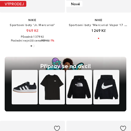
VÝPRODEJ
Nové
NIKE
NIKE
Sportovní boty 'Jr. Mercurial'
Sportovní boty 'Mercurial Vapor 17 Club'
949 Kč
1 249 Kč
Původně: 1 379 Kč
Poslední nejnižší cena:
959 Kč
-1%
Připrav se na akci!