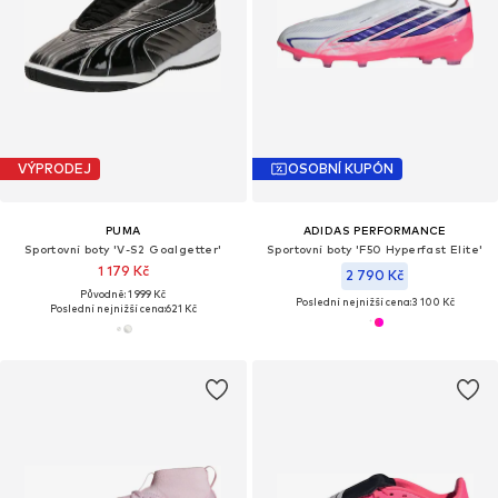
VÝPRODEJ
OSOBNÍ KUPÓN
PUMA
ADIDAS PERFORMANCE
Sportovní boty 'V-S2 Goalgetter'
Sportovní boty 'F50 Hyperfast Elite'
1 179 Kč
2 790 Kč
Původně: 1 999 Kč
Poslední nejnižší cena:
3 100 Kč
Poslední nejnižší cena:
621 Kč