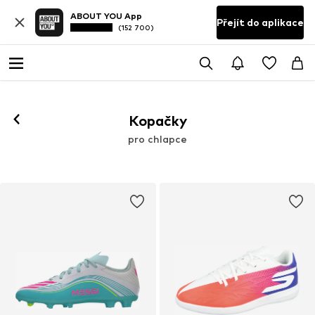
ABOUT YOU App
Přejít do aplikace
(152 700)
Kopačky
pro chlapce