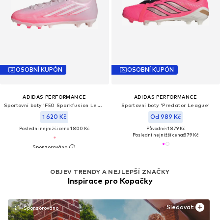
OSOBNÍ KUPÓN
OSOBNÍ KUPÓN
ADIDAS PERFORMANCE
ADIDAS PERFORMANCE
Sportovní boty 'F50 Sparkfusion League'
Sportovní boty 'Predator League'
1 620 Kč
Od 989 Kč
Poslední nejnižší cena:
1 800 Kč
Původně: 1 879 Kč
Poslední nejnižší cena:
879 Kč
OBJEV TRENDY A NEJLEPŠÍ ZNAČKY
Inspirace pro Kopačky
Sledovat