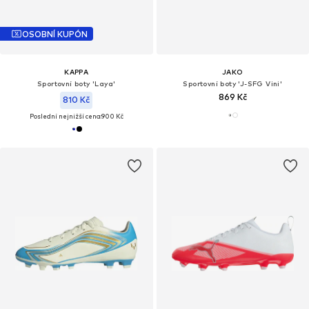
OSOBNÍ KUPÓN
KAPPA
JAKO
Sportovní boty 'Laya'
Sportovní boty 'J-SFG Vini'
869 Kč
810 Kč
Poslední nejnižší cena:
900 Kč