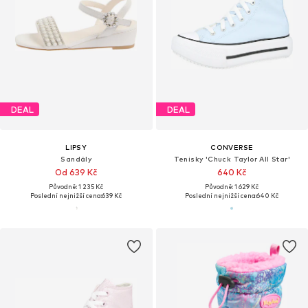
DEAL
DEAL
LIPSY
CONVERSE
Sandály
Tenisky 'Chuck Taylor All Star'
Od 639 Kč
640 Kč
Původně: 1 235 Kč
Původně: 1 629 Kč
Poslední nejnižší cena:
639 Kč
Poslední nejnižší cena:
640 Kč