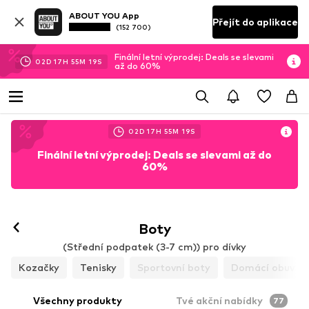
ABOUT YOU App
Přejít do aplikace
(152 700)
Finální letní výprodej: Deals se slevami
02
D
17
H
55
M
17
S
až do 60%
02
D
17
H
55
M
17
S
Finální letní výprodej: Deals se slevami až do
60%
Boty
(Střední podpatek (3-7 cm)) pro dívky
Kozačky
Tenisky
Sportovní boty
Domácí obuv
Všechny produkty
Tvé akční nabídky
77