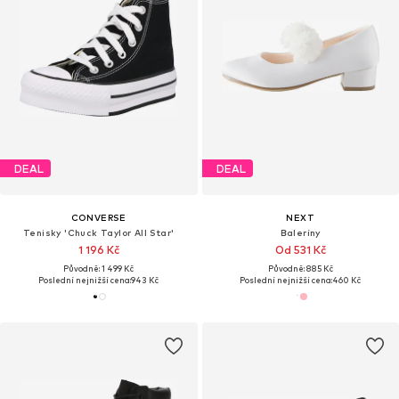
DEAL
DEAL
CONVERSE
NEXT
Tenisky 'Chuck Taylor All Star'
Baleríny
1 196 Kč
Od 531 Kč
Původně: 1 499 Kč
Původně: 885 Kč
Poslední nejnižší cena:
943 Kč
Poslední nejnižší cena:
460 Kč