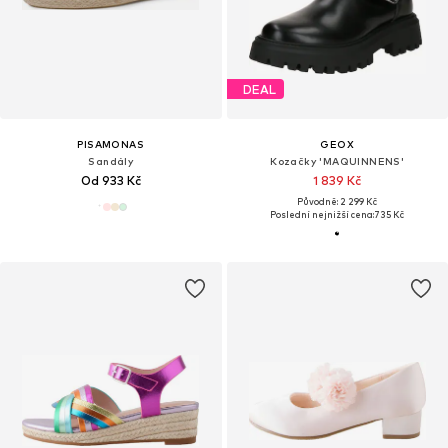
DEAL
PISAMONAS
GEOX
Sandály
Kozačky 'MAQUINNENS'
Od 933 Kč
1 839 Kč
Původně: 2 299 Kč
Poslední nejnižší cena:
735 Kč