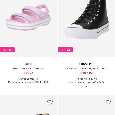
DEAL
DEAL
CROCS
CONVERSE
Otevřená obuv 'Cruiser'
Tenisky 'Chuck Taylor All Star'
521 Kč
1 286 Kč
Původně: 869 Kč
Původně: 1 629 Kč
Poslední nejnižší cena:
608 Kč
-14%
Poslední nejnižší cena:
1 279 Kč