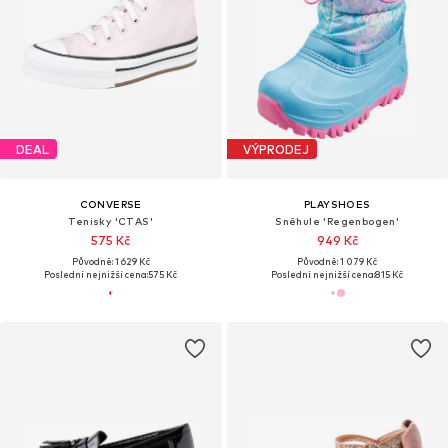
DEAL
VÝPRODEJ
CONVERSE
PLAYSHOES
Tenisky 'CTAS'
Sněhule 'Regenbogen'
575 Kč
949 Kč
Původně: 1 629 Kč
Původně: 1 079 Kč
Poslední nejnižší cena:
575 Kč
Poslední nejnižší cena:
815 Kč