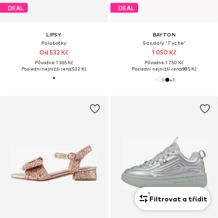
DEAL
DEAL
LIPSY
BAYTON
Polobotky
Sandály 'Tyche'
Od 532 Kč
1 050 Kč
Původně: 1 365 Kč
Původně: 1 750 Kč
Poslední nejnižší cena:
532 Kč
Poslední nejnižší cena:
985 Kč
+
1
1
Filtrovat a třídit