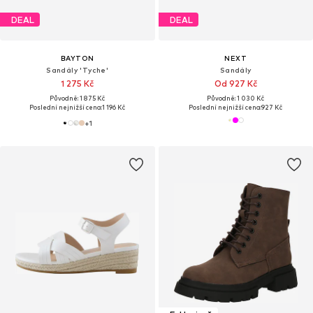
DEAL
DEAL
BAYTON
NEXT
Sandály 'Tyche'
Sandály
1 275 Kč
Od 927 Kč
Původně: 1 875 Kč
Původně: 1 030 Kč
Poslední nejnižší cena:
1 196 Kč
Poslední nejnižší cena:
927 Kč
+
1