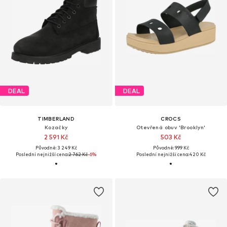
DEAL
DEAL
TIMBERLAND
CROCS
Kozačky
Otevřená obuv 'Brooklyn'
2 591 Kč
503 Kč
Původně: 3 249 Kč
Původně: 999 Kč
Poslední nejnižší cena:
2 762 Kč
-6%
Poslední nejnižší cena:
420 Kč