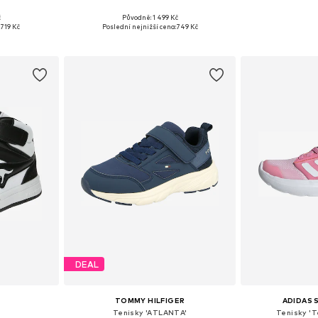
č
Původně: 1 499 Kč
ikostech
Dostupné velikosti: 21, 22,5, 23,5, 25, 26
Dostupné v 
719 Kč
Poslední nejnižší cena:
749 Kč
íku
Přidat do košíku
Přidat
DEAL
TOMMY HILFIGER
ADIDAS
Tenisky 'ATLANTA'
Tenisky 'T