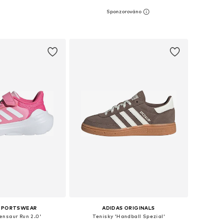
+
9
mnoha velikostech
Dostupné v mnoha velikostech
 do košíku
Přidat do košíku
 SPORTSWEAR
ADIDAS ORIGINALS
ensaur Run 2.0'
Tenisky 'Handball Spezial'