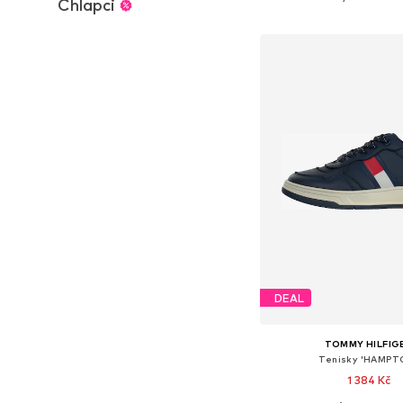
Chlapci
Přidat do koš
DEAL
TOMMY HILFIG
Tenisky 'HAMPT
1 384 Kč