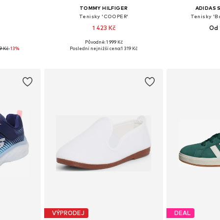
TOMMY HILFIGER
ADIDAS
Tenisky 'COOPER'
Tenisky '
1 423 Kč
Od 
Původně: 1 999 Kč
ikostech
Dostupné v mnoha velikostech
Dostupné v 
9 Kč
-13%
Poslední nejnižší cena:
1 319 Kč
íku
Přidat do košíku
Přidat
VÝPRODEJ
DEAL