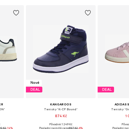
Nové
DEAL
DEAL
ER
KANGAROOS
ADIDAS
ON'
Tenisky 'K-CP Bound'
Tenisky 'G
874 Kč
1 
+
1
č
Původně: 1 249 Kč
Původ
ikostech
Dostupné v mnoha velikostech
Dostupné v 
90 Kč
-14%
Poslední nejnižší cena:
937 Kč
-6%
Poslední nej