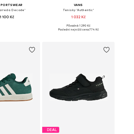
 SPORTSWEAR
VANS
Barreda Decode'
Tenisky 'Authentic'
1 100 Kč
1 032 Kč
+
4
Původně: 1 290 Kč
mnoha velikostech
Dostupné v mnoha velikostech
Poslední nejnižší cena:
774 Kč
 do košíku
Přidat do košíku
DEAL