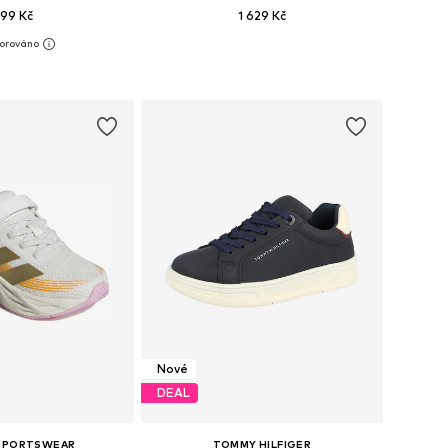
99 Kč
1 629 Kč
+
4
mnoha velikostech
Dostupné v mnoha velikostech
 do košíku
Přidat do košíku
Nové
DEAL
 SPORTSWEAR
TOMMY HILFIGER