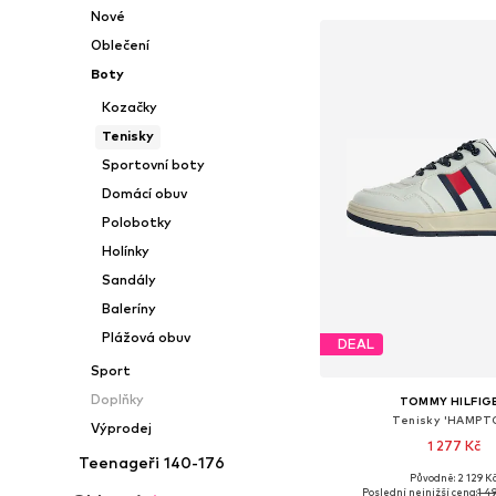
Nové
Oblečení
Boty
Kozačky
Tenisky
Sportovní boty
Domácí obuv
Polobotky
Holínky
Sandály
Baleríny
Plážová obuv
DEAL
Sport
Doplňky
TOMMY HILFIG
Tenisky 'HAMPT
Výprodej
1 277 Kč
Teenageři 140-176
Původně: 2 129 K
Dostupné v mnoha vel
Poslední nejnižší cena:
1 4