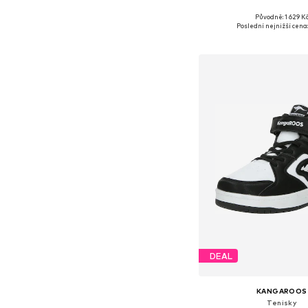
Původně: 1 629 K
Dostupné v mnoha vel
Poslední nejnižší cena:
Přidat do koš
DEAL
KANGAROOS
Tenisky