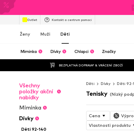
Outlet
Kontakt a centrum pomoci
Ženy
Muži
Děti
Miminka
Dívky
Chlapci
Značky
BEZPLATNÁ DOPRAVA* & VRÁCENÍ ZBOŽÍ
Děti
Dívky
Děti 92-
Všechny
položky akční
Tenisky
(Nízký podp
nabídky
Miminka
Cena
Výpro
Dívky
Vlastnosti produktu
Děti 92-140