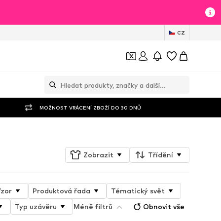
CZ
MOŽNOST VRÁCENÍ ZBOŽÍ DO 30 DNŮ
Zobrazit
Třídění
zor
Produktová řada
Tématický svět
Typ uzávěru
Méně filtrů
Obnovit vše