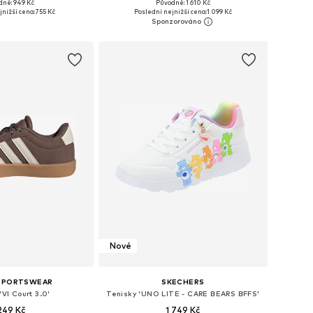
+
14
dně: 949 Kč
Původně: 1 610 Kč
mnoha velikostech
Dostupné v mnoha velikostech
jnižší cena:
755 Kč
Poslední nejnižší cena:
1 099 Kč
 do košíku
Přidat do košíku
Nové
 SPORTSWEAR
SKECHERS
'VI Court 3.0'
Tenisky 'UNO LITE - CARE BEARS BFFS'
 249 Kč
1 749 Kč