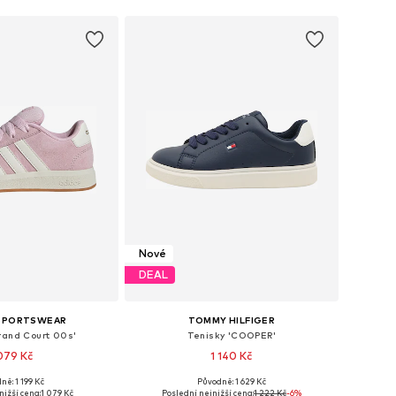
Nové
DEAL
 SPORTSWEAR
TOMMY HILFIGER
rand Court 00s'
Tenisky 'COOPER'
079 Kč
1 140 Kč
+
6
ně: 1 199 Kč
Původně: 1 629 Kč
mnoha velikostech
Dostupné v mnoha velikostech
nižší cena:
1 079 Kč
Poslední nejnižší cena:
1 222 Kč
-6%