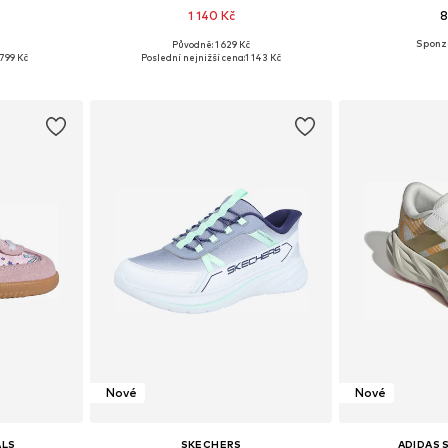
1 140 Kč
8
Původně: 1 629 Kč
ikostech
Dostupné v mnoha velikostech
Dostupné v 
799 Kč
Poslední nejnižší cena:
1 143 Kč
íku
Přidat do košíku
Přidat
Nové
Nové
ALS
SKECHERS
ADIDAS