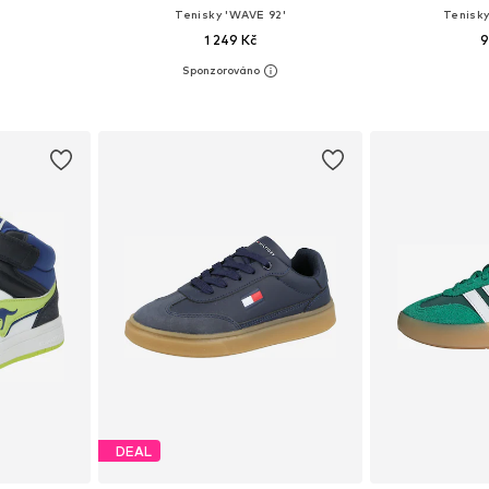
Tenisky 'WAVE 92'
Tenisk
1 249 Kč
9
ikostech
Dostupné v mnoha velikostech
Dostupné v 
íku
Přidat do košíku
Přidat
DEAL