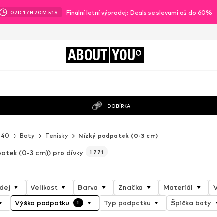
Finální letní výprodej: Deals se slevami až do 60%
02
D
17
H
20
M
50
S
ABOUT
YOU
DOBÍRKA
140
Boty
Tenisky
Nízký podpatek (0-3 cm)
atek (0-3 cm)) pro dívky
1 771
dej
Velikost
Barva
Značka
Materiál
V
Výška podpatku
Typ podpatku
Špička boty
1