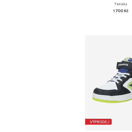
Tenisky
1 700 Kč
Dostupné v mnoha vel
Přidat do koš
VÝPRODEJ