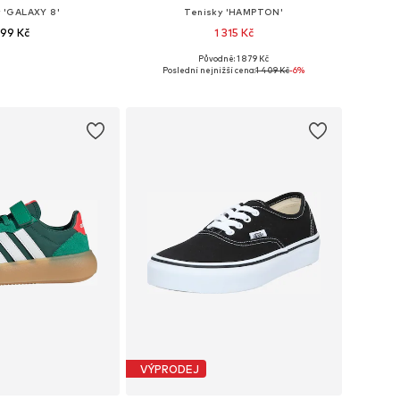
y 'GALAXY 8'
Tenisky 'HAMPTON'
99 Kč
1 315 Kč
Původně: 1 879 Kč
mnoha velikostech
Dostupné v mnoha velikostech
Poslední nejnižší cena:
1 409 Kč
-6%
 do košíku
Přidat do košíku
VÝPRODEJ