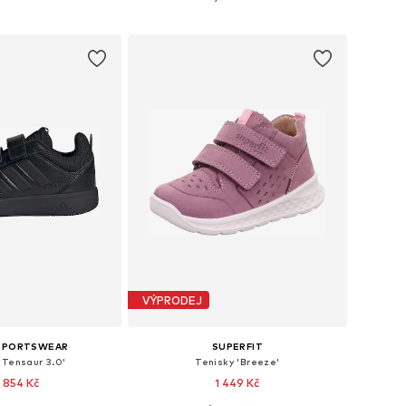
 do košíku
Přidat do košíku
VÝPRODEJ
 SPORTSWEAR
SUPERFIT
'Tensaur 3.0'
Tenisky 'Breeze'
 854 Kč
1 449 Kč