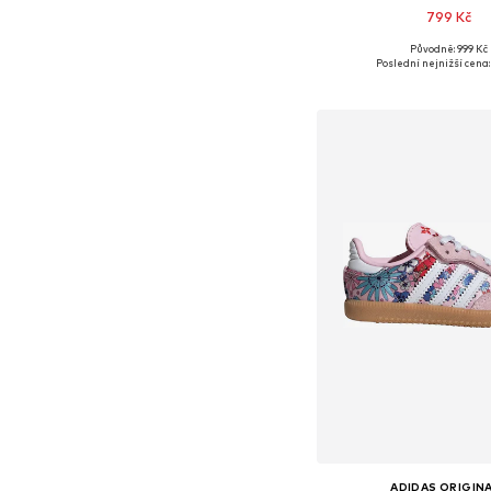
799 Kč
Původně: 999 Kč
Dostupné v mnoha vel
Poslední nejnižší cena:
Přidat do koš
ADIDAS ORIGIN