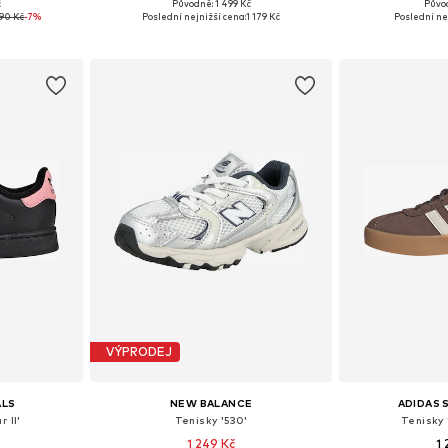
+
5
č
Původně: 1 499 Kč
Půvo
ikostech
Dostupné v mnoha velikostech
Dostupné v 
490 Kč
-7%
Poslední nejnižší cena:
1 179 Kč
Poslední ne
íku
Přidat do košíku
Přidat
VÝPRODEJ
ALS
NEW BALANCE
ADIDAS
 II'
Tenisky '530'
Tenisky 
1 249 Kč
1