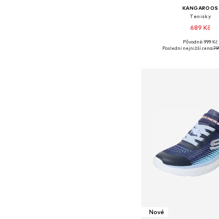
KANGAROOS
Tenisky
689 Kč
Původně: 999 Kč
Dostupné v mnoha vel
Poslední nejnižší cena:
79
Přidat do koš
Nové