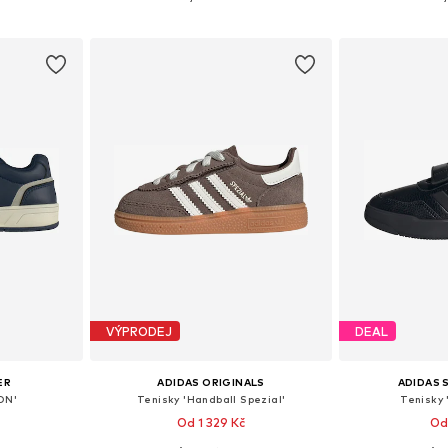
íku
Přidat do košíku
Přidat
VÝPRODEJ
DEAL
ER
ADIDAS ORIGINALS
ADIDAS
ON'
Tenisky 'Handball Spezial'
Tenisky 
Od 1 329 Kč
Od