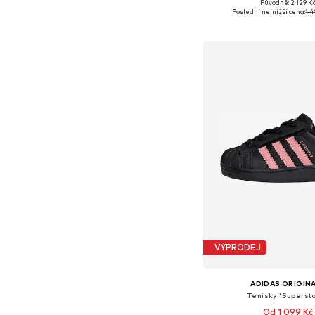
Původně: 2 129 K
Dostupné v mnoha vel
Poslední nejnižší cena:
1 
Přidat do koš
VÝPRODEJ
ADIDAS ORIGIN
Tenisky 'Superstar
Od 1 099 Kč