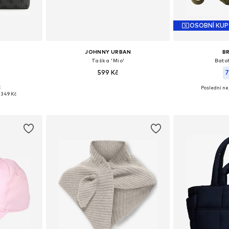
OSOBNÍ KU
JOHNNY URBAN
B
Taška 'Mio'
Bato
599 Kč
7
č
Poslední nej
ne Size
Dostupné velikosti: Jednotná velikost
Dostupné ve
 349 Kč
íku
Přidat do košíku
Přidat