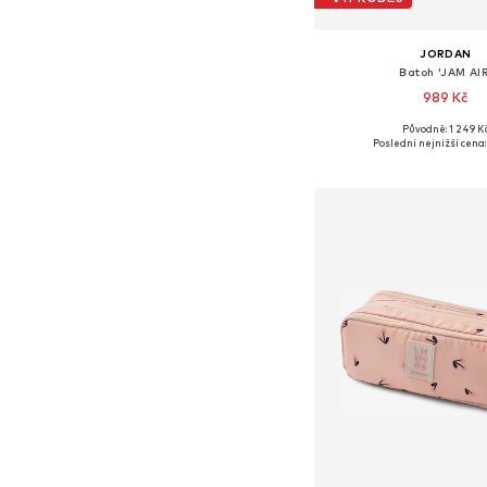
JORDAN
Batoh 'JAM AIR
989 Kč
Původně: 1 249 K
Dostupné velikosti: O
Poslední nejnižší cena:
Přidat do koš