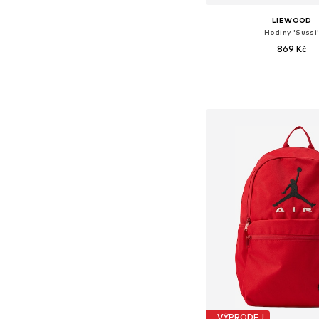
LIEWOOD
Hodiny 'Sussi
869 Kč
Dostupné velikosti: O
Přidat do koš
VÝPRODEJ