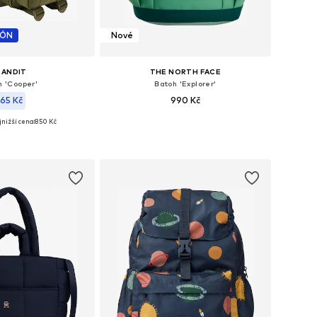
PÓN
Nové
RANDIT
THE NORTH FACE
h 'Cooper'
Batoh 'Explorer'
65 Kč
990 Kč
nižší cena:
850 Kč
Dostupné velikosti: One Size
likosti: Onesize
Přidat do košíku
 do košíku