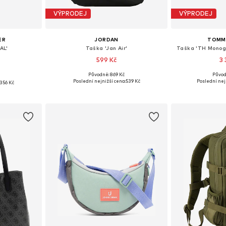
VÝPRODEJ
VÝPRODEJ
ER
JORDAN
TOMMY
AL'
Taška 'Jan Air'
Taška 'TH Monog
599 Kč
3 
Původně: 869 Kč
Původ
č
Dostupné velikosti: One Size
Dostupné ve
ne Size
Poslední nejnižší cena:
539 Kč
Poslední nej
356 Kč
Přidat do košíku
Přidat
íku