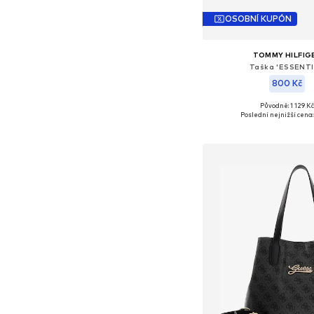
OSOBNÍ KUPÓN
TOMMY HILFIG
Taška 'ESSENTI
800 Kč
Původně: 1 129 K
Dostupné velikosti: O
Poslední nejnižší cena:
Přidat do koš