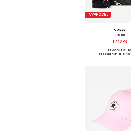
VÝPRODEJ
GUESS
Taška
1 749 Kč
Původně: 1 950 K
Dostupné velikosti: O
Poslední nejnižší cena:
1
Přidat do koš