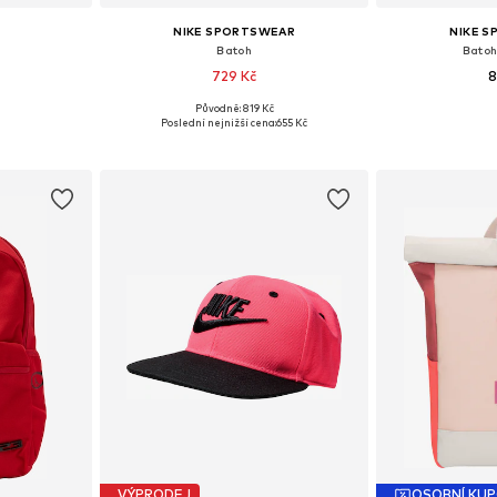
NIKE SPORTSWEAR
NIKE 
'
Batoh
Batoh
729 Kč
8
Původně: 819 Kč
ne Size
Dostupné velikosti: One Size
Dostupné ve
Poslední nejnižší cena:
655 Kč
íku
Přidat do košíku
Přidat
VÝPRODEJ
OSOBNÍ KU