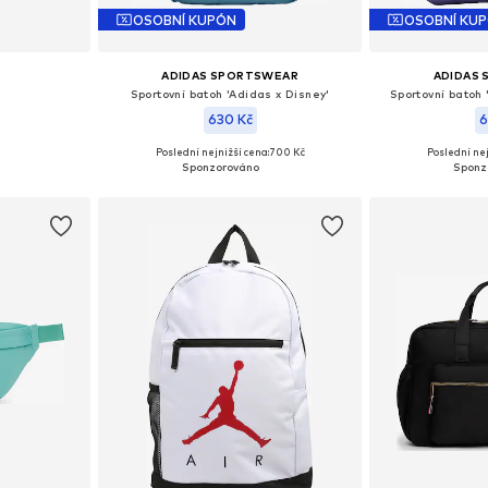
OSOBNÍ KUPÓN
OSOBNÍ KU
ADIDAS SPORTSWEAR
ADIDAS
Sportovní batoh 'Adidas x Disney'
Sportovní batoh
630 Kč
6
Poslední nejnižší cena:
700 Kč
Poslední nej
ne Size
Dostupné velikosti: One Size
Dostupné ve
íku
Přidat do košíku
Přidat