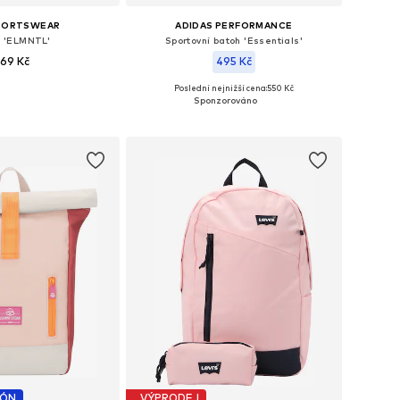
SPORTSWEAR
ADIDAS PERFORMANCE
 'ELMNTL'
Sportovní batoh 'Essentials'
69 Kč
495 Kč
Poslední nejnižší cena:
550 Kč
likosti: One Size
Dostupné velikosti: One Size
 do košíku
Přidat do košíku
PÓN
VÝPRODEJ