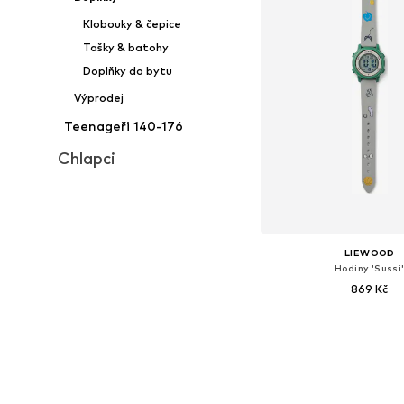
Klobouky & čepice
Tašky & batohy
Doplňky do bytu
Výprodej
Teenageři 140-176
Chlapci
LIEWOOD
Hodiny 'Sussi
869 Kč
Dostupné velikosti: O
Přidat do koš