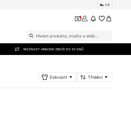
CZ
1
MOŽNOST VRÁCENÍ ZBOŽÍ DO 30 DNŮ
Zobrazit
Třídění