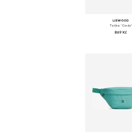
LIEWOOD
Taška 'Cindy'
869 Kč
Dostupné velikosti: O
Přidat do koš