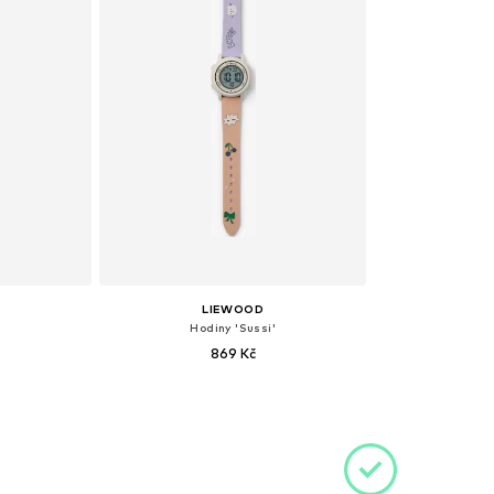
LIEWOOD
'
Hodiny 'Sussi'
869 Kč
ne Size
Dostupné velikosti: One Size
íku
Přidat do košíku