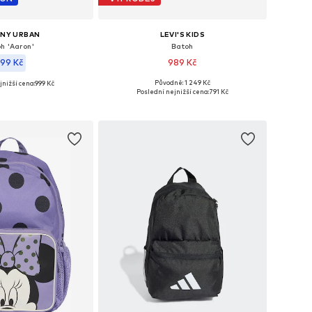
NY URBAN
LEVI'S KIDS
h 'Aaron'
Batoh
99 Kč
989 Kč
Původně: 1 249 Kč
jnižší cena:
999 Kč
Dostupné velikosti: One Size
likosti: One Size
Poslední nejnižší cena:
791 Kč
Přidat do košíku
 do košíku