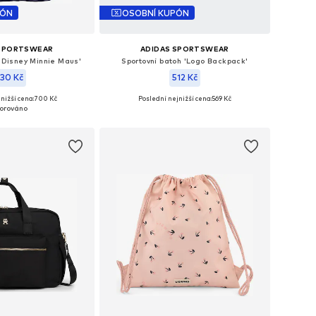
PÓN
OSOBNÍ KUPÓN
 SPORTSWEAR
ADIDAS SPORTSWEAR
 'Disney Minnie Maus'
Sportovní batoh 'Logo Backpack'
30 Kč
512 Kč
nižší cena:
700 Kč
Poslední nejnižší cena:
569 Kč
likosti: One Size
Dostupné velikosti: One Size
 do košíku
Přidat do košíku