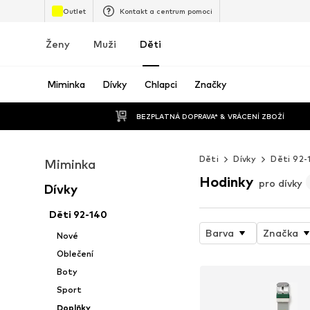
Outlet
Kontakt a centrum pomoci
Ženy
Muži
Děti
Miminka
Dívky
Chlapci
Značky
BEZPLATNÁ DOPRAVA* & VRÁCENÍ ZBOŽÍ
Děti
Dívky
Děti 92-
Miminka
Hodinky
pro dívky
Dívky
Děti 92-140
Barva
Značka
Nové
Oblečení
Boty
Sport
Doplňky