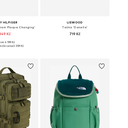
 HILFIGER
LIEWOOD
ram Plaque Changing'
Taška 'Danella'
349 Kč
719 Kč
ně: 4 199 Kč
likosti: One Size
Dostupné velikosti: One Size
nižší cena:
3 359 Kč
 do košíku
Přidat do košíku