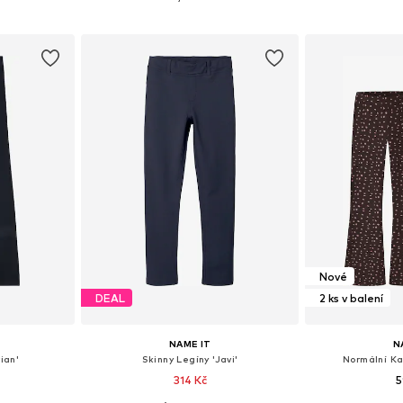
íku
Přidat do košíku
Přidat
Nové
DEAL
2 ks v balení
NAME IT
N
ian'
Skinny Legíny 'Javi'
Normální Ka
314 Kč
5