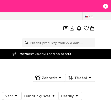
CZ
MOŽNOST VRÁCENÍ ZBOŽÍ DO 30 DNŮ
Zobrazit
Třídění
Vzor
Tématický svět
Detaily