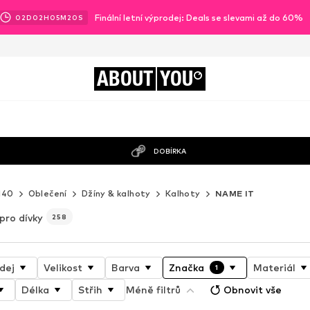
Finální letní výprodej: Deals se slevami až do 60%
02
D
02
H
05
M
19
S
ABOUT
YOU
DOBÍRKA
140
Oblečení
Džíny & kalhoty
Kalhoty
NAME IT
pro dívky
258
dej
Velikost
Barva
Značka
Materiál
1
Délka
Střih
Méně filtrů
Obnovit vše