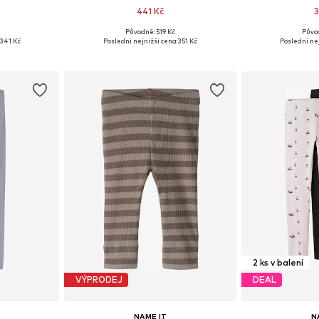
441 Kč
3
+
1
Původně: 519 Kč
Půvo
ikostech
Dostupné v mnoha velikostech
Dostupné v 
341 Kč
Poslední nejnižší cena:
351 Kč
Poslední nej
íku
Přidat do košíku
Přidat
2 ks v balení
VÝPRODEJ
DEAL
NAME IT
N