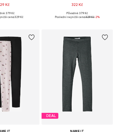
29 Kč
322 Kč
dně: 379 Kč
Původně: 379 Kč
mnoha velikostech
Dostupné v mnoha velikostech
nižší cena:
329 Kč
Poslední nejnižší cena:
329 Kč
-2%
 do košíku
Přidat do košíku
DEAL
AME IT
NAME IT