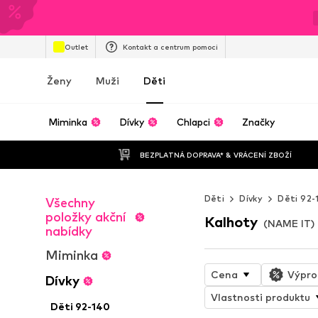
Outlet
Kontakt a centrum pomoci
Ženy
Muži
Děti
Miminka
Dívky
Chlapci
Značky
BEZPLATNÁ DOPRAVA* & VRÁCENÍ ZBOŽÍ
Děti
Dívky
Děti 92-
Všechny
položky akční
Kalhoty
(NAME IT) 
nabídky
Miminka
Cena
Výpro
Dívky
Vlastnosti produktu
Děti 92-140