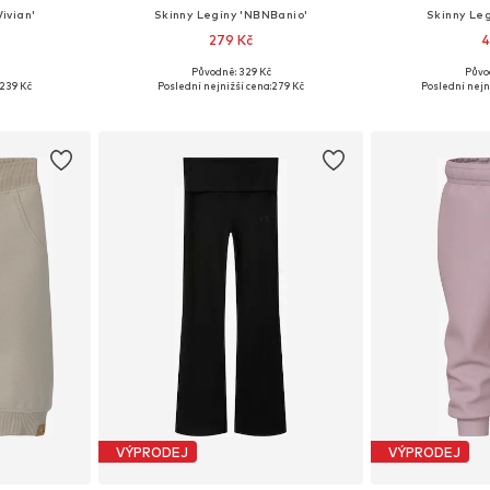
ivian'
Skinny Legíny 'NBNBanio'
Skinny Leg
279 Kč
4
Původně: 329 Kč
Půvo
ikostech
Dostupné v mnoha velikostech
Dostupné v 
239 Kč
Poslední nejnižší cena:
279 Kč
Poslední nejn
íku
Přidat do košíku
Přidat
VÝPRODEJ
VÝPRODEJ