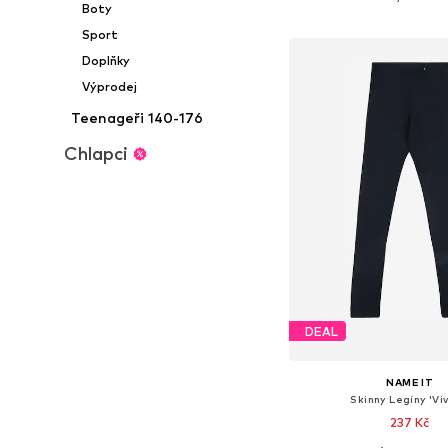
Boty
Přidat do koš
Sport
Doplňky
Výprodej
Teenageři 140-176
Chlapci
DEAL
NAME IT
Skinny Legíny 'Viv
237 Kč