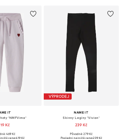
VÝPRODEJ
AME IT
NAME IT
lhoty 'NMFVima'
Skinny Legíny 'Vivian'
19 Kč
239 Kč
+
3
dně: 469 Kč
Původně: 279 Kč
mnoha velikostech
Dostupné v mnoha velikostech
jnižší cena:
419 Kč
Poslední nejnižší cena:
239 Kč