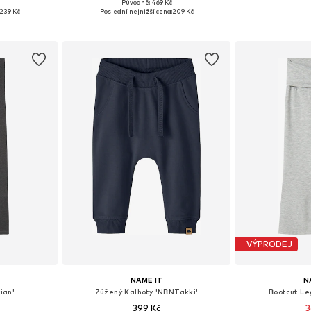
Původně: 469 Kč
ikostech
Dostupné v mnoha velikostech
Dostupné v 
239 Kč
Poslední nejnižší cena:
209 Kč
íku
Přidat do košíku
Přidat
VÝPRODEJ
NAME IT
N
ian'
Zúžený Kalhoty 'NBNTakki'
Bootcut Le
399 Kč
3