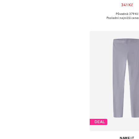
341 Kč
Původně: 379 Kč
Dostupné v mnoha vel
Poslední nejnižší cena:
Přidat do koš
DEAL
NAME IT