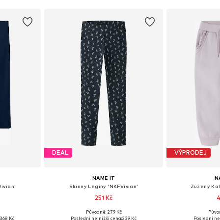
DEAL
VÝPRODEJ
NAME IT
N
ivian'
Skinny Legíny 'NKFVivian'
Zúžený Ka
251 Kč
4
Původně: 279 Kč
Půvo
ikostech
Dostupné v mnoha velikostech
Dostupné v 
368 Kč
Poslední nejnižší cena:
239 Kč
Poslední ne