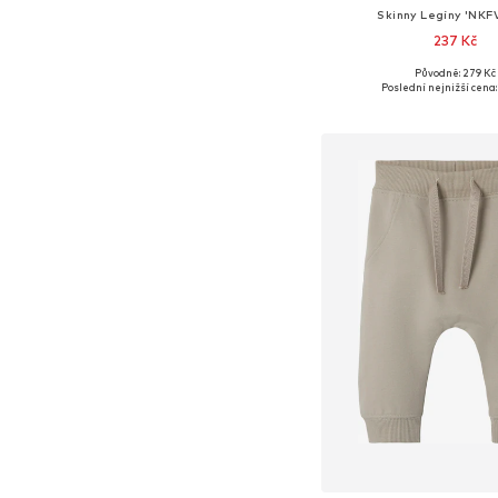
Skinny Legíny 'NKFV
237 Kč
+
3
Původně: 279 Kč
Dostupné v mnoha vel
Poslední nejnižší cena:
Přidat do koš