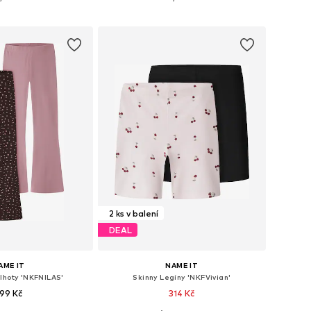
 do košíku
Přidat do košíku
2 ks v balení
DEAL
AME IT
NAME IT
lhoty 'NKFNILAS'
Skinny Legíny 'NKFVivian'
99 Kč
314 Kč