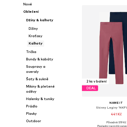
Nové
Oblečení
Džíny & kalhoty
Džíny
Kraťasy
Kalhoty
Trička
Bundy & kabáty
Soupravy a
overaly
Šaty & sukně
2 ks v balení
Mikiny & pletené
DEAL
oděvy
Halenky & tuniky
NAME IT
Prádlo
Skinny Legíny 'NKFV
Plavky
441 Kč
Outdoor
+
1
Původně: 519 Kč
Dostupné v mnoha vel
Poslední nejnižší cena: