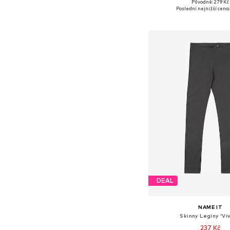
+
3
Původně: 279 Kč
Dostupné v mnoha vel
Poslední nejnižší cena:
Přidat do koš
DEAL
NAME IT
Skinny Legíny 'Viv
237 Kč