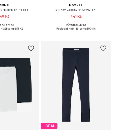
AME IT
NAME IT
ty 'NMFNori Peppa'
Skinny Legíny 'NKFVivian'
49 Kč
441 Kč
+
1
dně: 619 Kč
Původně: 519 Kč
mnoha velikostech
Dostupné v mnoha velikostech
nižší cena:
459 Kč
Poslední nejnižší cena:
390 Kč
 do košíku
Přidat do košíku
DEAL