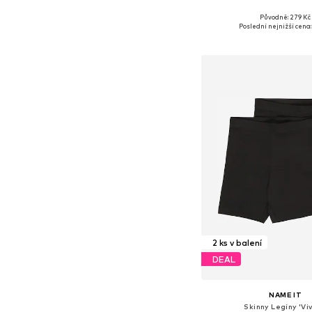
+
3
Původně: 279 Kč
Dostupné v mnoha vel
Poslední nejnižší cena:
Přidat do koš
2 ks v balení
DEAL
NAME IT
Skinny Legíny 'Viv