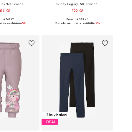
íny 'NKFVivian'
Skinny Legíny 'NKFDavina'
84 Kč
322 Kč
+
7
dně: 569 Kč
Původně: 379 Kč
mnoha velikostech
Dostupné v mnoha velikostech
ižší cena:
509 Kč
-5%
Poslední nejnižší cena:
329 Kč
-2%
 do košíku
Přidat do košíku
2 ks v balení
DEAL