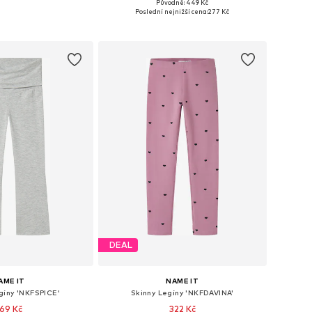
Původně: 449 Kč
mnoha velikostech
Dostupné v mnoha velikostech
Poslední nejnižší cena:
277 Kč
 do košíku
Přidat do košíku
DEAL
AME IT
NAME IT
gíny 'NKFSPICE'
Skinny Legíny 'NKFDAVINA'
69 Kč
322 Kč