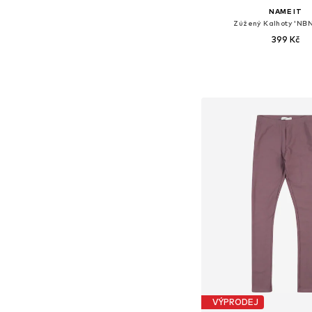
NAME IT
Zúžený Kalhoty 'NB
399 Kč
Dostupné v mnoha vel
Přidat do koš
VÝPRODEJ