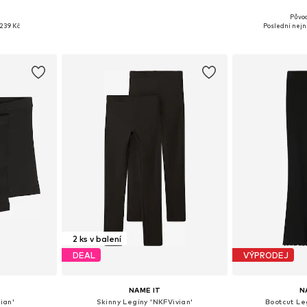
Půvo
ikostech
Dostupné v mnoha velikostech
Dostupné v 
239 Kč
Poslední nejni
íku
Přidat do košíku
Přidat
2 ks v balení
DEAL
VÝPRODEJ
NAME IT
N
ian'
Skinny Legíny 'NKFVivian'
Bootcut Le