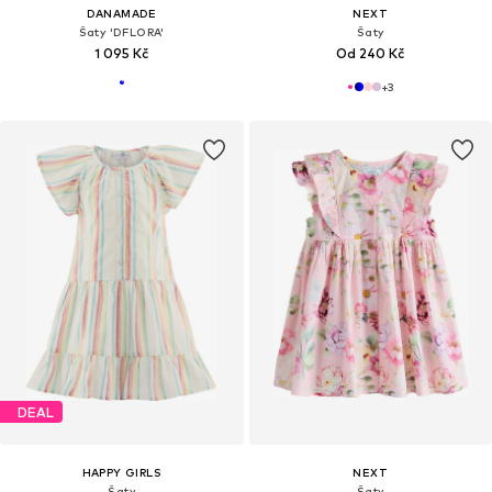
DANAMADE
NEXT
Šaty 'DFLORA'
Šaty
1 095 Kč
Od 240 Kč
+
3
DEAL
HAPPY GIRLS
NEXT
Šaty
Šaty