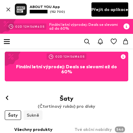
ABOUT YOU App
Přejít do aplikace
(152 700)
Finální letní výprodej: Deals se slevami
02
D
12
H
54
M
38
S
až do 60%
02
D
12
H
54
M
38
S
Finální letní výprodej: Deals se slevami až do
60%
Šaty
(Čtvrtinový rukáv) pro dívky
Šaty
Sukně
Všechny produkty
Tvé akční nabídky
546