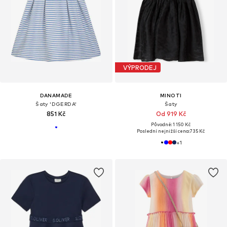
VÝPRODEJ
DANAMADE
MINOTI
Šaty 'DGERDA'
Šaty
851 Kč
Od 919 Kč
Původně: 1 150 Kč
Poslední nejnižší cena:
735 Kč
+
1