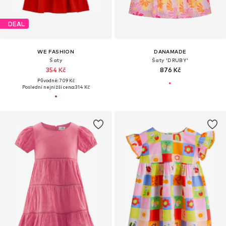
DEAL
WE FASHION
DANAMADE
Šaty
Šaty 'DRUBY'
354 Kč
876 Kč
Původně: 709 Kč
Poslední nejnižší cena:
314 Kč