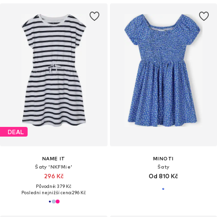
DEAL
NAME IT
MINOTI
Šaty 'NKFMie'
Šaty
296 Kč
Od 810 Kč
Původně: 379 Kč
Poslední nejnižší cena:
296 Kč