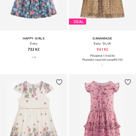
DEAL
HAPPY GIRLS
DANAMADE
Šaty
Šaty 'DLIA'
732 Kč
941 Kč
Původně: 1 046 Kč
Poslední nejnižší cena:
941 Kč