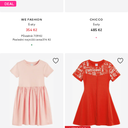
DEAL
WE FASHION
CHICCO
Šaty
Šaty
354 Kč
485 Kč
Původně: 709 Kč
Poslední nejnižší cena:
314 Kč