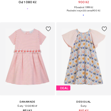
Od 1 080 Kč
900 Kč
Původně: 1 999 Kč
Poslední nejnižší cena:
900 Kč
DEAL
DANAMADE
DESIGUAL
Šaty 'DGERDA'
Šaty
851 Kč
810 Kč