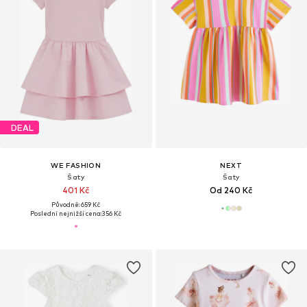
DEAL
WE FASHION
NEXT
Šaty
Šaty
401 Kč
Od 240 Kč
Původně: 659 Kč
Poslední nejnižší cena:
356 Kč