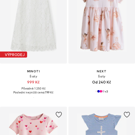
VÝPRODEJ
MINOTI
NEXT
Šaty
Šaty
999 Kč
Od 240 Kč
Původně: 1 250 Kč
+
3
Poslední nejnižší cena:
799 Kč