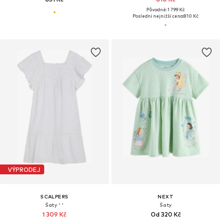
Původně: 1 799 Kč
Poslední nejnižší cena:
810 Kč
VÝPRODEJ
SCALPERS
NEXT
Šaty ' '
Šaty
1 309 Kč
Od 320 Kč