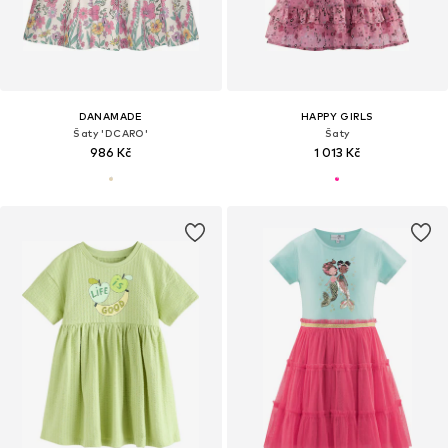
DANAMADE
HAPPY GIRLS
Šaty 'DCARO'
Šaty
986 Kč
1 013 Kč