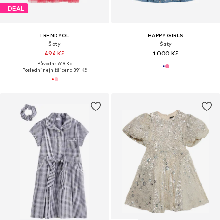
DEAL
TRENDYOL
HAPPY GIRLS
Šaty
Šaty
494 Kč
1 000 Kč
Původně: 619 Kč
Poslední nejnižší cena:
391 Kč