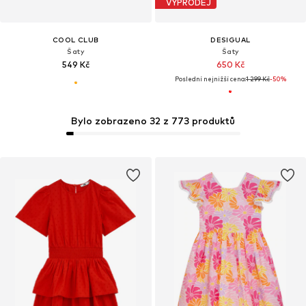
VÝPRODEJ
COOL CLUB
DESIGUAL
Šaty
Šaty
549 Kč
650 Kč
Poslední nejnižší cena:
1 299 Kč
-50%
Bylo zobrazeno 32 z 773 produktů