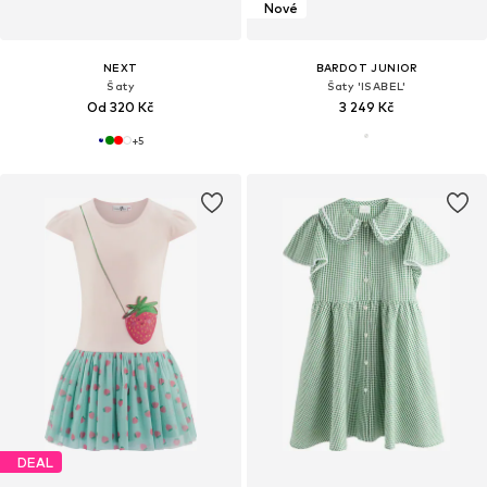
Nové
NEXT
BARDOT JUNIOR
Šaty
Šaty 'ISABEL'
Od 320 Kč
3 249 Kč
+
5
DEAL