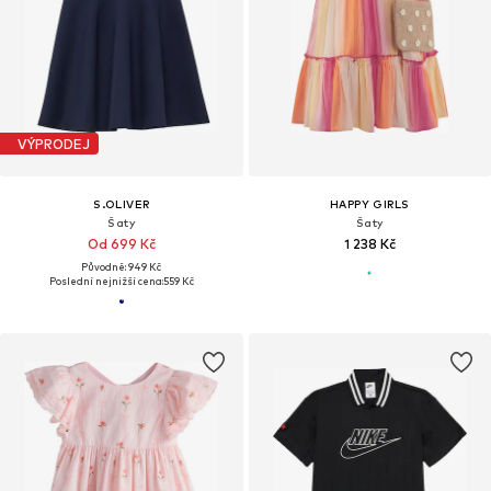
VÝPRODEJ
S.OLIVER
HAPPY GIRLS
Šaty
Šaty
Od 699 Kč
1 238 Kč
Původně: 949 Kč
Poslední nejnižší cena:
559 Kč