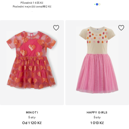
Původně: 1 455 Kč
Poslední nejnižší cena:
982 Kč
MINOTI
HAPPY GIRLS
Šaty
Šaty
Od 1 120 Kč
1 013 Kč