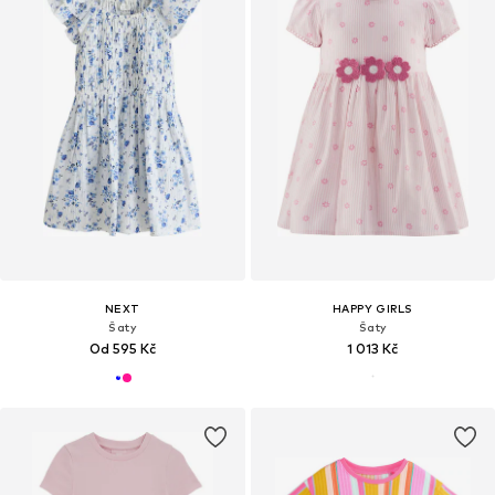
NEXT
HAPPY GIRLS
Šaty
Šaty
Od 595 Kč
1 013 Kč