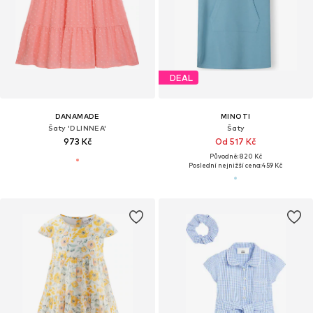
DEAL
DANAMADE
MINOTI
Šaty 'DLINNEA'
Šaty
973 Kč
Od 517 Kč
Původně: 820 Kč
Poslední nejnižší cena:
459 Kč