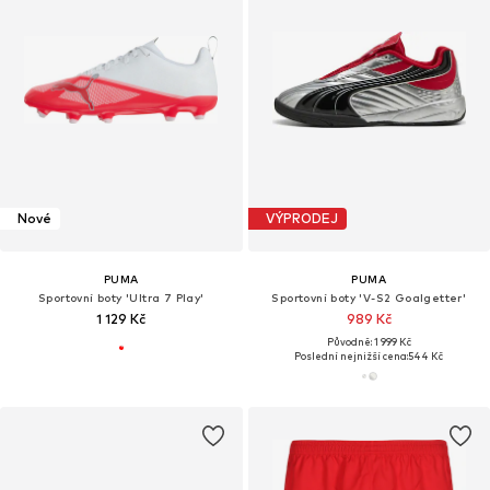
Nové
VÝPRODEJ
PUMA
PUMA
Sportovní boty 'Ultra 7 Play'
Sportovní boty 'V-S2 Goalgetter'
1 129 Kč
989 Kč
Původně: 1 999 Kč
Poslední nejnižší cena:
544 Kč