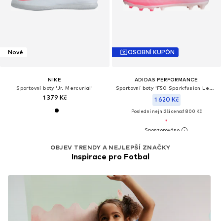
Nové
OSOBNÍ KUPÓN
NIKE
ADIDAS PERFORMANCE
Sportovní boty 'Jr. Mercurial'
Sportovní boty 'F50 Sparkfusion League'
1 379 Kč
1 620 Kč
Poslední nejnižší cena:
1 800 Kč
OBJEV TRENDY A NEJLEPŠÍ ZNAČKY
Inspirace pro Fotbal