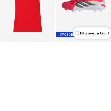
Filtrovat a třídit
OSOBNÍ KUPÓN
NIKE
ADIDAS PERFORMANCE
Funkční tričko
Sportovní boty 'Predator Elite'
680 Kč
2 790 Kč
Poslední nejnižší cena:
3 100 Kč