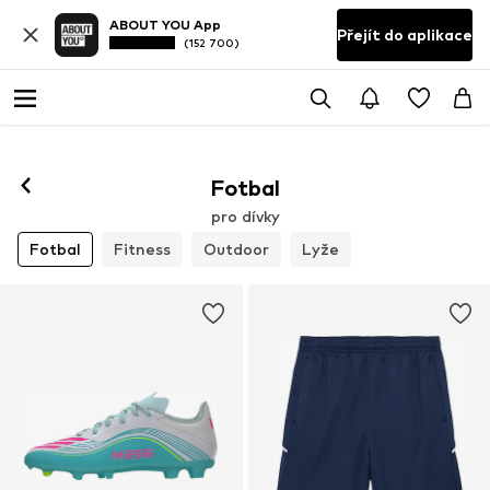
ABOUT YOU App
Přejít do aplikace
(152 700)
Fotbal
pro dívky
Fotbal
Fitness
Outdoor
Lyže