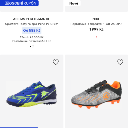
OSOBNÍ KUPÓN
Nové
ADIDAS PERFORMANCE
NIKE
Sportovní boty 'Copa Pure IV Club'
Tepláková souprava 'FCB ACDPR'
1 999 Kč
Od 585 Kč
Původně: 1 000 Kč
Poslední nejnižší cena:
503 Kč