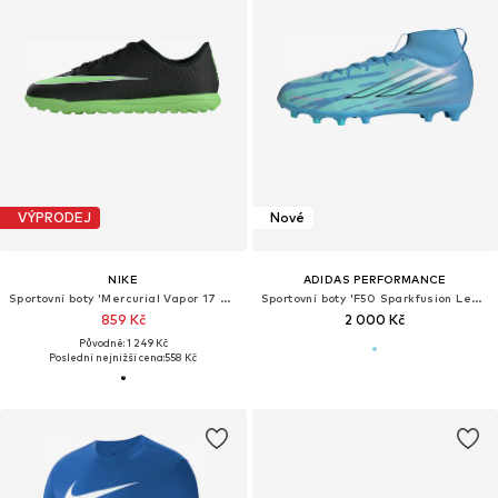
VÝPRODEJ
Nové
NIKE
ADIDAS PERFORMANCE
Sportovní boty 'Mercurial Vapor 17 Club'
Sportovní boty 'F50 Sparkfusion League'
859 Kč
2 000 Kč
Původně: 1 249 Kč
Poslední nejnižší cena:
558 Kč