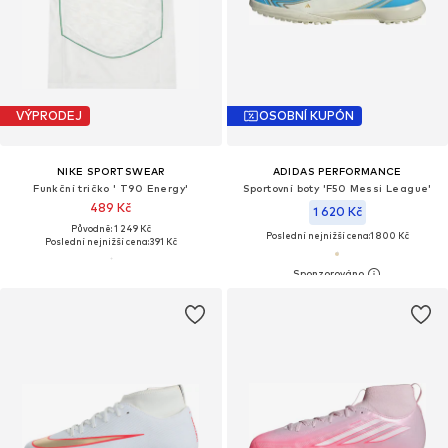
VÝPRODEJ
OSOBNÍ KUPÓN
NIKE SPORTSWEAR
ADIDAS PERFORMANCE
Funkční tričko ' T90 Energy'
Sportovní boty 'F50 Messi League'
489 Kč
1 620 Kč
Původně: 1 249 Kč
Poslední nejnižší cena:
1 800 Kč
Poslední nejnižší cena:
391 Kč