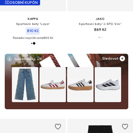
OSOBNÍ KUPÓN
KAPPA
JAKO
Sportovní boty 'Laya'
Sportovní boty 'J-SFG Vini'
869 Kč
810 Kč
Poslední nejnižší cena:
900 Kč
Sledovat