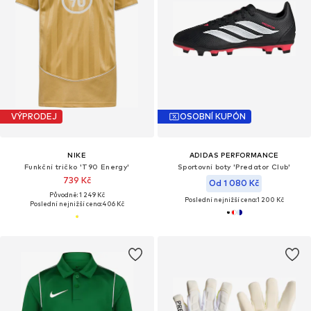
VÝPRODEJ
OSOBNÍ KUPÓN
NIKE
ADIDAS PERFORMANCE
Funkční tričko 'T90 Energy'
Sportovní boty 'Predator Club'
739 Kč
Od 1 080 Kč
Původně: 1 249 Kč
Poslední nejnižší cena:
1 200 Kč
Poslední nejnižší cena:
406 Kč