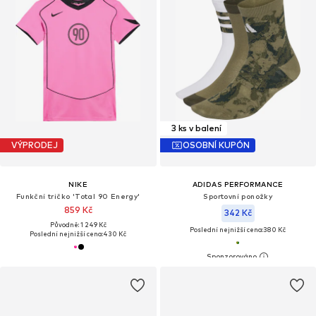
3 ks v balení
VÝPRODEJ
OSOBNÍ KUPÓN
NIKE
ADIDAS PERFORMANCE
Funkční tričko 'Total 90 Energy'
Sportovní ponožky
859 Kč
342 Kč
Původně: 1 249 Kč
Poslední nejnižší cena:
380 Kč
Poslední nejnižší cena:
430 Kč