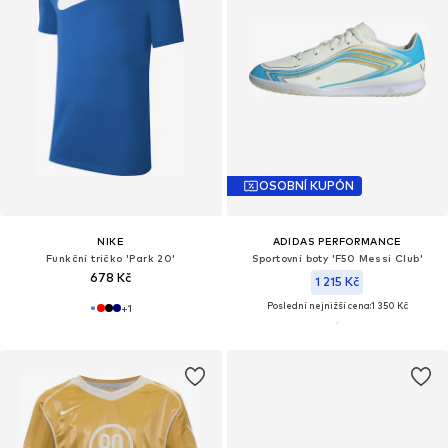
OSOBNÍ KUPÓN
NIKE
ADIDAS PERFORMANCE
Funkční tričko 'Park 20'
Sportovní boty 'F50 Messi Club'
678 Kč
1 215 Kč
Poslední nejnižší cena:
1 350 Kč
+
1