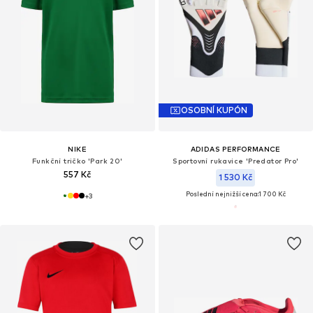
OSOBNÍ KUPÓN
NIKE
ADIDAS PERFORMANCE
Funkční tričko 'Park 20'
Sportovní rukavice 'Predator Pro'
557 Kč
1 530 Kč
Poslední nejnižší cena:
1 700 Kč
+
3