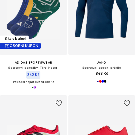
3 ks v balení
OSOBNÍ KUPÓN
ADIDAS SPORTSWEAR
JAKO
Sportovní ponožky 'Tiro_Nster'
Sportovní spodni prádlo
848 Kč
342 Kč
Poslední nejnižší cena:
380 Kč