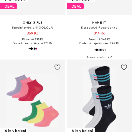
DEAL
DEAL
ONLY GIRLS
NAME IT
Spodní prádlo 'KOGLOLA'
Korzetová Podprsenka
359 Kč
314 Kč
Původně: 399 Kč
Původně: 349 Kč
Poslední nejnižší cena:
278 Kč
Poslední nejnižší cena:
242 Kč
+
1
6 ks v balení
6 ks v balení