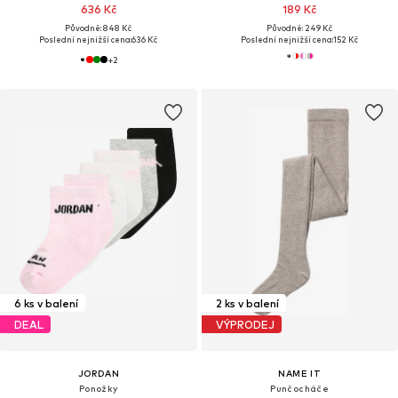
636 Kč
189 Kč
Původně: 848 Kč
Původně: 249 Kč
Poslední nejnižší cena:
636 Kč
Poslední nejnižší cena:
152 Kč
+
2
6 ks v balení
2 ks v balení
DEAL
VÝPRODEJ
JORDAN
NAME IT
Ponožky
Punčocháče