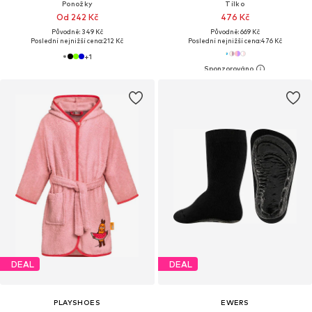
Ponožky
Tílko
Od 242 Kč
476 Kč
Původně: 349 Kč
Původně: 669 Kč
Poslední nejnižší cena:
212 Kč
Poslední nejnižší cena:
476 Kč
+
1
DEAL
DEAL
PLAYSHOES
EWERS