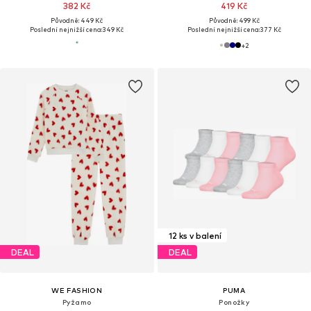
382 Kč
419 Kč
Původně: 449 Kč
Původně: 499 Kč
Poslední nejnižší cena:
349 Kč
Poslední nejnižší cena:
377 Kč
+
2
12 ks v balení
DEAL
DEAL
WE FASHION
PUMA
Pyžamo
Ponožky