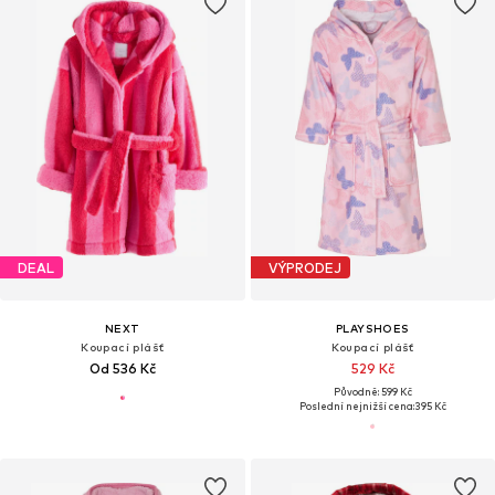
DEAL
VÝPRODEJ
NEXT
PLAYSHOES
Koupací plášť
Koupací plášť
Od 536 Kč
529 Kč
Původně: 599 Kč
Poslední nejnižší cena:
395 Kč