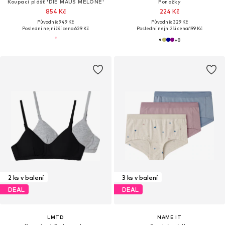
Koupací plášť 'DIE MAUS MELONE'
Ponožky
854 Kč
224 Kč
Původně: 949 Kč
Původně: 329 Kč
Poslední nejnižší cena:
629 Kč
Poslední nejnižší cena:
199 Kč
+
8
2 ks v balení
3 ks v balení
DEAL
DEAL
LMTD
NAME IT