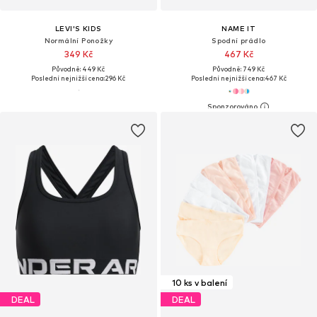
LEVI'S KIDS
NAME IT
Normální Ponožky
Spodní prádlo
349 Kč
467 Kč
Původně: 449 Kč
Původně: 749 Kč
Poslední nejnižší cena:
296 Kč
Poslední nejnižší cena:
467 Kč
10 ks v balení
DEAL
DEAL