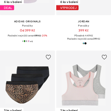
6 ks v balení
6 ks v balení
DEAL
VÝPRODEJ
ADIDAS ORIGINALS
JORDAN
Ponožky
Ponožky
Od 399 Kč
399 Kč
Poslední nejnižší cena:
499 Kč
-20%
Původně: 449 Kč
Poslední nejnižší cena:
399 Kč
+
4
3 ks v balení
2 ks v balení