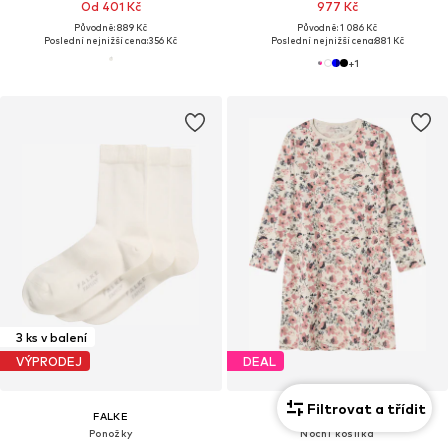
Od 401 Kč
977 Kč
Původně: 889 Kč
Původně: 1 086 Kč
Poslední nejnižší cena:
356 Kč
Poslední nejnižší cena:
881 Kč
+
1
3 ks v balení
VÝPRODEJ
DEAL
Filtrovat a třídit
FALKE
NAME IT
Ponožky
Noční košilka