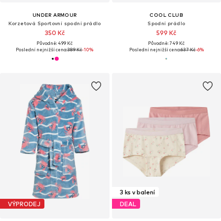
UNDER ARMOUR
COOL CLUB
Korzetová Sportovní spodní prádlo
Spodní prádlo
350 Kč
599 Kč
Původně: 499 Kč
Původně: 749 Kč
Poslední nejnižší cena:
389 Kč
-10%
Poslední nejnižší cena:
637 Kč
-6%
3 ks v balení
VÝPRODEJ
DEAL