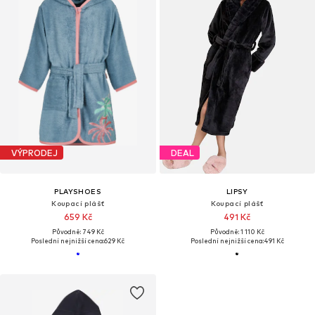
VÝPRODEJ
DEAL
PLAYSHOES
LIPSY
Koupací plášť
Koupací plášť
659 Kč
491 Kč
Původně: 749 Kč
Původně: 1 110 Kč
Poslední nejnižší cena:
629 Kč
Poslední nejnižší cena:
491 Kč