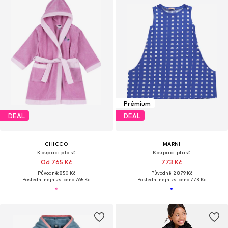
Prémium
DEAL
DEAL
CHICCO
MARNI
Koupací plášť
Koupací plášť
Od 765 Kč
773 Kč
Původně: 850 Kč
Původně: 2 879 Kč
Poslední nejnižší cena:
765 Kč
Poslední nejnižší cena:
773 Kč