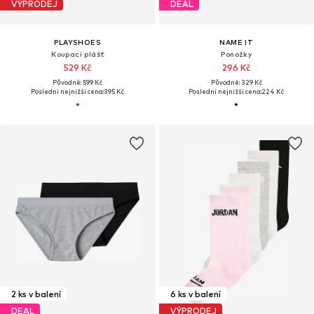
VÝPRODEJ
DEAL
PLAYSHOES
NAME IT
Koupací plášť
Ponožky
529 Kč
296 Kč
Původně: 599 Kč
Původně: 329 Kč
Poslední nejnižší cena:
395 Kč
Poslední nejnižší cena:
224 Kč
2 ks v balení
6 ks v balení
DEAL
VÝPRODEJ