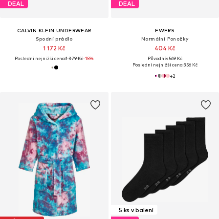
DEAL
DEAL
CALVIN KLEIN UNDERWEAR
EWERS
Spodní prádlo
Normální Ponožky
1 172 Kč
404 Kč
Poslední nejnižší cena:
1 379 Kč
-15%
Původně: 569 Kč
Poslední nejnižší cena:
356 Kč
+
2
5 ks v balení