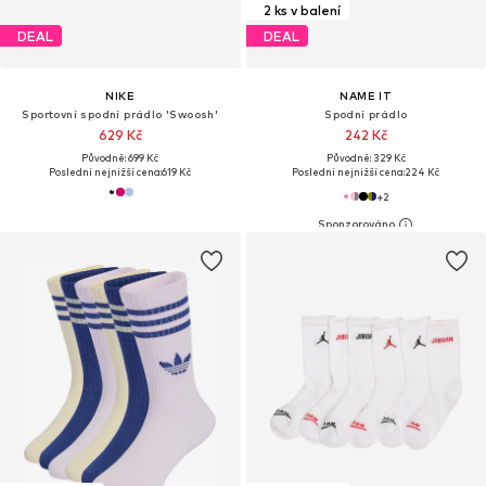
2 ks v balení
DEAL
DEAL
NIKE
NAME IT
Sportovní spodní prádlo 'Swoosh'
Spodní prádlo
629 Kč
242 Kč
Původně: 699 Kč
Původně: 329 Kč
Poslední nejnižší cena:
619 Kč
Poslední nejnižší cena:
224 Kč
+
2