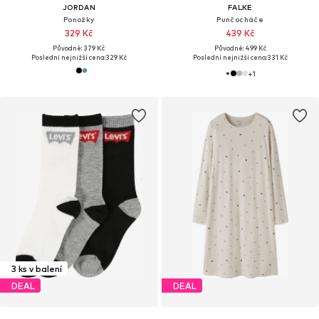
JORDAN
FALKE
Ponožky
Punčocháče
329 Kč
439 Kč
Původně: 379 Kč
Původně: 499 Kč
Poslední nejnižší cena:
329 Kč
Poslední nejnižší cena:
331 Kč
+
1
3 ks v balení
DEAL
DEAL