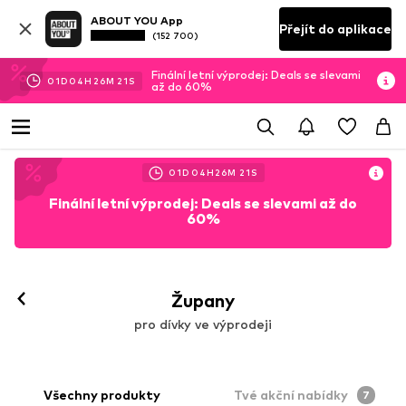
ABOUT YOU App
Přejít do aplikace
(152 700)
Finální letní výprodej: Deals se slevami
01
D
04
H
26
M
19
S
až do 60%
01
D
04
H
26
M
19
S
Finální letní výprodej: Deals se slevami až do
60%
Župany
pro dívky ve výprodeji
Všechny produkty
Tvé akční nabídky
7